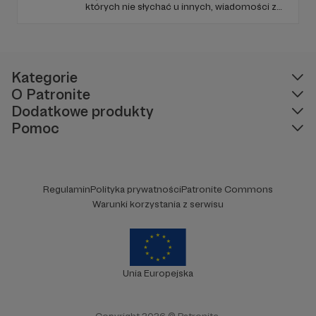
których nie słychać u innych, wiadomości z
regionu, wartościowe treści, no i dobry
humor. To wszystko znajdziecie u nas.
Jesteście z nami każdego dnia, a teraz
zachęcamy - zostańcie naszymi Patronami!
Kategorie
O Patronite
Dodatkowe produkty
Pomoc
Regulamin
Polityka prywatności
Patronite Commons
Warunki korzystania z serwisu
Unia Europejska