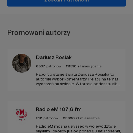
Promowani autorzy
Dariusz Rosiak
6537
patronów
111310
zł
miesięcznie
Raport o stanie świata Dariusza Rosiaka to
autorski wybór komentarzy i relacji na temat
wydarzeń na świecie. W formie podcastu albo
programów na żywo z różnych miejsc na
ziemi.
Radio eM 107,6 fm
512
patronów
23690
zł
miesięcznie
Radio eM można usłyszeć w województwie
śląskim i okolicy już od ponad 20 lat. Piosenki,