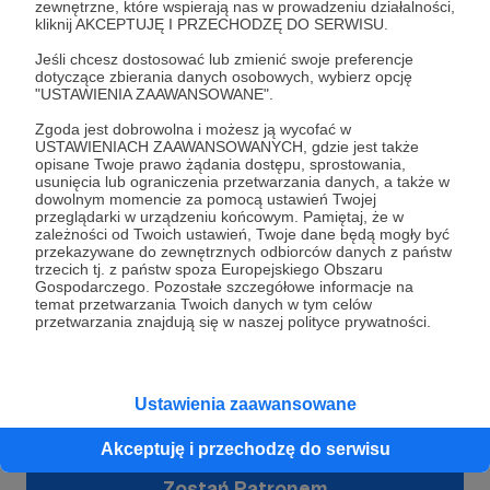
Podsumowanie roku
zewnętrzne, które wspierają nas w prowadzeniu działalności,
kliknij AKCEPTUJĘ I PRZECHODZĘ DO SERWISU.
W związku z tym, że 2 lipca mój podcast skończył rok,
chciałem przedstawić Państwu niewielkie podsumowanie.
Jeśli chcesz dostosować lub zmienić swoje preferencje
dotyczące zbierania danych osobowych, wybierz opcję
"USTAWIENIA ZAAWANSOWANE".
Zgoda jest dobrowolna i możesz ją wycofać w
USTAWIENIACH ZAAWANSOWANYCH, gdzie jest także
opisane Twoje prawo żądania dostępu, sprostowania,
usunięcia lub ograniczenia przetwarzania danych, a także w
dowolnym momencie za pomocą ustawień Twojej
przeglądarki w urządzeniu końcowym. Pamiętaj, że w
zależności od Twoich ustawień, Twoje dane będą mogły być
przekazywane do zewnętrznych odbiorców danych z państw
trzecich tj. z państw spoza Europejskiego Obszaru
Gospodarczego. Pozostałe szczegółowe informacje na
temat przetwarzania Twoich danych w tym celów
przetwarzania znajdują się w naszej polityce prywatności.
Dołącz do grona Patronów!
Wesprzyj działalność Autora
Piotr Pogorzelski
już
Ustawienia zaawansowane
teraz!
Akceptuję i przechodzę do serwisu
Zostań Patronem