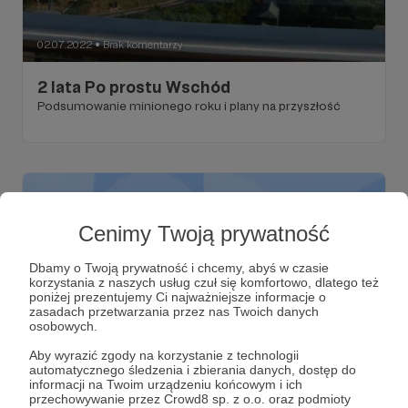
02.07.2022
Brak komentarzy
●
2 lata Po prostu Wschód
Podsumowanie minionego roku i plany na przyszłość
Cenimy Twoją prywatność
Dbamy o Twoją prywatność i chcemy, abyś w czasie
korzystania z naszych usług czuł się komfortowo, dlatego też
poniżej prezentujemy Ci najważniejsze informacje o
zasadach przetwarzania przez nas Twoich danych
osobowych.
Aby wyrazić zgody na korzystanie z technologii
automatycznego śledzenia i zbierania danych, dostęp do
03.07.2021
Brak komentarzy
●
informacji na Twoim urządzeniu końcowym i ich
przechowywanie przez Crowd8 sp. z o.o. oraz podmioty