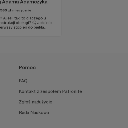
og Adama Adamczyka
2960
zł
miesięcznie
A jeśli tak, to dlaczego u
nstrukcji obsługi? 🤔 Jeśli nie
erwszy stopień do piekła
je szansa, że się polubimy. 🚀
Pomoc
FAQ
Kontakt z zespołem Patronite
Zgłoś nadużycie
Rada Naukowa