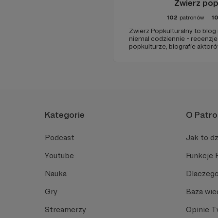
Zwierz pop
102
patronów
10
Zwierz Popkulturalny to blog
niemal codziennie - recenzje 
popkulturze, biografie aktoró
treści. Blog został założony
tworzę wokół niego społeczno
kulturę.
Kategorie
O Patro
Podcast
Jak to dz
Youtube
Funkcje 
Nauka
Dlaczego
Gry
Baza wie
Streamerzy
Opinie 