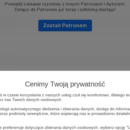
Prowadź ciekawe rozmowy z innymi Patronami i Autorem.
Dołącz do Patronów już teraz i odblokuj dostęp!
Zostań Patronem
Cenimy Twoją prywatność
w czasie korzystania z naszych usług czuł się komfortowo, dlatego te
zez nas Twoich danych osobowych.
ologii automatycznego śledzenia i zbierania danych, dostęp do inform
 oraz podmioty zewnętrzne, które wspierają nas w prowadzeniu dział
oje preferencje dotyczące zbierania danych osobowych, wybierz op