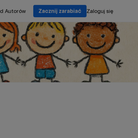
od Autorów
Zacznij zarabiać
Zaloguj się