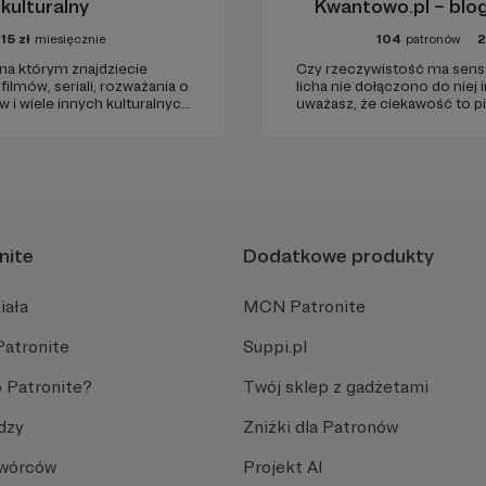
kulturalny
Kwantowo.pl – bl
15
zł
miesięcznie
104
patronów
 na którym znajdziecie
Czy rzeczywistość ma sens? 
filmów, seriali, rozważania o
licha nie dołączono do niej i
w i wiele innych kulturalnych
uważasz, że ciekawość to pi
 w 2009 roku i od tego czasu
(albo masz to gdzieś), istnie
ść ludzi, którzy lubią
nite
Dodatkowe produkty
iała
MCN Patronite
Patronite
Suppi.pl
 Patronite?
Twój sklep z gadżetami
dzy
Zniżki dla Patronów
Twórców
Projekt AI