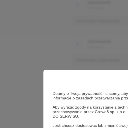
Użytkownik
3 dni temu
Komentarz użytkownika
Użytkownik
3 dni temu
Komentarz użytkownika
Dbamy o Twoją prywatność i chcemy, abyś 
informacje o zasadach przetwarzania pr
Aby wyrazić zgody na korzystanie z techn
przechowywanie przez Crowd8 sp. z o.o.
DO SERWISU.
Jeśli chcesz dostosować lub zmienić sw