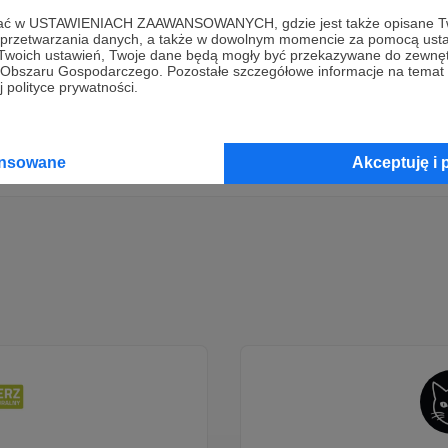
ofać w USTAWIENIACH ZAAWANSOWANYCH, gdzie jest także opisane Tw
Dołącz do grona Patronów!
a przetwarzania danych, a także w dowolnym momencie za pomocą usta
 Twoich ustawień, Twoje dane będą mogły być przekazywane do zewnę
go Obszaru Gospodarczego. Pozostałe szczegółowe informacje na temat
 polityce prywatności.
rzyj działalność Autora
Pisarski Duet Rafaell & Moniq
już t
Zostań Patronem
ansowane
Akceptuję i 