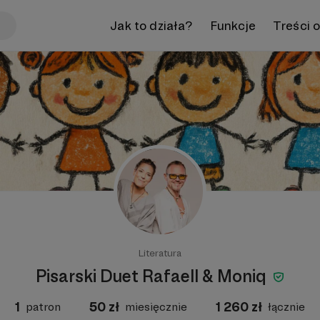
Jak to działa?
Funkcje
Treści 
Literatura
Pisarski Duet Rafaell & Moniq
1
50
zł
1 260
zł
patron
miesięcznie
łącznie