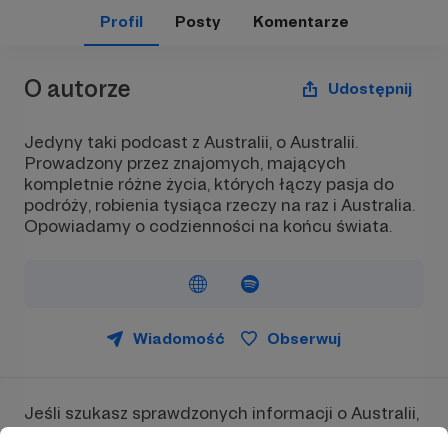
Profil
Posty
Komentarze
O autorze
Udostępnij
Jedyny taki podcast z Australii, o Australii.
Prowadzony przez znajomych, mających
kompletnie różne życia, których łączy pasja do
podróży, robienia tysiąca rzeczy na raz i Australia.
Opowiadamy o codzienności na końcu świata.
Wiadomość
Obserwuj
Jeśli szukasz sprawdzonych informacji o Australii,
chcesz dowiedzieć się więcej o życiu Down Under,