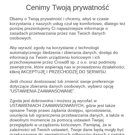
zaplanować podróż lub po prostu pośmiać się
Cenimy Twoją prywatność
razem z nami, to ten podcast jest dla ciebie.
Rozbieramy Australię na części pierwsze i raz w
Dbamy o Twoją prywatność i chcemy, abyś w czasie
tygodniu, przez godzinę dzielimy się otwarcie
korzystania z naszych usług czuł się komfortowo, dlatego też
swoimi spostrzeżeniami oraz doświadczeniami,
poniżej prezentujemy Ci najważniejsze informacje o
zebranymi przez ponad 10 lat mieszkania na
zasadach przetwarzania przez nas Twoich danych
osobowych.
wschodnim wybrzeżu tego fajnego, ale trochę
dziwnego kraju.
Aby wyrazić zgody na korzystanie z technologii
automatycznego śledzenia i zbierania danych, dostęp do
informacji na Twoim urządzeniu końcowym i ich
przechowywanie przez Crowd8 sp. z o.o. oraz podmioty
zewnętrzne, które wspierają nas w prowadzeniu działalności,
kliknij AKCEPTUJĘ I PRZECHODZĘ DO SERWISU.
Jeśli chcesz dostosować lub zmienić swoje preferencje
dotyczące zbierania danych osobowych, wybierz opcję
"USTAWIENIA ZAAWANSOWANE".
Zgoda jest dobrowolna i możesz ją wycofać w
USTAWIENIACH ZAAWANSOWANYCH, gdzie jest także
W tym miejscu powinna być zewnętrzna
opisane Twoje prawo żądania dostępu, sprostowania,
usunięcia lub ograniczenia przetwarzania danych, a także w
treść
dowolnym momencie za pomocą ustawień Twojej
przeglądarki w urządzeniu końcowym. Pamiętaj, że w
Aby zobaczyć treść musisz zmienić ustawienia
zależności od Twoich ustawień, Twoje dane będą mogły być
polityki prywatności
przekazywane do zewnętrznych odbiorców danych z państw