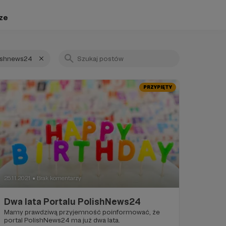
ze
ishnews24
PRZYPIĘTY
25.11.2021
Brak komentarzy
●
Dwa lata Portalu PolishNews24
Mamy prawdziwą przyjemność poinformować, że
portal PolishNews24 ma już dwa lata.