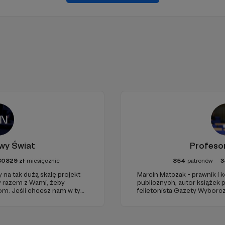
wy Świat
Profeso
80829
zł
miesięcznie
854
patronów
3
 na tak dużą skalę projekt
Marcin Matczak - prawnik i
y razem z Wami, żeby
publicznych, autor książek
iom. Jeśli chcesz nam w tym
felietonista Gazety Wyborcz
nie zabraknie. :)
edukacyjnych. Mówi jasno o pr
Promuje umiarkowanie w życ
plemiennością i bańkami in