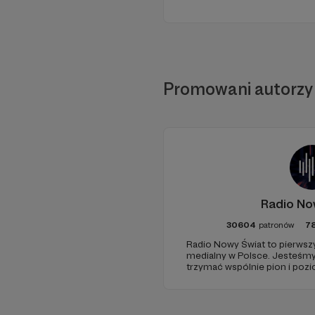
Promowani autorzy
Radio No
30604
patronów
7
Radio Nowy Świat to pierwszy
medialny w Polsce. Jesteśm
trzymać wspólnie pion i poz
pomóc - zapraszamy, miejsca 