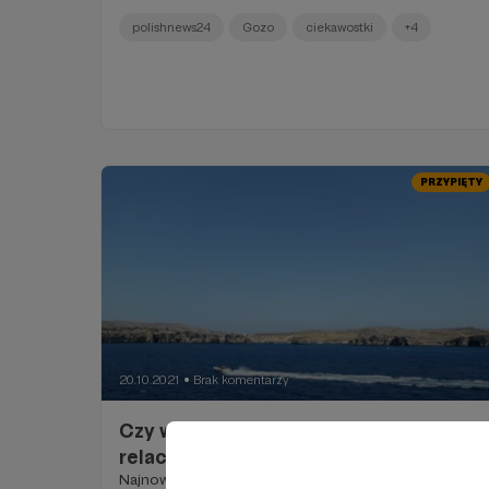
polishnews24
Gozo
ciekawostki
+4
PRZYPIĘTY
20.10.2021
Brak komentarzy
●
Czy widzieliście już nasze najnowsze
relacje video PolishNews24 z Malty?
Najnowsze relacje PolishNews24 z Malty.