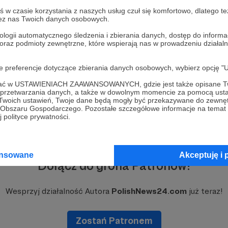
w czasie korzystania z naszych usług czuł się komfortowo, dlatego te
zez nas Twoich danych osobowych.
ologii automatycznego śledzenia i zbierania danych, dostęp do inform
 oraz podmioty zewnętrzne, które wspierają nas w prowadzeniu dział
oje preferencje dotyczące zbierania danych osobowych, wybierz op
ofać w USTAWIENIACH ZAAWANSOWANYCH, gdzie jest także opisane Tw
a przetwarzania danych, a także w dowolnym momencie za pomocą usta
 Twoich ustawień, Twoje dane będą mogły być przekazywane do zewnę
go Obszaru Gospodarczego. Pozostałe szczegółowe informacje na temat
 polityce prywatności.
ansowane
Akceptuję i 
Dołącz do grona Patronów!
Wesprzyj działalność Autora
PolishNews24.com
już teraz!
Zostań Patronem