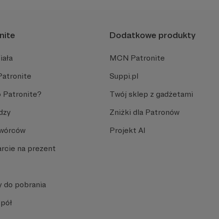
nite
Dodatkowe produkty
iała
MCN Patronite
Patronite
Suppi.pl
 Patronite?
Twój sklep z gadżetami
dzy
Zniżki dla Patronów
Twórców
Projekt AI
rcie na prezent
y do pobrania
spół