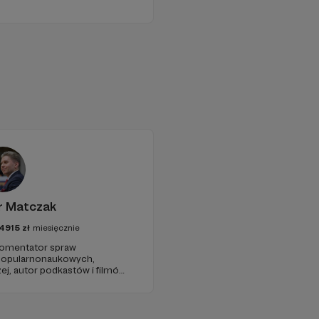
r Matczak
4915
zł
miesięcznie
 komentator spraw
 popularnonaukowych,
ej, autor podkastów i filmów
awie, filozofii i języku.
iu publicznym, walczy z
formacyjnymi.