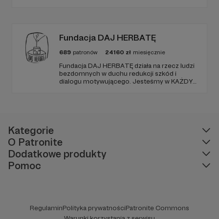
spotkaniu ulubionej postaci, poprzez
odwiedziny w szpitalach, hospicjach, oraz
terminalnie chorych dzieci w ich domach.
Naszą misją jest niesienie uśmiechu.
Fundacja DAJ HERBATĘ
689
patronów
24160
zł
miesięcznie
Fundacja DAJ HERBATĘ działa na rzecz ludzi
bezdomnych w duchu redukcji szkód i
dialogu motywującego. Jesteśmy w KAŻDY
poniedziałek od 19:00 na Dworcu Centralnym
(parking od E. Plater/róg z Jerozolimskimi ).
Kategorie
O Patronite
Dodatkowe produkty
Pomoc
Regulamin
Polityka prywatności
Patronite Commons
Warunki korzystania z serwisu