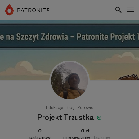
Edukacja
Blog
Zdrowie
Projekt Trzustka
0
0 zł
patronów
miesięcznie
łącznie