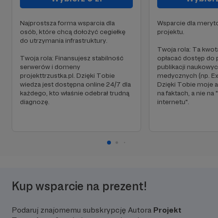
Najprostsza forma wsparcia dla
Wsparcie dla meryt
osób, które chcą dołożyć cegiełkę
projektu.
do utrzymania infrastruktury.
Twoja rola: Ta kwot
Twoja rola: Finansujesz stabilność
opłacać dostęp do 
serwerów i domeny
publikacji naukowyc
projekttrzustka.pl. Dzięki Tobie
medycznych (np. E
wiedza jest dostępna online 24/7 dla
Dzięki Tobie moje a
każdego, kto właśnie odebrał trudną
na faktach, a nie na 
diagnozę.
internetu".
Kup wsparcie na prezent!
Podaruj znajomemu subskrypcję Autora
Projekt