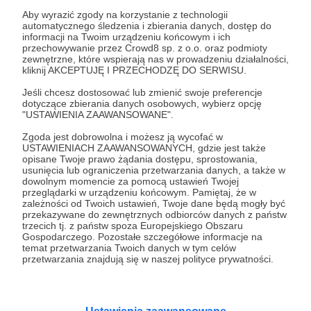
Aby wyrazić zgody na korzystanie z technologii
Misja i Model Finansowania
automatycznego śledzenia i zbierania danych, dostęp do
informacji na Twoim urządzeniu końcowym i ich
przechowywanie przez Crowd8 sp. z o.o. oraz podmioty
Wierzę, że rzetelna wiedza o tym, jak odzyskać
zewnętrzne, które wspierają nas w prowadzeniu działalności,
sprawność po diagnozie PZT, OZT czy cukrzycy
kliknij AKCEPTUJĘ I PRZECHODZĘ DO SERWISU.
3c, powinna być dostępna dla każdego. W
Jeśli chcesz dostosować lub zmienić swoje preferencje
Rozwiń opis
Projekcie Trzustka
stosuję jasne zasady:
dotyczące zbierania danych osobowych, wybierz opcję
"USTAWIENIA ZAAWANSOWANE".
Wiedza dla pacjentów pozostanie
bezpłatna na zawsze.
Wszystkie
Zgoda jest dobrowolna i możesz ją wycofać w
USTAWIENIACH ZAAWANSOWANYCH, gdzie jest także
opracowane przeze mnie poradniki,
Cele
opisane Twoje prawo żądania dostępu, sprostowania,
protokoły i strategie udostępniam publicznie
usunięcia lub ograniczenia przetwarzania danych, a także w
bez żadnych opłat. To moja nadrzędna misja.
dowolnym momencie za pomocą ustawień Twojej
przeglądarki w urządzeniu końcowym. Pamiętaj, że w
Fundament i Niezależność
zależności od Twoich ustawień, Twoje dane będą mogły być
Finansowanie rozwoju.
Obecnie projekt
przekazywane do zewnętrznych odbiorców danych z państw
finansuję samodzielnie. Jeśli jednak uznasz,
trzecich tj. z państw spoza Europejskiego Obszaru
500 zł
500 zł
że to, co robię, niesie realną wartość, możesz
Gospodarczego. Pozostałe szczegółowe informacje na
miesięcznie
brakuje
temat przetwarzania Twoich danych w tym celów
dobrowolnie dołączyć do grona osób
przetwarzania znajdują się w naszej polityce prywatności.
wspierających rozwój tego miejsca.
0%
Na co przeznaczam dobrowolne wpłaty?
Osiągnięcie tego poziomu to dla
mnie najważniejszy kamień milowy