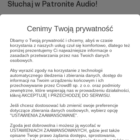
Słuchaj w Patronite Audio!
Widzewa, zarówno piłkarzy, jak i koszykarek,
futsalowców czy amp futbolistów. Coraz częściej
gościmy z mikrofonami również na spotkaniach
Słuchaj
RadioWidzew.pl
w aplikacji Patronite
zaprzyjaźnionego z nami Ruchu Chorzów.
Audio.
Cenimy Twoją prywatność
Pobierz aplikację na swój telefon lub słuchaj w
Szefem Radia Widzew jest Maciej Wojciechowski,
przeglądarce.
Dbamy o Twoją prywatność i chcemy, abyś w czasie
znany na trybunach jako Ryan. Od 2007 roku
korzystania z naszych usług czuł się komfortowo, dlatego też
publikował on swoje relacje na portalu
poniżej prezentujemy Ci najważniejsze informacje o
WidzewToMy.net, a w 2013 roku został jego
zasadach przetwarzania przez nas Twoich danych
osobowych.
redaktorem naczelnym. Wówczas doszło do
całkowitej przebudowy graficznej i multimedialnej
Aby wyrazić zgody na korzystanie z technologii
portalu. Maciek szefem WTM jest do dziś,
automatycznego śledzenia i zbierania danych, dostęp do
Słuchaj
informacji na Twoim urządzeniu końcowym i ich
ponadto stworzył unikatowy serwis Widzew24.pl -
przechowywanie przez Crowd8 sp. z o.o. oraz podmioty
generujący artykuły nt. klubu ze wszystkich portali
zewnętrzne, które wspierają nas w prowadzeniu działalności,
w Polsce.
kliknij AKCEPTUJĘ I PRZECHODZĘ DO SERWISU.
Jeśli chcesz dostosować lub zmienić swoje preferencje
W radiowej Redakcji są także m.in. Marcin
dotyczące zbierania danych osobowych, wybierz opcję
Guzewicz, od lat wspierający działania WTM,
Cele
"USTAWIENIA ZAAWANSOWANE".
Łukasz Sosenkiewicz, znany ze swoich vlogów i
streamów w "Rozmowach Tylko Sportowych" na
Zgoda jest dobrowolna i możesz ją wycofać w
USTAWIENIACH ZAAWANSOWANYCH, gdzie jest także
YouTube i Instagramie czy Andrzej Klemba - były
opisane Twoje prawo żądania dostępu, sprostowania,
Funkcjonowanie
pracownik klubu, specjalista PR, obecnie jeden z