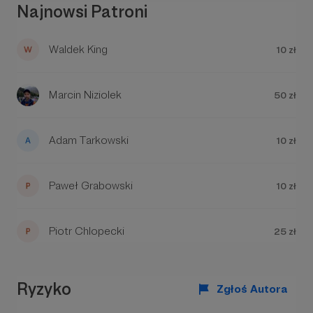
Najnowsi Patroni
Waldek King
10 zł
Marcin Niziolek
50 zł
Adam Tarkowski
10 zł
Paweł Grabowski
10 zł
Piotr Chlopecki
25 zł
Ryzyko
Zgłoś Autora