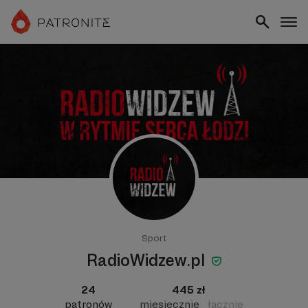
Sport
RadioWidzew.pl
24
445 zł
patronów
miesięcznie
łącznie