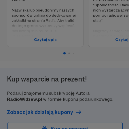
"Społeczności Radia
Nazwiska lub pseudonimy naszych
nich wystarczając
sponsorów trafiają do dedykowanej
pomóc radiowej zał
zakładki na stronie Radia. Aby trafić
stacji.
do tego grona, wystarczy wspierać
nas kwotą minimum 10 zł
Nagrody są więc ide
miesięcznie.
pierwszym progu, le
Czytaj opis
Czytaj
otrzymają status "P
W przyszłości uhonorujemy Waszą
stronie internetowe
aktywność specjalnymi gadżetami-
niespodziankami z logo naszej stacji.
Kup wsparcie na prezent!
Podaruj znajomemu subskrypcję Autora
RadioWidzew.pl
w formie kuponu podarunkowego.
Zobacz jak działają kupony
Kup na prezent