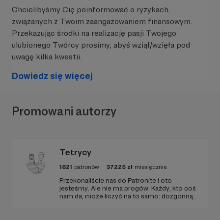
Chcielibyśmy Cię poinformować o ryzykach,
związanych z Twoim zaangażowaniem finansowym.
Przekazując środki na realizację pasji Twojego
ulubionego Twórcy prosimy, abyś wziął/wzięła pod
uwagę kilka kwestii.
Dowiedz się więcej
Promowani autorzy
Tetrycy
1821
patronów
37225
zł
miesięcznie
Przekonaliście nas do Patronite i oto
jesteśmy. Ale nie ma progów. Każdy, kto coś
nam da, może liczyć na to samo: dozgonną
wdzięczność i miejsce na przewijanym pasku
sponsorskim w piątkowych odcinkach.
Zmienimy to, jeśli uznacie, że mamy zmienić.