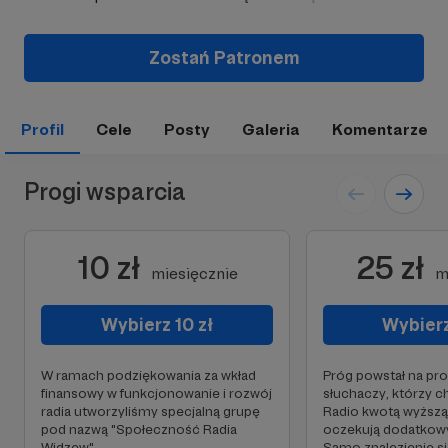
Zostań Patronem
Profil
Cele
Posty
Galeria
Komentarze
Progi wsparcia
10 zł
25 zł
miesięcznie
m
Wybierz 10 zł
Wybierz
W ramach podziękowania za wkład
Próg powstał na pro
finansowy w funkcjonowanie i rozwój
słuchaczy, którzy c
radia utworzyliśmy specjalną grupę
Radio kwotą wyższą n
pod nazwą "Społeczność Radia
oczekują dodatkow
Widzew".
Samo znalezienie si