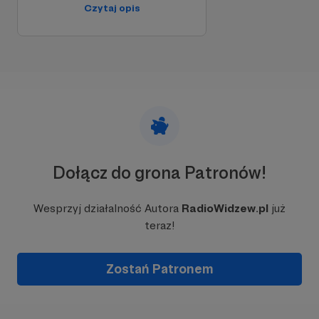
Czytaj opis
300 zł
Koszt zakupu nagród w konkursie
RadioWidzew.pl.
-------------
W sumie koszta funkcjonowania
rozgłośni w miesiącach 2025 roku
szacujemy zamknąć w kwocie 900
zł.
Dołącz do grona Patronów!
Wesprzyj działalność Autora
RadioWidzew.pl
już
teraz!
Zostań Patronem