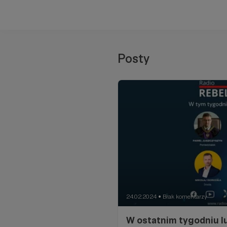
Posty
24.02.2024
Brak komentarzy
●
W ostatnim tygodniu l