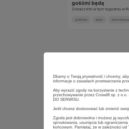
gośćmi będą
Zobacz kto w tym tygodniu w R
polityka
sejm
demokracj
Dbamy o Twoją prywatność i chcemy, abyś 
informacje o zasadach przetwarzania pr
Aby wyrazić zgody na korzystanie z techn
przechowywanie przez Crowd8 sp. z o.o.
DO SERWISU.
Jeśli chcesz dostosować lub zmienić sw
Zgoda jest dobrowolna i możesz ją wyc
sprostowania, usunięcia lub ograniczeni
końcowym. Pamiętaj, że w zależności od