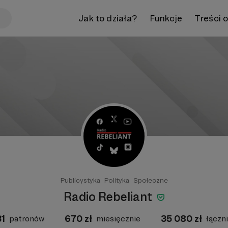
Jak to działa?
Funkcje
Treści 
Publicystyka
Polityka
Społeczne
Radio Rebeliant
31
670
zł
35 080
zł
patronów
miesięcznie
łączn