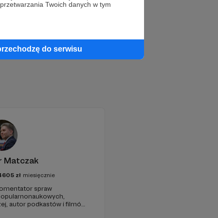
 przetwarzania Twoich danych w tym
przechodzę do serwisu
r Matczak
4605
zł
miesięcznie
 komentator spraw
 popularnonaukowych,
ej, autor podkastów i filmów
awie, filozofii i języku.