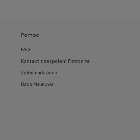
iu publicznym, walczy z
formacyjnymi.
Pomoc
FAQ
Kontakt z zespołem Patronite
Zgłoś nadużycie
Rada Naukowa