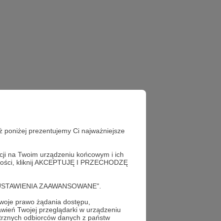
ż poniżej prezentujemy Ci najważniejsze
acji na Twoim urządzeniu końcowym i ich
alności, kliknij AKCEPTUJĘ I PRZECHODZĘ
cję "USTAWIENIA ZAAWANSOWANE".
oje prawo żądania dostępu,
wień Twojej przeglądarki w urządzeniu
trznych odbiorców danych z państw