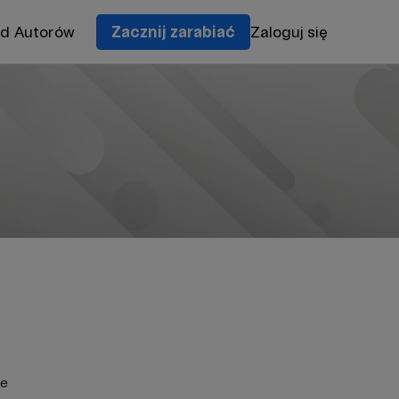
od Autorów
Zacznij zarabiać
Zaloguj się
ie