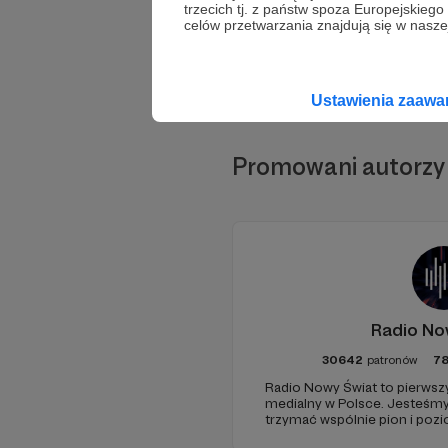
trzecich tj. z państw spoza Europejskie
celów przetwarzania znajdują się w naszej
Ustawienia zaaw
Promowani autorzy
Radio No
30642
patronów
7
Radio Nowy Świat to pierwszy
medialny w Polsce. Jesteśm
trzymać wspólnie pion i poz
pomóc - zapraszamy, miejsca 