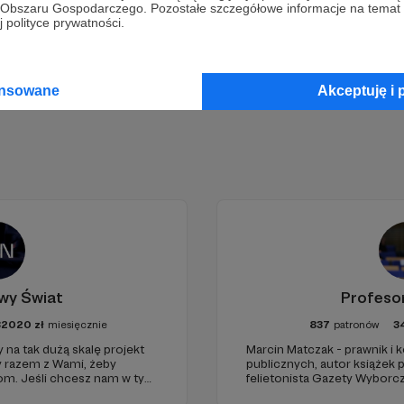
go Obszaru Gospodarczego. Pozostałe szczegółowe informacje na temat
Zostań Patronem
 polityce prywatności.
ansowane
Akceptuję i 
wy Świat
Profeso
82020
zł
miesięcznie
837
patronów
3
 na tak dużą skalę projekt
Marcin Matczak - prawnik i
y razem z Wami, żeby
publicznych, autor książek
iom. Jeśli chcesz nam w tym
felietonista Gazety Wyborcz
nie zabraknie. :)
edukacyjnych. Mówi jasno o pr