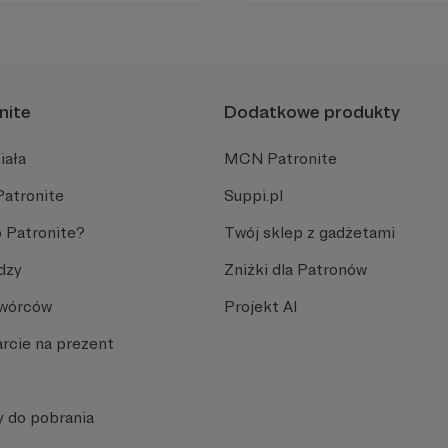
Promuje umiarkowanie w życ
plemiennością i bańkami in
nite
Dodatkowe produkty
iała
MCN Patronite
Patronite
Suppi.pl
 Patronite?
Twój sklep z gadżetami
dzy
Zniżki dla Patronów
Twórców
Projekt AI
rcie na prezent
y do pobrania