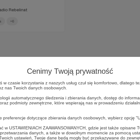
adio Rebelinat
a
+6
Cenimy Twoją prywatność
w czasie korzystania z naszych usług czuł się komfortowo, dlatego te
zez nas Twoich danych osobowych.
ologii automatycznego śledzenia i zbierania danych, dostęp do inform
 oraz podmioty zewnętrzne, które wspierają nas w prowadzeniu dział
Dołącz do grona Patronów!
oje preferencje dotyczące zbierania danych osobowych, wybierz op
ofać w USTAWIENIACH ZAAWANSOWANYCH, gdzie jest także opisane Tw
Wesprzyj działalność Autora
Radio Rebeliant
już teraz!
a przetwarzania danych, a także w dowolnym momencie za pomocą usta
 Twoich ustawień, Twoje dane będą mogły być przekazywane do zewnę