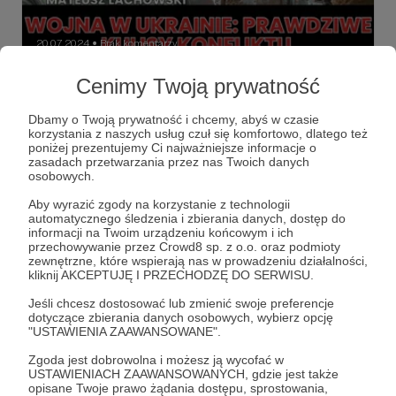
20.07.2024
Brak komentarzy
●
Cenimy Twoją prywatność
Wojna w Ukrainie: Prawdziwe kulisy
konfliktu - Mateusz Lachowski
Dbamy o Twoją prywatność i chcemy, abyś w czasie
Nie możecie przegapić tego spotkania.
korzystania z naszych usług czuł się komfortowo, dlatego też
poniżej prezentujemy Ci najważniejsze informacje o
radio rebeliant
mateusz lachowski
wojna
+3
zasadach przetwarzania przez nas Twoich danych
osobowych.
Aby wyrazić zgody na korzystanie z technologii
automatycznego śledzenia i zbierania danych, dostęp do
informacji na Twoim urządzeniu końcowym i ich
przechowywanie przez Crowd8 sp. z o.o. oraz podmioty
zewnętrzne, które wspierają nas w prowadzeniu działalności,
kliknij AKCEPTUJĘ I PRZECHODZĘ DO SERWISU.
Jeśli chcesz dostosować lub zmienić swoje preferencje
dotyczące zbierania danych osobowych, wybierz opcję
"USTAWIENIA ZAAWANSOWANE".
Zgoda jest dobrowolna i możesz ją wycofać w
USTAWIENIACH ZAAWANSOWANYCH, gdzie jest także
Dołącz do grona Patronów!
opisane Twoje prawo żądania dostępu, sprostowania,