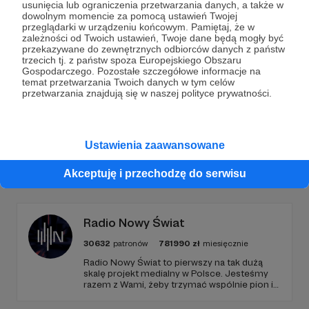
usunięcia lub ograniczenia przetwarzania danych, a także w
dowolnym momencie za pomocą ustawień Twojej
przeglądarki w urządzeniu końcowym. Pamiętaj, że w
Wesprzyj działalność Autora
Radio Rebeliant
już
zależności od Twoich ustawień, Twoje dane będą mogły być
teraz!
przekazywane do zewnętrznych odbiorców danych z państw
trzecich tj. z państw spoza Europejskiego Obszaru
Gospodarczego. Pozostałe szczegółowe informacje na
temat przetwarzania Twoich danych w tym celów
Zostań Patronem
przetwarzania znajdują się w naszej polityce prywatności.
Ustawienia zaawansowane
Promowani autorzy
Akceptuję i przechodzę do serwisu
Radio Nowy Świat
30632
patronów
781990
zł
miesięcznie
Radio Nowy Świat to pierwszy na tak dużą
skalę projekt medialny w Polsce. Jesteśmy
razem z Wami, żeby trzymać wspólnie pion i
poziom. Jeśli chcesz nam w tym pomóc -
zapraszamy, miejsca nie zabraknie. :)