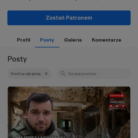
Zostań Patronem
Profil
Posty
Galeria
Komentarze
Posty
front w ukrainie