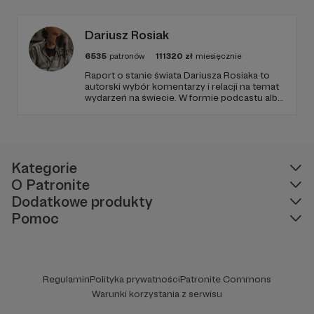
Dariusz Rosiak
6535
patronów
111320
zł
miesięcznie
Raport o stanie świata Dariusza Rosiaka to
autorski wybór komentarzy i relacji na temat
wydarzeń na świecie. W formie podcastu albo
programów na żywo z różnych miejsc na
ziemi.
Kategorie
O Patronite
Dodatkowe produkty
Pomoc
Regulamin
Polityka prywatności
Patronite Commons
Warunki korzystania z serwisu