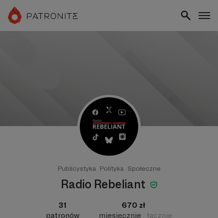
Publicystyka
Polityka
Społeczne
Radio Rebeliant
31
670 zł
patronów
miesięcznie
łącznie