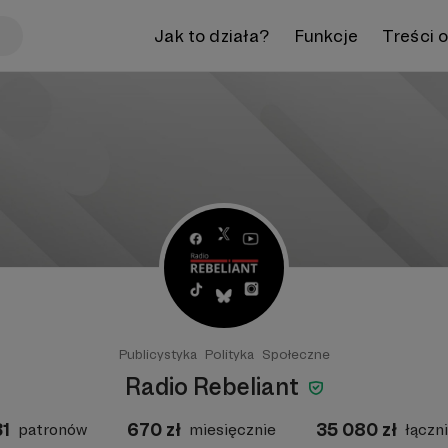
Jak to działa?
Funkcje
Treści 
Publicystyka
Polityka
Społeczne
Radio Rebeliant
31
670
zł
35 080
zł
patronów
miesięcznie
łączn