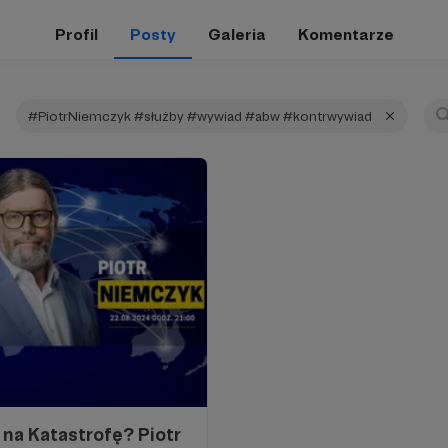
Profil
Posty
Galeria
Komentarze
#PiotrNiemczyk #służby #wywiad #abw #kontrwywiad
na Katastrofę? Piotr