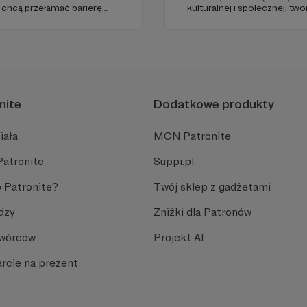
 chcą przełamać barierę
kulturalnej i społecznej, t
bcym, odświeżyć sobie
PARYŻEWO i TW: LISOWSKA o
 go po raz pierwszy.
treści na Instagramie.
cinka co czwartek.
nite
Dodatkowe produkty
iała
MCN Patronite
Patronite
Suppi.pl
 Patronite?
Twój sklep z gadżetami
dzy
Zniżki dla Patronów
Twórców
Projekt AI
rcie na prezent