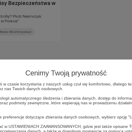
isy Bezpieczeństwa w
trofę? Piotr Niemczyk
 w Polsce"
 #abw #kontrwywiad
Cenimy Twoją prywatność
w czasie korzystania z naszych usług czuł się komfortowo, dlatego te
zez nas Twoich danych osobowych.
ologii automatycznego śledzenia i zbierania danych, dostęp do inform
 oraz podmioty zewnętrzne, które wspierają nas w prowadzeniu dział
oje preferencje dotyczące zbierania danych osobowych, wybierz op
Dołącz do grona Patronów!
ofać w USTAWIENIACH ZAAWANSOWANYCH, gdzie jest także opisane Tw
a przetwarzania danych, a także w dowolnym momencie za pomocą usta