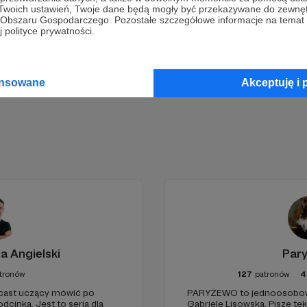
Wesprzyj działalność Autora
Radio Rebeliant
już teraz!
 Twoich ustawień, Twoje dane będą mogły być przekazywane do zewnę
go Obszaru Gospodarczego. Pozostałe szczegółowe informacje na temat
 polityce prywatności.
Zostań Patronem
ansowane
Akceptuję i 
a Angielski
Par
tronów
127
patronów
4
dcast uczący mówić po
PARYŻEWO to jednoosobowy
dcinka. Jest to seria dla
Gabrielę Lisowską. Piszę te