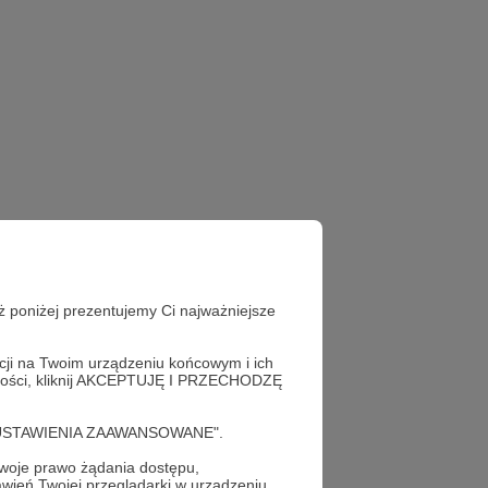
ż poniżej prezentujemy Ci najważniejsze
acji na Twoim urządzeniu końcowym i ich
alności, kliknij AKCEPTUJĘ I PRZECHODZĘ
cję "USTAWIENIA ZAAWANSOWANE".
oje prawo żądania dostępu,
wień Twojej przeglądarki w urządzeniu