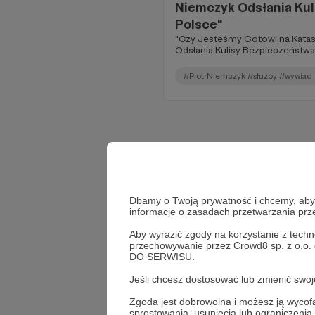
Niemczyk Odsłania Kul
Polsce"
"Czy Jesteśmy Gotowi na Katas
Odsłania Kulisy Bezpieczeństwa
#PiotrNiemczyk #służby #wywiad
Dbamy o Twoją prywatność i chcemy, abyś 
informacje o zasadach przetwarzania pr
Aby wyrazić zgody na korzystanie z techn
przechowywanie przez Crowd8 sp. z o.o.
DO SERWISU.
Jeśli chcesz dostosować lub zmienić sw
Zgoda jest dobrowolna i możesz ją wyc
sprostowania, usunięcia lub ograniczeni