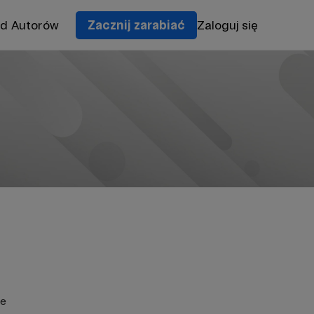
od Autorów
Zacznij zarabiać
Zaloguj się
ie