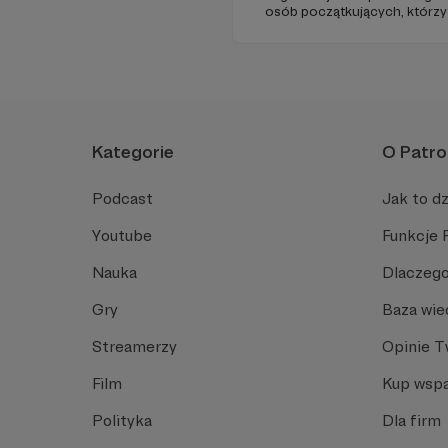
osób początkujących, którzy
przed mówieniem w języku o
angielski, albo... nauczyć się
Spodziewajcie się nowego od
Kategorie
O Patro
Podcast
Jak to dz
Youtube
Funkcje 
Nauka
Dlaczego
Gry
Baza wie
Streamerzy
Opinie 
Film
Kup wspa
Polityka
Dla firm