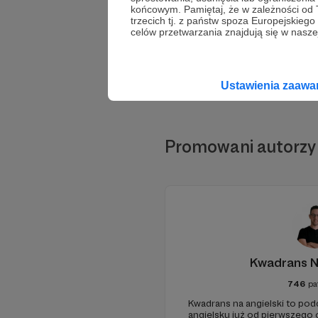
końcowym. Pamiętaj, że w zależności od
trzecich tj. z państw spoza Europejskie
celów przetwarzania znajdują się w naszej
Ustawienia zaaw
Promowani autorzy
Kwadrans N
746
pa
Kwadrans na angielski to po
angielsku już od pierwszego o