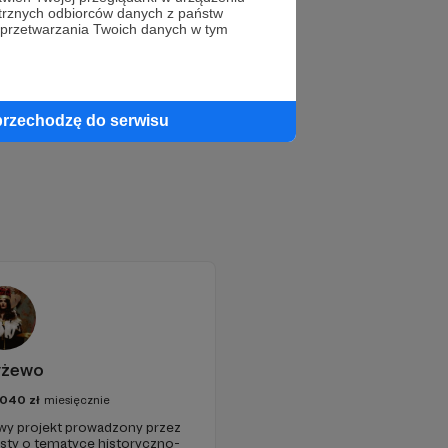
trznych odbiorców danych z państw
 przetwarzania Twoich danych w tym
przechodzę do serwisu
yżewo
040
zł
miesięcznie
 projekt prowadzony przez
ksty o tematyce historyczno-