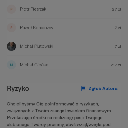
Piotr Pietrzak
27 zł
W tym miejscu powinna być zewnętrzna
Paweł Konieczny
7 zł
treść
Aby zobaczyć treść musisz zmienić ustawienia
polityki prywatności
Michał Plutowski
7 zł
Michał Ciećka
217 zł
Ryzyko
Zgłoś Autora
Chcielibyśmy Cię poinformować o ryzykach,
W tym miejscu powinna być zewnętrzna
związanych z Twoim zaangażowaniem finansowym.
treść
Przekazując środki na realizację pasji Twojego
Aby zobaczyć treść musisz zmienić ustawienia
ulubionego Twórcy prosimy, abyś wziął/wzięła pod