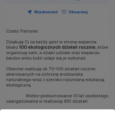
Wiadomość
Obserwuj
Cześć Patronie.
Dziękuję Ci za każdy gest w stronę wsparcia
blisko
100 ekologicznych działań rocznie,
które
organizuję sam, a dzięki udziale oraz wsparciu
bardzo wielu ludzi udaje się je wykonać.
Obecnie realizuję ok 70-100 działań rocznie
skierowanych na ochronę środowiska
naturalnego wraz z szeroko rozumianą edukacją
ekologiczną.
Wideo-podsumowanie 10 lat osobistego
zaangażowania w realizację 851 działań: