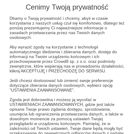
Cenimy Twoją prywatność
Dbamy o Twoją prywatność i chcemy, abyś w czasie
korzystania z naszych usług czuł się komfortowo, dlatego też
poniżej prezentujemy Ci najważniejsze informacje o
zasadach przetwarzania przez nas Twoich danych
osobowych.
W tym miejscu powinna być zewnętrzna
Aby wyrazić zgody na korzystanie z technologii
Rozwiń opis
treść
automatycznego śledzenia i zbierania danych, dostęp do
informacji na Twoim urządzeniu końcowym i ich
Aby zobaczyć treść musisz zmienić ustawienia
przechowywanie przez Crowd8 sp. z o.o. oraz podmioty
zewnętrzne, które wspierają nas w prowadzeniu działalności,
polityki prywatności
kliknij AKCEPTUJĘ I PRZECHODZĘ DO SERWISU.
Cele
Jeśli chcesz dostosować lub zmienić swoje preferencje
---------------------------------------------------------
dotyczące zbierania danych osobowych, wybierz opcję
----------------------------------------
"USTAWIENIA ZAAWANSOWANE".
Ulga w zarządzaniu
Komfort realizac
ZBIERAM GŁÓWNIE NA:
Zgoda jest dobrowolna i możesz ją wycofać w
działań
USTAWIENIACH ZAAWANSOWANYCH, gdzie jest także
2 000 zł
730 zł
opisane Twoje prawo żądania dostępu, sprostowania,
Organizację cyklicznych działań.
miesięcznie
brakuje
5 000 zł
3 730
usunięcia lub ograniczenia przetwarzania danych, a także w
miesięcznie
brakuj
dowolnym momencie za pomocą ustawień Twojej
Realizację badań naukowych z zachowania i
przeglądarki w urządzeniu końcowym. Pamiętaj, że w
63%
kondycji ryb.
zależności od Twoich ustawień, Twoje dane będą mogły być
25%
To prawda,
przekazywane do zewnętrznych odbiorców danych z państw