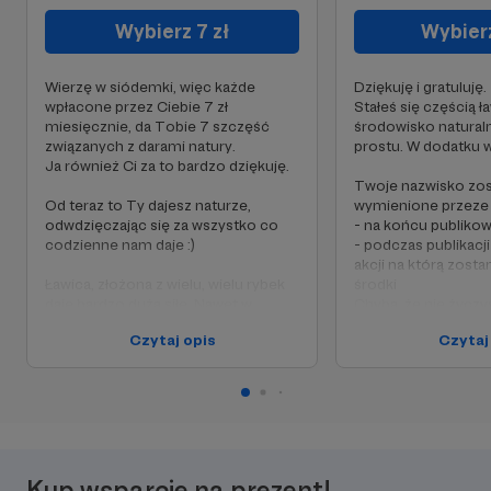
Wybierz 7 zł
Wybierz
Wierzę w siódemki, więc każde
Dziękuję i gratuluję.
wpłacone przez Ciebie 7 zł
Stałeś się częścią ła
miesięcznie, da Tobie 7 szczęść
środowisko naturalne
związanych z darami natury.
prostu. W dodatku w
Ja również Ci za to bardzo dziękuję.
Twoje nazwisko zos
Od teraz to Ty dajesz naturze,
wymienione przeze
odwdzięczając się za wszystko co
- na końcu publiko
codzienne nam daje :)
- podczas publikacj
akcji na którą zost
Ławica, złożona z wielu, wielu rybek
środki
daje bardzo dużą siłę. Nawet w
Chyba, że nie życzy
oceanie.
powyższych
Czytaj opis
Czytaj
7 zł to znaczek i list lub litr paliwa, by
Z przyjemnością za
przygotować lub zrealizować kolejne
grupy fejsbukowej t
zadanie.
Patronów -
https://www.face
To też pomoc w utrzymaniu
fundacji, w której nie pobieram
W imieniu ryb, obd
pensji, a wykorzystuję do wniosków
dzieciaków i własny
Kup wsparcie na prezent!