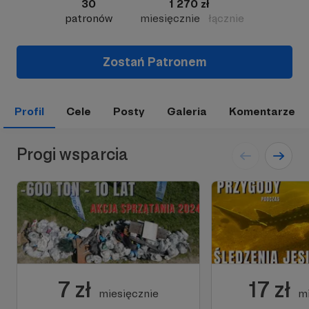
30
1 270 zł
patronów
miesięcznie
łącznie
Zostań Patronem
Profil
Cele
Posty
Galeria
Komentarze
Progi wsparcia
7 zł
17 zł
miesięcznie
mi