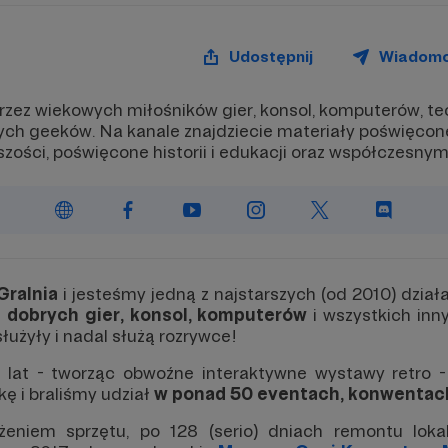
Udostępnij
Wiadom
rzez wiekowych miłośników gier, konsol, komputerów, te
arych geeków. Na kanale znajdziecie materiały poświęcon
ejszości, poświęcone historii i edukacji oraz współczesny
Gralnia
i jesteśmy jedną z najstarszych (od 2010) dzia
 dobrych gier, konsol, komputerów
i wszystkich inn
łużyły i nadal służą rozrywce!
 lat - tworząc obwoźne interaktywne wystawy retro -
kę i braliśmy udział
w ponad 50 eventach, konwentac
eniem sprzętu, po 128 (serio) dniach remontu loka