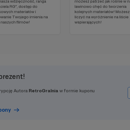
 nasza wdzięczność, ranga
możesz patrzeć jak rośnie w n
aciela RG", dostęp do
lawinowo chęć do tworzenia
kowych materiałów i
kolejnych materiałów! Możesz
owanie Twojego imienia na
liczyć na wyróżnienie na liście
 naszych filmów!
wspierających!
prezent!
rypcję Autora
RetroGralnia
w formie kuponu
upony