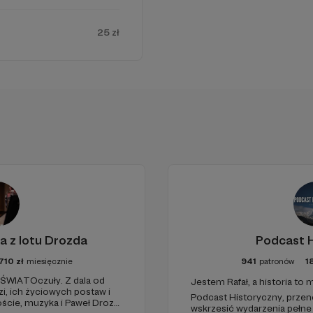
25 zł
ilkaset filmów
poświęconych tematyce retro. Są to pora
sane live, recenzje gier i sprzętów. Dzięki nam wiele osób
a z lotu Drozda
Podcast H
ego jak retrogaming i rozpoczęło z nim swoją przygodę.
710
zł
miesięcznie
941
patronów
1
 ŚWIATOczuły. Z dala od
Jestem Rafał, a historia to
dzi, ich życiowych postaw i
Podcast Historyczny, przen
ście, muzyka i Paweł Drozd
wskrzesić wydarzenia pełne 