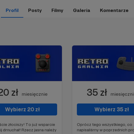
Profil
Posty
Filmy
Galeria
Komentarze
20 zł
35 zł
miesięcznie
miesięczn
Wybierz 20 zł
Wybierz 35 zł
ście złociszy! To już wsparcie
Oprócz tego wszystkiego, co
kij dmuchał! Rzecz jasna należy
napisaliśmy w poprzednich pr