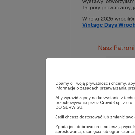
wystawy, otworzyliśm
tej pory prowadzimy, 
W roku 2025 wróciliś
Vintage Days Wroc
Nasz Patroni
Dbamy o Twoją prywatność i chcemy, abyś 
informacje o zasadach przetwarzania pr
Aby wyrazić zgody na korzystanie z techn
Rozwiń opis
przechowywanie przez Crowd8 sp. z o.o.
DO SERWISU.
Jeśli chcesz dostosować lub zmienić sw
Zgoda jest dobrowolna i możesz ją wyc
sprostowania, usunięcia lub ograniczeni