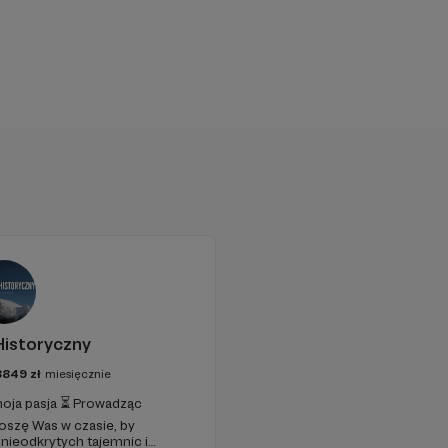
dniki, pogadanki,
 dowiedziało się o
istoryczny
8849
zł
miesięcznie
 moja pasja ⏳ Prowadząc
oszę Was w czasie, by
nieodkrytych tajemnic i