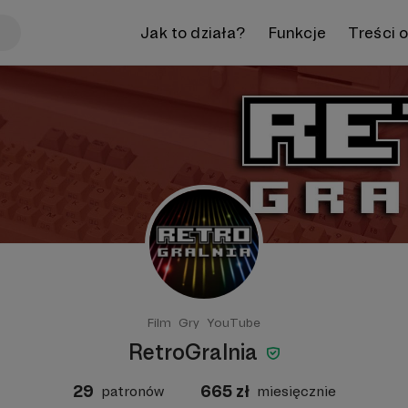
Jak to działa?
Funkcje
Treści 
Film
Gry
YouTube
RetroGralnia
29
665
zł
patronów
miesięcznie