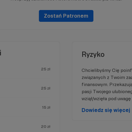
Zostań Patronem
i
Ryzyko
25 zł
Chcielibyśmy Cię poin
związanych z Twoim z
finansowym. Przekazując
25 zł
pasji Twojego ulubione
wziął/wzięła pod uwagę 
15 zł
Dowiedz się więcej
20 zł