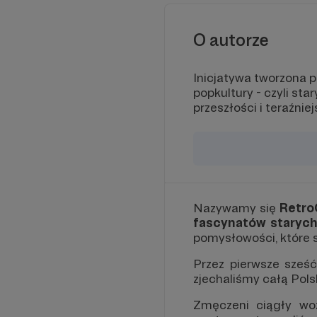
O autorze
Inicjatywa tworzona p
popkultury - czyli st
przeszłości i teraźni
Nazywamy się
Retro
fascynatów starych
pomysłowości, które s
Przez pierwsze sześć
zjechaliśmy całą Pols
Zmęczeni ciągły woż