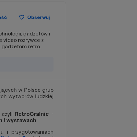
ość
Obserwuj
chnologii, gadżetów i
e video rozrywce z
m gadżetom retro.
łających w Polsce grup
ych wytworów ludzkiej
 czyli
RetroGralnie
-
h i wystawach
.
lu i przygotowaniach