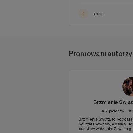
czeci
Promowani autorzy
Znajdziecie tam już
k
filmy techniczne, zapi
Brzmienie Świat
istnieniu czegoś taki
1187
patronów
19
Brzmienie Świata to podcast
polityki i newsów, a blisko lu
punktów widzenia. Zawsze go