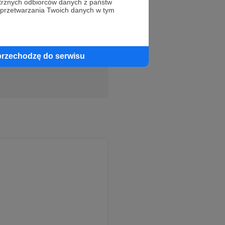
trznych odbiorców danych z państw
 przetwarzania Twoich danych w tym
Słuchaj
przechodzę do serwisu