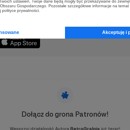
 Twoich ustawień, Twoje dane będą mogły być przekazywane do zewnę
te Audio!
polityki prywatności
go Obszaru Gospodarczego. Pozostałe szczegółowe informacje na temat
 polityce prywatności.
likacji Patronite Audio.
telefon lub słuchaj w przeglądarce.
ansowane
Akceptuję i 
Dołącz do grona Patronów!
Wesprzyj działalność Autora
RetroGralnia
już teraz!