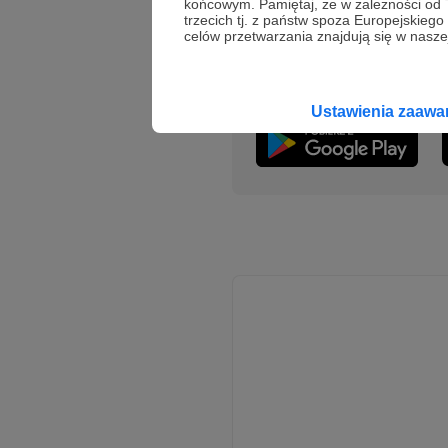
końcowym. Pamiętaj, że w zależności od
Słuchaj w Patroni
trzecich tj. z państw spoza Europejskie
celów przetwarzania znajdują się w naszej
Słuchaj
RetroGralnia
w ap
Pobierz aplikację na swój 
Ustawienia zaaw