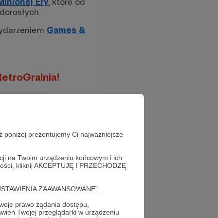
inionej Ery
, które od
 dorosłych.
 wydarzeniem
Games &
RetroGralnia
!
ż poniżej prezentujemy Ci najważniejsze
acji na Twoim urządzeniu końcowym i ich
alności, kliknij AKCEPTUJĘ I PRZECHODZĘ
cję "USTAWIENIA ZAAWANSOWANE".
ć
oje prawo żądania dostępu,
wień Twojej przeglądarki w urządzeniu