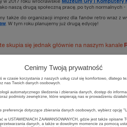
y w 2017 roku wrocławskie
Muzeum Gry i Komputery M
jako naszą drugą społeczną pracę, po tych normalnych -
my także do organizacji imprez dla fanów retro wraz z
ław
. W tym roku planujemy już drugą edycję!
te skupia się jednak głównie na naszym kanale
Cenimy Twoją prywatność
w czasie korzystania z naszych usług czuł się komfortowo, dlatego te
zez nas Twoich danych osobowych.
ologii automatycznego śledzenia i zbierania danych, dostęp do inform
 oraz podmioty zewnętrzne, które wspierają nas w prowadzeniu dział
oje preferencje dotyczące zbierania danych osobowych, wybierz op
W tym miejscu powinna być zewnętrzna treś
ofać w USTAWIENIACH ZAAWANSOWANYCH, gdzie jest także opisane Tw
a przetwarzania danych, a także w dowolnym momencie za pomocą usta
Aby zobaczyć treść musisz zmienić ustawienia