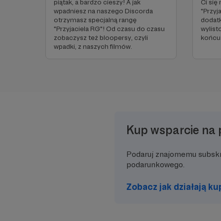
piątak, a bardzo cieszy! A jak
Ci się
wpadniesz na naszego Discorda
"Przyj
otrzymasz specjalną rangę
dodat
"Przyjaciela RG"! Od czasu do czasu
wylist
zobaczysz też bloopersy, czyli
końcu
wpadki, z naszych filmów.
Kup wsparcie na 
Podaruj znajomemu subsk
podarunkowego.
Zobacz jak działają k