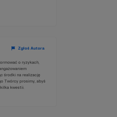
Zgłoś Autora
formować o ryzykach,
aangażowaniem
 środki na realizację
go Twórcy prosimy, abyś
kilka kwestii.