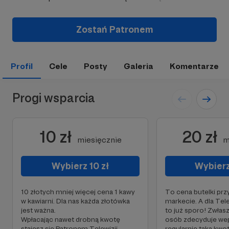
Zostań Patronem
Profil
Cele
Posty
Galeria
Komentarze
Progi wsparcia
10 zł
20 zł
miesięcznie
m
Wybierz 10 zł
Wybierz
10 złotych mniej więcej cena 1 kawy
To cena butelki pr
w kawiarni. Dla nas każda złotówka
markecie. A dla Tel
jest ważna.
to już sporo! Zwłasz
Wpłacając nawet drobną kwotę
osób zdecyduje we
stajesz się Patronem Telewizji
regularnie taką kwot