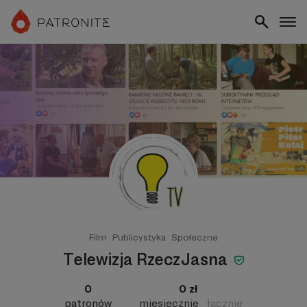
Film
Publicystyka
Społeczne
Telewizja RzeczJasna
0
0 zł
patronów
miesięcznie
łącznie