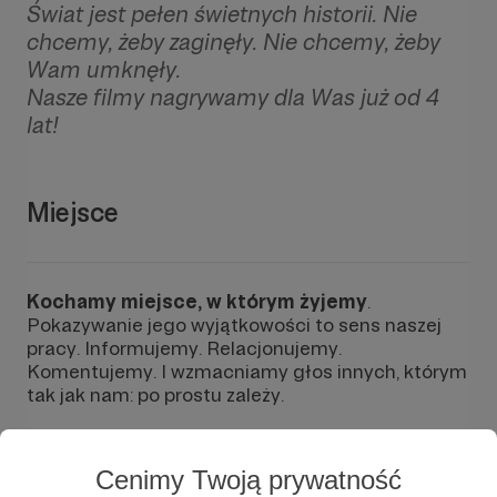
Świat jest pełen świetnych historii. Nie
chcemy, żeby zaginęły. Nie chcemy, żeby
Wam umknęły.
Nasze filmy nagrywamy dla Was już od 4
lat!
Miejsce
Kochamy miejsce, w którym żyjemy
.
Pokazywanie jego wyjątkowości to sens naszej
pracy. Informujemy. Relacjonujemy.
Komentujemy. I wzmacniamy głos innych, którym
tak jak nam: po prostu zależy.
To co robimy, to dla nas nie tylko praca. To misja.
Bo dobra informacja jest punktem wyjścia do
Cenimy Twoją prywatność
zmiany społecznej. Do dialogu i porozumienia. Do