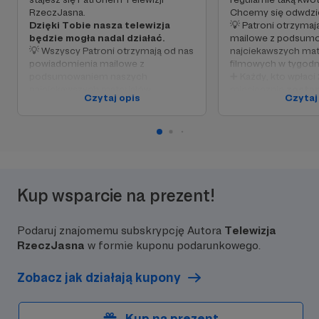
RzeczJasna.
Chcemy się odwdzię
Dzięki Tobie nasza telewizja
💡 Patroni otrzyma
będzie mogła nadal działać.
mailowe z podsum
💡 Wszyscy Patroni otrzymają od nas
najciekawszych mat
powiadomienia mailowe z
filmowych w tygodn
podsumowaniem naszych
➕ Każdy, kto wpłaci
najciekawszych materiałów
miesięcznie
zosta
Czytaj opis
Czytaj
filmowych w tygodniu.
z imienia i nazwiska
internetowej
w dzi
➕ Zostaniesz zapro
zaproszona
do zam
na Facebooku,
gdz
dzielić pomysłami n
materiały, dyskuto
Kup wsparcie na prezent!
pomysłach oraz op
szczegółach naszej 
Podaruj znajomemu subskrypcję Autora
Telewizja
RzeczJasna
w formie kuponu podarunkowego.
Zobacz jak działają kupony
Kup na prezent