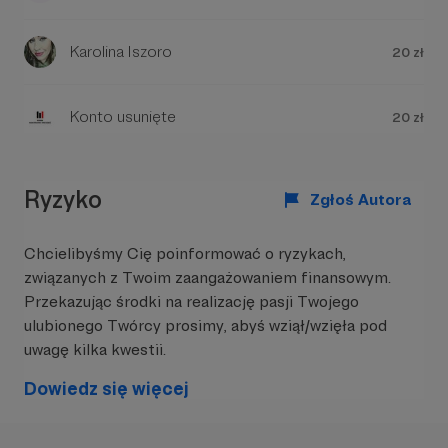
Karolina Iszoro
20 zł
W tym miejscu powinna być zewnętrzna
Konto usunięte
treść
20 zł
Aby zobaczyć treść musisz zmienić ustawienia
polityki prywatności
Ryzyko
Zgłoś Autora
Chcielibyśmy Cię poinformować o ryzykach,
związanych z Twoim zaangażowaniem finansowym.
Przekazując środki na realizację pasji Twojego
ulubionego Twórcy prosimy, abyś wziął/wzięła pod
uwagę kilka kwestii.
Ty!
Dowiedz się więcej