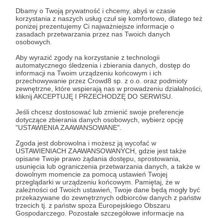
lepszej przyszłości tego miejsca. Żaden większy
Dbamy o Twoją prywatność i chcemy, abyś w czasie
problem nie zostanie nigdy rozwiązany bez
korzystania z naszych usług czuł się komfortowo, dlatego też
jasnego powiedzenia jak jest. I bez pokazania tego
Rozwiń opis
poniżej prezentujemy Ci najważniejsze informacje o
co czeka za horyzontem.
zasadach przetwarzania przez nas Twoich danych
osobowych.
Chcemy mówić jak jest. I co ważne, mówić jak
Aby wyrazić zgody na korzystanie z technologii
może być! Pokazywać siłę tego miejsca.
Cele
automatycznego śledzenia i zbierania danych, dostęp do
Jego historię. Jego piękno i wartość. I
informacji na Twoim urządzeniu końcowym i ich
przechowywanie przez Crowd8 sp. z o.o. oraz podmioty
pokazywać ludzi, którzy codziennie zmieniają
zewnętrzne, które wspierają nas w prowadzeniu działalności,
mały kawałek świata wokół siebie na lepsze.
kliknij AKCEPTUJĘ I PRZECHODZĘ DO SERWISU.
Jak to się u nas mówi "na kable"
5 filmów w tygo
Bo są inspiracją dla nas wszystkich.
Jeśli chcesz dostosować lub zmienić swoje preferencje
1 000 zł
1 000 zł
5 000 zł
5 000
dotyczące zbierania danych osobowych, wybierz opcję
miesięcznie
brakuje
miesięcznie
brakuj
"USTAWIENIA ZAAWANSOWANE".
Zgoda jest dobrowolna i możesz ją wycofać w
0%
0%
USTAWIENIACH ZAAWANSOWANYCH, gdzie jest także
opisane Twoje prawo żądania dostępu, sprostowania,
TYLE co miesiąc wydajemy na
Taka kwota pozwol
usunięcia lub ograniczenia przetwarzania danych, a także w
przysłowiowe "kable", czyli na
emisję średnio J
dowolnym momencie za pomocą ustawień Twojej
nieustająco psujące się drobne
MATERIAŁU DZIENNI
przeglądarki w urządzeniu końcowym. Pamiętaj, że w
W tym miejscu powinna być zewnętrzna
akcesoria, złączki i przejściówki,
minimalna kwota za 
zależności od Twoich ustawień, Twoje dane będą mogły być
przekazywane do zewnętrznych odbiorców danych z państw
męskie XLRy i małe Jacky :) płatające
treść
wyprodukować film 
trzecich tj. z państw spoza Europejskiego Obszaru
nam figle kable HDMI, karty SD i
niezłym poziomie.
Gospodarczego. Pozostałe szczegółowe informacje na
Aby zobaczyć treść musisz zmienić ustawienia
dobre łącze internetowe w biurze (w