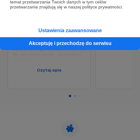
temat przetwarzania Twoich danych w tym celów
końcu jesteśmy telewizją
Nie pokryje wszyst
polityki prywatności
przetwarzania znajdują się w naszej polityce prywatności.
internetową!) i na paliwo do naszego
naszej działalności, 
samochodziku.
swobodnie opłacić
koszty ZUS i podat
Ta kwota pozwoli nam się już nie
wynagrodzeń osób 
Ustawienia zaawansowane
martwić skąd weźmiemy pieniądze
ekipie telewizyjnej.
na te wszystkie może i drobne, ale
stałe i comiesięczne wydatki i
Akceptuję i przechodzę do serwisu
będziemy mogli się skupić na tym co
dla nas najważniejsze - na kręceniu
filmów :D
My
Czytaj opis
Od 4 lat tworzymy Telewizję RzeczJansa.
Pozwalamy sobie na wyjście poza schematy,
konwencje i ograniczenia bardziej tradycyjnych
mediów. Jesteśmy pasjonatami.
Do tej pory
utrzymywaliśmy się głównie z grantów. Nie
zamieszczamy reklam. Nie kręcimy
sponsorowanych materiałów. Nie jesteśmy od