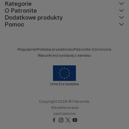
Kategorie
O Patronite
Dodatkowe produkty
Pomoc
W tym miejscu powinna być zewnętrzna
treść
Regulamin
Polityka prywatności
Patronite Commons
Warunki korzystania z serwisu
Aby zobaczyć treść musisz zmienić ustawienia
polityki prywatności
Unia Europejska
Copyright 2026 © Patronite.
Wszelkie prawa
zastrzeżone.
OGLĄDAJ NAS NA FACEBOOKU