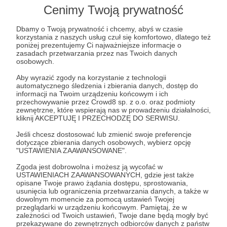
Cenimy Twoją prywatność
Dbamy o Twoją prywatność i chcemy, abyś w czasie
korzystania z naszych usług czuł się komfortowo, dlatego też
poniżej prezentujemy Ci najważniejsze informacje o
zasadach przetwarzania przez nas Twoich danych
osobowych.
Aby wyrazić zgody na korzystanie z technologii
automatycznego śledzenia i zbierania danych, dostęp do
informacji na Twoim urządzeniu końcowym i ich
przechowywanie przez Crowd8 sp. z o.o. oraz podmioty
zewnętrzne, które wspierają nas w prowadzeniu działalności,
kliknij AKCEPTUJĘ I PRZECHODZĘ DO SERWISU.
Jeśli chcesz dostosować lub zmienić swoje preferencje
Rozwiń opis
dotyczące zbierania danych osobowych, wybierz opcję
"USTAWIENIA ZAAWANSOWANE".
Witaj na pokładzie
Ofki
! ⚓️😺
Zgoda jest dobrowolna i możesz ją wycofać w
USTAWIENIACH ZAAWANSOWANYCH, gdzie jest także
Cele
opisane Twoje prawo żądania dostępu, sprostowania,
Bardzo się cieszymy, że tu jesteś.
usunięcia lub ograniczenia przetwarzania danych, a także w
dowolnym momencie za pomocą ustawień Twojej
Od ponad trzech lat co tydzień publikujemy filmy
przeglądarki w urządzeniu końcowym. Pamiętaj, że w
z naszych rejsów – najpierw po Bałtyku i Zalewie
zależności od Twoich ustawień, Twoje dane będą mogły być
Słodka Woda
GPS dla Ofki – cz
Szczecińskim, a później również wokół Europy: z
przekazywane do zewnętrznych odbiorców danych z państw