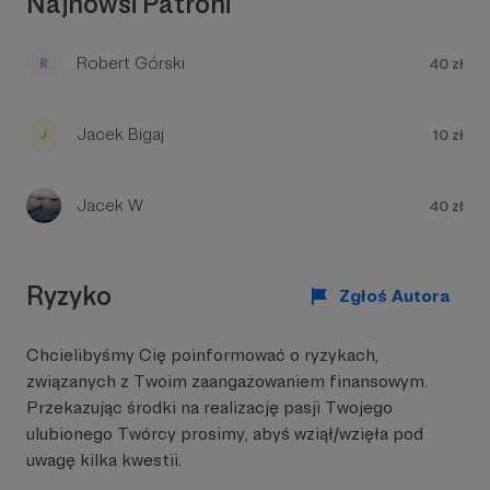
Najnowsi Patroni
Robert Górski
40 zł
Jacek Bigaj
10 zł
Jacek W
40 zł
Ryzyko
Zgłoś Autora
Chcielibyśmy Cię poinformować o ryzykach,
związanych z Twoim zaangażowaniem finansowym.
Przekazując środki na realizację pasji Twojego
ulubionego Twórcy prosimy, abyś wziął/wzięła pod
uwagę kilka kwestii.