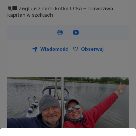
🐈‍⬛ Żegluje z nami kotka Ofka – prawdziwa
kapitan w szelkach
Wiadomość
Obserwuj