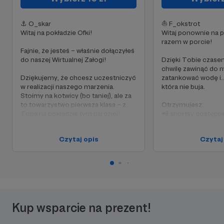
⚓️ O_skar
⛵️ F_okstrot
Witaj na pokładzie Ofki!
Witaj ponownie na p
razem w porcie!
Fajnie, że jesteś – właśnie dołączyłeś
do naszej Wirtualnej Załogi!
Dzięki Tobie czas
chwilę zawinąć do m
Dziękujemy, że chcesz uczestniczyć
zatankować wodę i...
w realizacji naszego marzenia.
która nie buja.
Stoimy na kotwicy (bo taniej), ale za
to towarzystwo pierwsza klasa – z
Otrzymujesz:
Tobą na pokładzie tym bardziej!
📲 shortsy dostępne
Patronów
🔓 Otrzymujesz dostęp do:
🎥 śmieszne sceny 
Czytaj opis
Czytaj
📸 postów i zdjęć z aktualnościami z
publikujemy ich pub
pokładu
🎬 wcześniejszego dostępu do
wszystko z poziom
nowych filmów
również jest dla Ci
😺 wdzięcznego spojrzenia Ofki
Kup wsparcie na prezent!