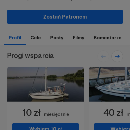
Zostań Patronem
Profil
Cele
Posty
Filmy
Komentarze
Progi wsparcia
10 zł
40 zł
miesięcznie
m
Wybierz 10 zł
Wybierz