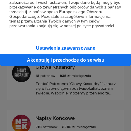
Opieki nad Zabytkami w Łodzi i jednym z moich
zależności od Twoich ustawień, Twoje dane będą mogły być
przekazywane do zewnętrznych odbiorców danych z państw
sukcesów jest doprowadzenie do wpisania do
trzecich tj. z państw spoza Europejskiego Obszaru
gminnej i wojewódzkiej ewidencji zabytków
Rozwiń opis
Gospodarczego. Pozostałe szczegółowe informacje na
zapomnianego i zdewastowanego cmentarza
temat przetwarzania Twoich danych w tym celów
przetwarzania znajdują się w naszej polityce prywatności.
ewangelickiego z XIX w. w Łodzi.
Promowani autorzy
Ustawienia zaawansowane
Akceptuję i przechodzę do serwisu
Głowa Kasandry
18
patronów
935
zł
miesięcznie
​Zostań Patronem "Głowy Kasandry" i zanurz
się w fascynującym post-apokaliptycznym
świecie. Wspólnie możemy przenieść tę
niezwykłą historię na duży ekran. Dołącz do
nas już teraz i weź udział w tworzeniu czegoś
wyjątkowego!
Napisy Końcowe
Jeśli chcesz zobaczyć drogę przekształcenia
216
patronów
8285
zł
miesięcznie