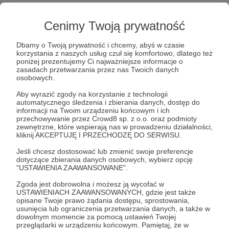
Cześć,
Cenimy Twoją prywatność
bardzo mi miło, że zajrzałeś na mój profil, gdzie
mam nadzieję więcej dowiesz się o mnie i tym co
Dbamy o Twoją prywatność i chcemy, abyś w czasie
robię.
korzystania z naszych usług czuł się komfortowo, dlatego też
poniżej prezentujemy Ci najważniejsze informacje o
Będę bardzo wdzięczny jeśli wesprzesz mnie
zasadach przetwarzania przez nas Twoich danych
w działaniach, które sprawiają mi radość i
osobowych.
spełnienie siebie.
Aby wyrazić zgody na korzystanie z technologii
automatycznego śledzenia i zbierania danych, dostęp do
Mam na imię Mariusz, mieszkam w Łodzi i odkąd
informacji na Twoim urządzeniu końcowym i ich
pamiętam interesuję się historią tego miasta.
przechowywanie przez Crowd8 sp. z o.o. oraz podmioty
zewnętrzne, które wspierają nas w prowadzeniu działalności,
kliknij AKCEPTUJĘ I PRZECHODZĘ DO SERWISU.
Robię co mogę, by w moim mieście mieszkało się
choć trochę lepiej i wygodniej.
Jeśli chcesz dostosować lub zmienić swoje preferencje
dotyczące zbierania danych osobowych, wybierz opcję
"USTAWIENIA ZAAWANSOWANE".
Zgoda jest dobrowolna i możesz ją wycofać w
USTAWIENIACH ZAAWANSOWANYCH, gdzie jest także
opisane Twoje prawo żądania dostępu, sprostowania,
usunięcia lub ograniczenia przetwarzania danych, a także w
dowolnym momencie za pomocą ustawień Twojej
Od wielu lat jestem członkiem Towarzystwa
przeglądarki w urządzeniu końcowym. Pamiętaj, że w