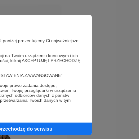
Odpowiedz
ż poniżej prezentujemy Ci najważniejsze
acji na Twoim urządzeniu końcowym i ich
alności, kliknij AKCEPTUJĘ I PRZECHODZĘ
Odpowiedz
cję "USTAWIENIA ZAAWANSOWANE".
oje prawo żądania dostępu,
wień Twojej przeglądarki w urządzeniu
trznych odbiorców danych z państw
 przetwarzania Twoich danych w tym
przechodzę do serwisu