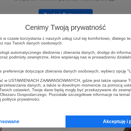
Zostań Patronem
Cenimy Twoją prywatność
w czasie korzystania z naszych usług czuł się komfortowo, dlatego te
zez nas Twoich danych osobowych.
ologii automatycznego śledzenia i zbierania danych, dostęp do inform
 oraz podmioty zewnętrzne, które wspierają nas w prowadzeniu dział
oje preferencje dotyczące zbierania danych osobowych, wybierz op
ofać w USTAWIENIACH ZAAWANSOWANYCH, gdzie jest także opisane Tw
a przetwarzania danych, a także w dowolnym momencie za pomocą usta
 Twoich ustawień, Twoje dane będą mogły być przekazywane do zewnę
go Obszaru Gospodarczego. Pozostałe szczegółowe informacje na temat
 polityce prywatności.
ansowane
Akceptuję i 