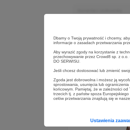
Komentarz użytkownika
Użytkownik
3 dni temu
Dbamy o Twoją prywatność i chcemy, abyś 
informacje o zasadach przetwarzania pr
Komentarz użytkownika
Aby wyrazić zgody na korzystanie z techn
przechowywanie przez Crowd8 sp. z o.o.
DO SERWISU.
Jeśli chcesz dostosować lub zmienić sw
Zgoda jest dobrowolna i możesz ją wyc
sprostowania, usunięcia lub ograniczeni
końcowym. Pamiętaj, że w zależności od
trzecich tj. z państw spoza Europejskie
celów przetwarzania znajdują się w naszej
Promowani autorzy
Ustawienia zaaw