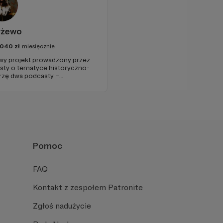
yżewo
040
zł
miesięcznie
 projekt prowadzony przez
ksty o tematyce historyczno-
worzę dwa podcasty –
raz regularnie publikuję
Pomoc
FAQ
Kontakt z zespołem Patronite
Zgłoś nadużycie