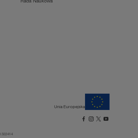
Rada Naukowa
Unia Europejska
R.322414