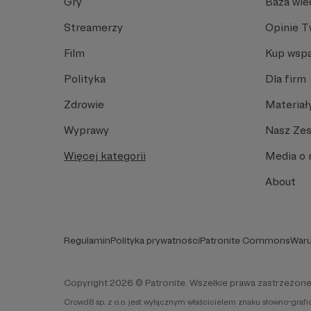
Gry
Baza wie
Streamerzy
Opinie 
Film
Kup wspa
Polityka
Dla firm
Zdrowie
Materiał
Wyprawy
Nasz Ze
Więcej kategorii
Media o 
About
Regulamin
Polityka prywatności
Patronite Commons
Waru
Copyright 2026 © Patronite. Wszelkie prawa zastrzeżone
Crowd8 sp. z o.o. jest wyłącznym właścicielem znaku słowno-graf