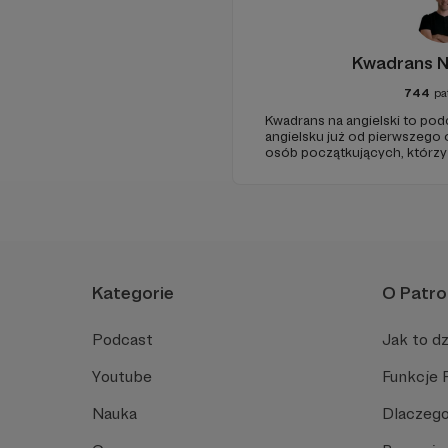
Kwadrans N
744
pa
Kwadrans na angielski to po
angielsku już od pierwszego o
osób początkujących, którzy
przed mówieniem w języku o
angielski, albo... nauczyć się
Spodziewajcie się nowego od
Kategorie
O Patro
Podcast
Jak to dz
Youtube
Funkcje 
Nauka
Dlaczego