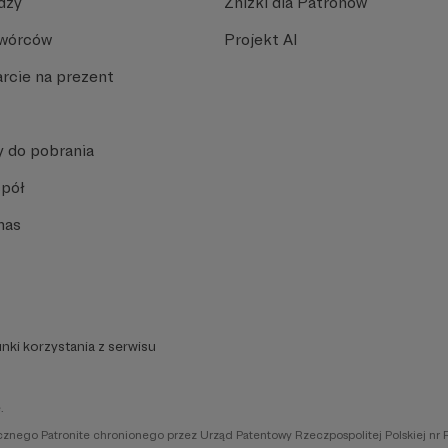
dzy
Zniżki dla Patronów
Twórców
Projekt AI
rcie na prezent
y do pobrania
spół
nas
nki korzystania z serwisu
.
icznego Patronite chronionego przez Urząd Patentowy Rzeczpospolitej Polskiej nr 