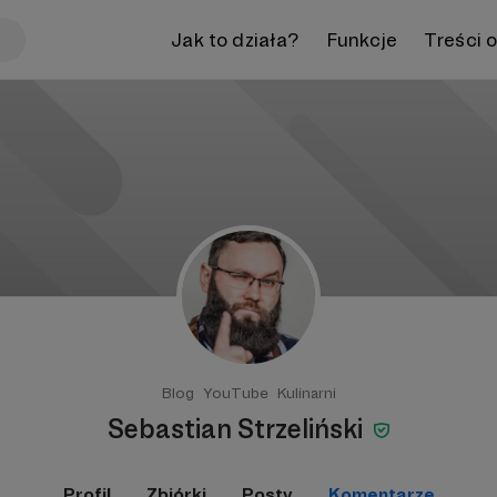
Jak to działa?
Funkcje
Treści 
Blog
YouTube
Kulinarni
Sebastian Strzeliński
Profil
Zbiórki
Posty
Komentarze