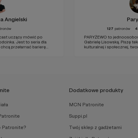
a Angielski
Par
tronów
127
patronów
4
dcast uczący mówić po
PARYŻEWO to jednoosobowy
dcinka. Jest to seria dla
Gabrielę Lisowską. Piszę te
 chcą przełamać barierę
kulturalnej i społecznej, t
bcym, odświeżyć sobie
PARYŻEWO i TW: LISOWSKA o
 go po raz pierwszy.
treści na Instagramie.
cinka co czwartek.
nite
Dodatkowe produkty
iała
MCN Patronite
Patronite
Suppi.pl
 Patronite?
Twój sklep z gadżetami