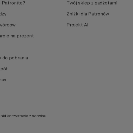
 Patronite?
Twój sklep z gadżetami
dzy
Zniżki dla Patronów
Twórców
Projekt AI
rcie na prezent
y do pobrania
spół
nas
nki korzystania z serwisu