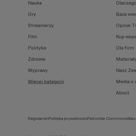
Nauka
Dlaczego
Gry
Baza wie
Streamerzy
Opinie 
Film
Kup wspa
Polityka
Dla firm
Zdrowie
Materiał
Wyprawy
Nasz Ze
Więcej kategorii
Media o 
About
Regulamin
Polityka prywatności
Patronite Commons
Waru