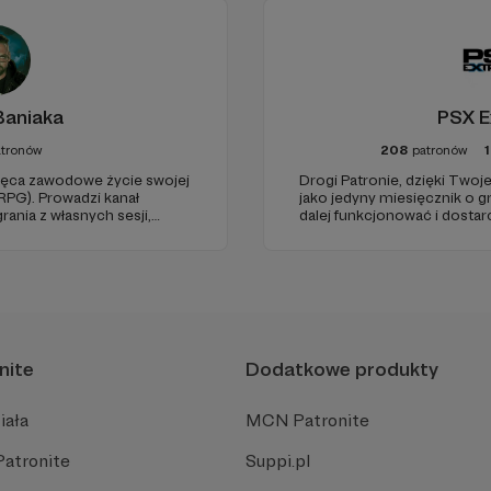
Baniaka
PSX E
tronów
208
patronów
1
więca zawodowe życie swojej
Drogi Patronie, dzięki Two
(RPG). Prowadzi kanał
jako jedyny miesięcznik o 
rania z własnych sesji,
dalej funkcjonować i dostar
dzów. Wspiera także
wartościowych treści. I tak 
poradnikami i prelekcjami.
Dziękujemy!
nite
Dodatkowe produkty
iała
MCN Patronite
Patronite
Suppi.pl