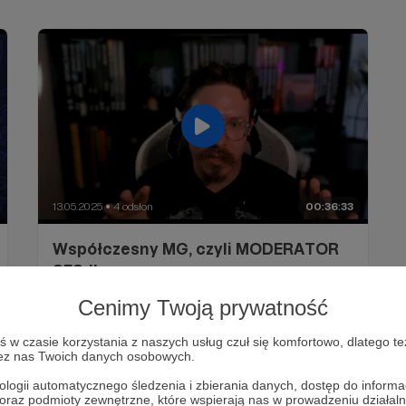
13.05.2025
4 odsłon
00:36:33
●
Współczesny MG, czyli MODERATOR
SESJI
Cenimy Twoją prywatność
w czasie korzystania z naszych usług czuł się komfortowo, dlatego te
zez nas Twoich danych osobowych.
ologii automatycznego śledzenia i zbierania danych, dostęp do inform
 oraz podmioty zewnętrzne, które wspierają nas w prowadzeniu dział