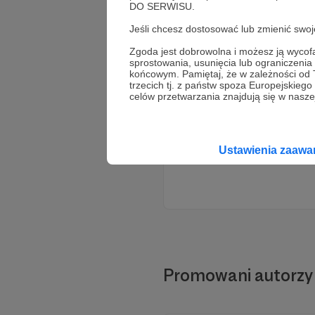
DO SERWISU.
Jeśli chcesz dostosować lub zmienić sw
Zgoda jest dobrowolna i możesz ją wyc
sprostowania, usunięcia lub ograniczeni
końcowym. Pamiętaj, że w zależności od
trzecich tj. z państw spoza Europejskie
celów przetwarzania znajdują się w naszej
Ustawienia zaaw
Promowani autorzy