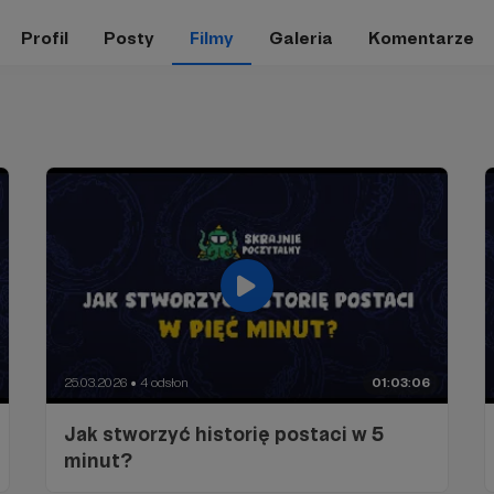
Profil
Posty
Filmy
Galeria
Komentarze
25.03.2026
4 odsłon
01:03:06
●
Jak stworzyć historię postaci w 5
minut?