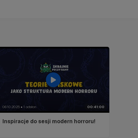
06.10.2025
1 odsłon
00:41:00
●
Inspiracje do sesji modern horroru!