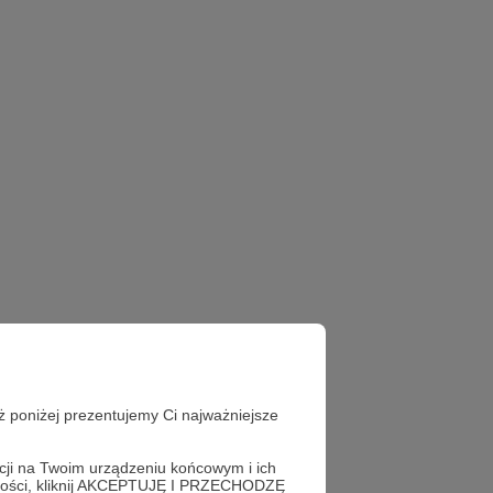
ż poniżej prezentujemy Ci najważniejsze
acji na Twoim urządzeniu końcowym i ich
alności, kliknij AKCEPTUJĘ I PRZECHODZĘ