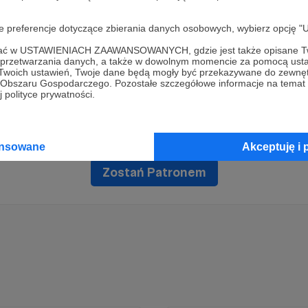
oje preferencje dotyczące zbierania danych osobowych, wybierz op
ofać w USTAWIENIACH ZAAWANSOWANYCH, gdzie jest także opisane Tw
a przetwarzania danych, a także w dowolnym momencie za pomocą usta
 Twoich ustawień, Twoje dane będą mogły być przekazywane do zewnę
go Obszaru Gospodarczego. Pozostałe szczegółowe informacje na temat
Dołącz do grona Patronów!
 polityce prywatności.
Wesprzyj działalność Autora
Skrajnie Poczytalny
już teraz!
ansowane
Akceptuję i 
Zostań Patronem