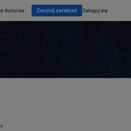
od Autorów
Zacznij zarabiać
Zaloguj się
ie