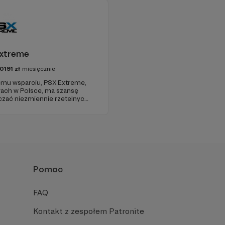
xtreme
0191
zł
miesięcznie
jemu wsparciu, PSX Extreme,
grach w Polsce, ma szansę
czać niezmiennie rzetelnych i
już od 1997 roku!
Pomoc
FAQ
Kontakt z zespołem Patronite