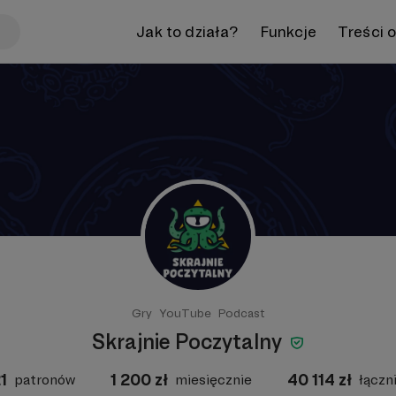
Jak to działa?
Funkcje
Treści 
Gry
YouTube
Podcast
Skrajnie Poczytalny
1
1 200
zł
40 114
zł
patronów
miesięcznie
łączn