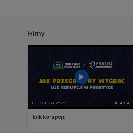
Filmy
07.07.2026
0 odsłon
00:48:50
●
Łuk korupcji.