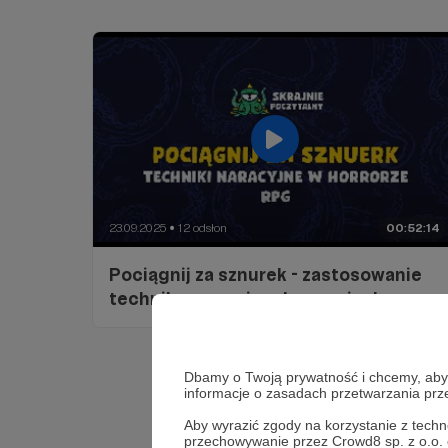
23.09.2025
12 odsłon
00:52:14
●
Pociągnij za sznurek - zastosowanie
technik narracyjnych w sesjach grozy
Dbamy o Twoją prywatność i chcemy, abyś 
informacje o zasadach przetwarzania pr
Aby wyrazić zgody na korzystanie z techn
przechowywanie przez Crowd8 sp. z o.o.