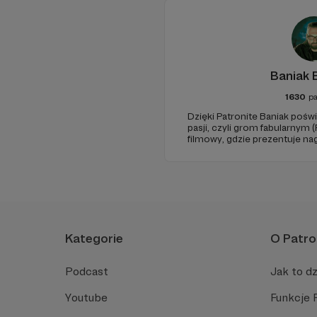
Baniak 
1630
pa
Dzięki Patronite Baniak poś
pasji, czyli grom fabularnym 
filmowy, gdzie prezentuje nag
oglądanych przez tysiące Wi
początkujących Mistrzów Gry 
Kategorie
O Patro
Podcast
Jak to dz
Youtube
Funkcje 