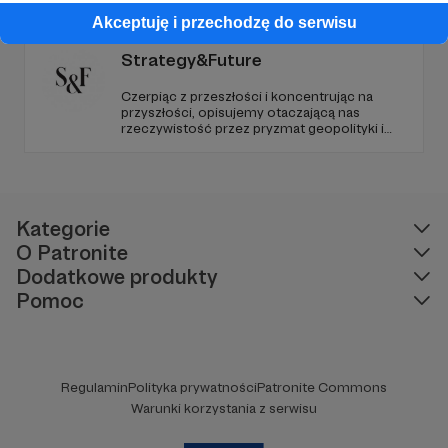
Radio Wnet jest w pełni niezależne i… wolne!
Akceptuję i przechodzę do serwisu
Zachowanie tej właśnie wolności zależy dziś
od Twojego wsparcia!
Strategy&Future
Czerpiąc z przeszłości i koncentrując na
przyszłości, opisujemy otaczającą nas
rzeczywistość przez pryzmat geopolityki i
geostrategii. Naszym celem jest uczynienie
ze Strategy&Future kluczowego źródła myśli
geopolitycznej w Polsce i w Europie.
Kategorie
O Patronite
Dodatkowe produkty
Pomoc
Regulamin
Polityka prywatności
Patronite Commons
Warunki korzystania z serwisu