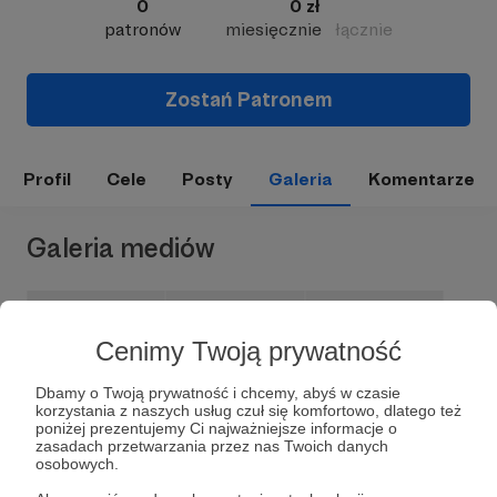
0
0 zł
patronów
miesięcznie
łącznie
Zostań Patronem
Profil
Cele
Posty
Galeria
Komentarze
Galeria mediów
Cenimy Twoją prywatność
Dbamy o Twoją prywatność i chcemy, abyś w czasie
korzystania z naszych usług czuł się komfortowo, dlatego też
poniżej prezentujemy Ci najważniejsze informacje o
zasadach przetwarzania przez nas Twoich danych
osobowych.