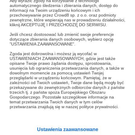
Dołącz do grona Patronów!
Aby wyrazić zgody na korzystanie z technologii
automatycznego śledzenia i zbierania danych, dostęp do
informacji na Twoim urządzeniu końcowym i ich
przechowywanie przez Crowd8 sp. z o.o. oraz podmioty
Wesprzyj działalność Autora
TOmPi Pracownia
zewnętrzne, które wspierają nas w prowadzeniu działalności,
biżuterii i witraży
już teraz!
kliknij AKCEPTUJĘ I PRZECHODZĘ DO SERWISU.
Jeśli chcesz dostosować lub zmienić swoje preferencje
dotyczące zbierania danych osobowych, wybierz opcję
Zostań Patronem
"USTAWIENIA ZAAWANSOWANE".
Zgoda jest dobrowolna i możesz ją wycofać w
USTAWIENIACH ZAAWANSOWANYCH, gdzie jest także
opisane Twoje prawo żądania dostępu, sprostowania,
usunięcia lub ograniczenia przetwarzania danych, a także w
dowolnym momencie za pomocą ustawień Twojej
Promowani autorzy
przeglądarki w urządzeniu końcowym. Pamiętaj, że w
zależności od Twoich ustawień, Twoje dane będą mogły być
przekazywane do zewnętrznych odbiorców danych z państw
trzecich tj. z państw spoza Europejskiego Obszaru
Gospodarczego. Pozostałe szczegółowe informacje na
Radio Wnet
temat przetwarzania Twoich danych w tym celów
przetwarzania znajdują się w naszej polityce prywatności.
4432
patronów
171100
zł
miesięcznie
Radio Wnet to radio z duszą! Tworzą je ludzie
z pasją, którzy dbają o to, aby słuchaczom
dostarczyć maksimum rzetelnego
Ustawienia zaawansowane
dziennikarstwa. A mogą to robić, ponieważ