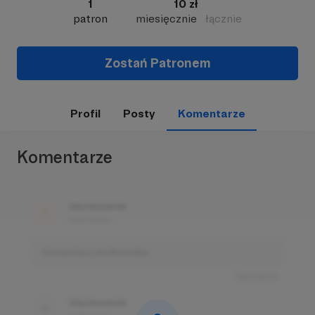
1
10 zł
patron
miesięcznie
łącznie
Zostań Patronem
Profil
Posty
Komentarze
Komentarze
Użytkownik
3 dni temu
Komentarz użytkownika
Odpowiedz
Użytkownik