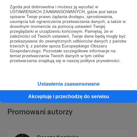
Zgoda jest dobrowolna i możesz ją wycofać w
USTAWIENIACH ZAAWANSOWANYCH, gdzie jest także
opisane Twoje prawo żądania dostępu, sprostowania,
usunięcia lub ograniczenia przetwarzania danych, a także w
dowolnym momencie za pomocą ustawień Twojej
przeglądarki w urządzeniu końcowym. Pamiętaj, że w
Dołącz do grona Patronów!
zależności od Twoich ustawień, Twoje dane będą mogły być
przekazywane do zewnętrznych odbiorców danych z państw
trzecich tj. z państw spoza Europejskiego Obszaru
Gospodarczego. Pozostałe szczegółowe informacje na
Wesprzyj działalność Autora
TRUE Teatr Ruchu
temat przetwarzania Twoich danych w tym celów
Umownie Ewidentnego
już teraz!
przetwarzania znajdują się w naszej polityce prywatności.
Zostań Patronem
Ustawienia zaawansowane
Akceptuję i przechodzę do serwisu
Promowani autorzy