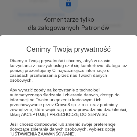
3 dni temu
Komentarz użytkownika
Komentarze tylko
Odpowiedz
dla zalogowanych Patronów
Użytkownik
Prowadź ciekawe rozmowy z innymi Patronami i
3 dni temu
Autorem.
Dołącz do Patronów już teraz i odblokuj
Cenimy Twoją prywatność
dostęp!
Komentarz użytkownika
Dbamy o Twoją prywatność i chcemy, abyś w czasie
Zostań Patronem
korzystania z naszych usług czuł się komfortowo, dlatego też
Odpowiedz
poniżej prezentujemy Ci najważniejsze informacje o
zasadach przetwarzania przez nas Twoich danych
Użytkownik
osobowych.
3 dni temu
Aby wyrazić zgody na korzystanie z technologii
automatycznego śledzenia i zbierania danych, dostęp do
Komentarz użytkownika
informacji na Twoim urządzeniu końcowym i ich
przechowywanie przez Crowd8 sp. z o.o. oraz podmioty
zewnętrzne, które wspierają nas w prowadzeniu działalności,
Odpowiedz
kliknij AKCEPTUJĘ I PRZECHODZĘ DO SERWISU.
Jeśli chcesz dostosować lub zmienić swoje preferencje
dotyczące zbierania danych osobowych, wybierz opcję
"USTAWIENIA ZAAWANSOWANE".