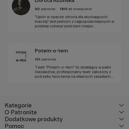
Dorota Kozińska
50
patronów
1810
zł
miesięcznie
"Upiór w operze: strona dla słuchających
inaczej" jest jednym z najpopularniejszych w
polskiej cyberprzestrzeni miejsc
poświęconych muzyce, zwłaszcza operowej.
Ma swoich sympatyków, ale też i życzliwych
polemistów. https://atorod.pl/
Potem-o-tem
101
patronów
Teatr "Potem-o-tem" to działający w pełni
niezależnie, profesjonalny teatr założony z
potrzeby tworzenia na własnych zasadach.
Od 10 lat szukamy ciekawej formy
opowiadania i oryginalnych przestrzeni do
grania, które w połączeniu z poczuciem
humoru dają zupełnie nową jakość
teatralnego doświadczenia.
Kategorie
O Patronite
Dodatkowe produkty
Pomoc