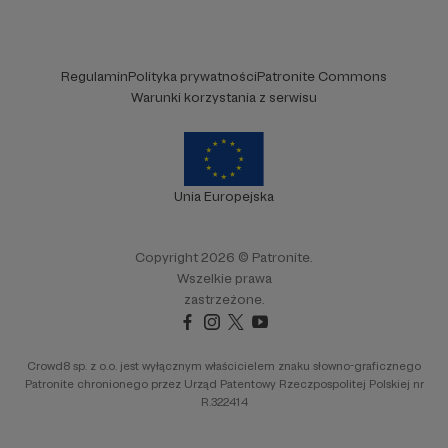
Regulamin
Polityka prywatności
Patronite Commons
Warunki korzystania z serwisu
Unia Europejska
Copyright 2026 © Patronite.
Wszelkie prawa
zastrzeżone.
Crowd8 sp. z o.o. jest wyłącznym właścicielem znaku słowno-graficznego
Patronite chronionego przez Urząd Patentowy Rzeczpospolitej Polskiej nr
R.322414