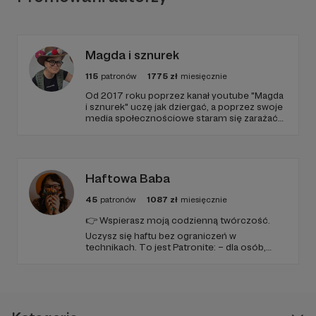
Magda i sznurek
115
patronów
1775
zł
miesięcznie
Od 2017 roku poprzez kanał youtube "Magda
i sznurek" uczę jak dziergać, a poprzez swoje
media społecznościowe staram się zarażać
pasją do szydełkowania. Kocham to co robię i
pragnę, żeby poczuli to inni! :)
Haftowa Baba
45
patronów
1087
zł
miesięcznie
👉 Wspierasz moją codzienną twórczość.
Uczysz się haftu bez ograniczeń w
technikach. To jest Patronite: – dla osób,
które chcą haftować lepiej, odważniej i
bardziej świadomie; – dla tych, którzy lubią
mieszać techniki i łamać schematy; – dla
społeczności, a nie biernych widzów.