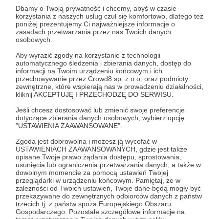
Dbamy o Twoją prywatność i chcemy, abyś w czasie
ŁukaszGiergasz5m2
korzystania z naszych usług czuł się komfortowo, dlatego też
Rozwiń opis
poniżej prezentujemy Ci najważniejsze informacje o
Na dzień dzisiejszy zaufało mi prawie 30 tysięcy
zasadach przetwarzania przez nas Twoich danych
osób - bo tyle dostałem od Was dowodów
osobowych.
zaufania w postaci subskrybcji. Dziękuję Wam za
Aby wyrazić zgody na korzystanie z technologii
to serdecznie!
automatycznego śledzenia i zbierania danych, dostęp do
Cele
informacji na Twoim urządzeniu końcowym i ich
przechowywanie przez Crowd8 sp. z o.o. oraz podmioty
zewnętrzne, które wspierają nas w prowadzeniu działalności,
kliknij AKCEPTUJĘ I PRZECHODZĘ DO SERWISU.
Strugnica Morawska - film
bonusowy w Herrnhut
Jeśli chcesz dostosować lub zmienić swoje preferencje
dotyczące zbierania danych osobowych, wybierz opcję
"USTAWIENIA ZAAWANSOWANE".
3 000 zł
Cel osiągnięty!
Zgoda jest dobrowolna i możesz ją wycofać w
USTAWIENIACH ZAAWANSOWANYCH, gdzie jest także
100%
opisane Twoje prawo żądania dostępu, sprostowania,
usunięcia lub ograniczenia przetwarzania danych, a także w
Moi Drodzy Kochani! Budowa
dowolnym momencie za pomocą ustawień Twojej
Strugnicy Morawskiej zakończona -
przeglądarki w urządzeniu końcowym. Pamiętaj, że w
wszystko udokumentowane w serii
zależności od Twoich ustawień, Twoje dane będą mogły być
filmów na moim kanale na YT.
przekazywane do zewnętrznych odbiorców danych z państw
Uwieńczeniem serii byłoby
trzecich tj. z państw spoza Europejskiego Obszaru
nakręcenie ostatniego filmu w
Gospodarczego. Pozostałe szczegółowe informacje na
mateczniku Braci Morawskich - w