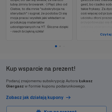
lubię zimny browarek :-) Pięć ziko od
gest, bo rzadko so
Ciebie, to dla mnie "subskrybcja na
takie frykasy. Za dyc
sterydach" i sygnał, że podoba Ci się
coś więcej od przy
moja praca i wysiłek jaki wkładam w
uścisku dłoni preze
produkcję materiałów
przygotowując się 
udostępnianych na YT. Śliczne dzięki
odcinka zbieram mat
- niech brzękną szkła!
wykonuję sporo fotog
Czytaj
są potem nigdzie p
moich zbiorach po
sporo doskonałych z
fotograficznych do
odcinków. Proponuję
dziesiątkę" czyli do
niepublikowanych ma
Kup wsparcie na prezent!
w wysokiej jakości.
materiały wykorzy
celu - np. wydrukow
Podaruj znajomemu subskrypcję Autora
Łukasz
fotosu powiesić na 
pracowni - zawsze to
Giergasz
w formie kuponu podarunkowego.
pracuje w otoczeni
zabytkowych narzędz
Zobacz jak działają kupony
tak robię - co wida
filmach :-) Oczywiś
Dychacz trafi na Lis
Kup na prezent