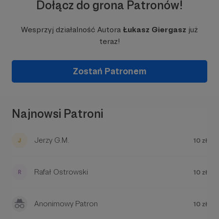
Dołącz do grona Patronów!
osiągniemy cel - robimy odcinek!
Wesprzyj działalność Autora
Łukasz Giergasz
już
teraz!
Zostań Patronem
Najnowsi Patroni
Jerzy G.M.
10 zł
Rafał Ostrowski
10 zł
Anonimowy Patron
10 zł