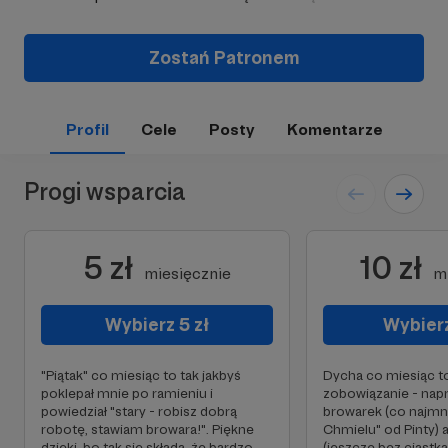
Zostań Patronem
Profil
Cele
Posty
Komentarze
Progi wsparcia
5 zł
10 zł
miesięcznie
m
Wybierz 5 zł
Wybierz
"Piątak" co miesiąc to tak jakbyś
Dycha co miesiąc t
poklepał mnie po ramieniu i
zobowiązanie - nap
powiedział "stary - robisz dobrą
browarek (co najmni
robotę, stawiam browara!". Piękne
Chmielu" od Pinty)
dzięki, bo tak się składa, że bardzo
(jeszcze bez ciastk