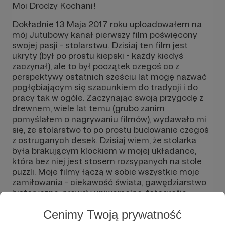
Moi Drodzy Kochani!
Dokładnie 13 Maja 2017 roku uploadowałem na
mój Jutubowy kanał pierwszy film poświęcony
swojej pasji - stolarstwu. Dzisiaj ten film jest
ukryty (był po prostu kiepski - każdy kiedyś
zaczynał), ale to był początek czegoś co z
perspektywy ostatnich sześciu lat mogę nazwać
pogłębiającym się szacunkiem do tradycji i do
pracy tak w ogóle. Zaczynając swoją przygodę z
drewnem, wiele lat temu (grubo zanim
pomyślałem o nagrywaniu filmów), wydawało mi
się, że stolarstwo to po prostu budowanie czegoś
z ostruganych desek. Dzisiaj wiem, że stolarka
była brakującym klockiem w mojej układance,
która bez niej jest stosem rozsypanych na stole
puzzli. Moje filmy łączą w sobie wszystkie moje
zamiłowania - ciekawość świata, gawędziarstwo
historyczne, prawdy uniwersalne, fotografię
nieruchomą (tylko RAW!) i tę ruchomą (24 fps!).
Cenimy Twoją prywatność
Moje produkcje są dostępne za darmo na
kanale
https://www.youtube.com/c/