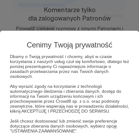
Komentarz użytkownika
Komentarze tylko
Odpowiedz
dla zalogowanych Patronów
Użytkownik
Prowadź ciekawe rozmowy z innymi Patronami i
3 dni temu
Autorem.
Dołącz do Patronów już teraz i odblokuj
dostęp!
Cenimy Twoją prywatność
Komentarz użytkownika
Zostań Patronem
Dbamy o Twoją prywatność i chcemy, abyś w czasie
Odpowiedz
korzystania z naszych usług czuł się komfortowo, dlatego też
poniżej prezentujemy Ci najważniejsze informacje o
Użytkownik
zasadach przetwarzania przez nas Twoich danych
3 dni temu
osobowych.
Aby wyrazić zgody na korzystanie z technologii
Komentarz użytkownika
automatycznego śledzenia i zbierania danych, dostęp do
informacji na Twoim urządzeniu końcowym i ich
przechowywanie przez Crowd8 sp. z o.o. oraz podmioty
Odpowiedz
zewnętrzne, które wspierają nas w prowadzeniu działalności,
kliknij AKCEPTUJĘ I PRZECHODZĘ DO SERWISU.
Jeśli chcesz dostosować lub zmienić swoje preferencje
dotyczące zbierania danych osobowych, wybierz opcję
"USTAWIENIA ZAAWANSOWANE".