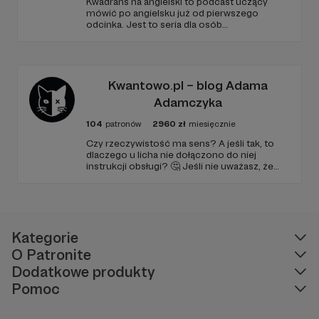
Kwadrans na angielski to podcast uczący
mówić po angielsku już od pierwszego
odcinka. Jest to seria dla osób
początkujących, którzy chcą przełamać
barierę przed mówieniem w języku obcym,
odświeżyć sobie angielski, albo... nauczyć się
go po raz pierwszy. Spodziewajcie się
nowego odcinka co czwartek.
Kwantowo.pl – blog Adama
Adamczyka
104
patronów
2960
zł
miesięcznie
Czy rzeczywistość ma sens? A jeśli tak, to
dlaczego u licha nie dołączono do niej
instrukcji obsługi? 🤔 Jeśli nie uważasz, że
ciekawość to pierwszy stopień do piekła (albo
masz to gdzieś), istnieje szansa, że się
polubimy. 🚀
Kategorie
O Patronite
Dodatkowe produkty
Pomoc