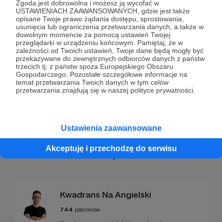
Zgoda jest dobrowolna i możesz ją wycofać w
USTAWIENIACH ZAAWANSOWANYCH, gdzie jest także
opisane Twoje prawo żądania dostępu, sprostowania,
usunięcia lub ograniczenia przetwarzania danych, a także w
dowolnym momencie za pomocą ustawień Twojej
Dołącz do grona Patronów!
przeglądarki w urządzeniu końcowym. Pamiętaj, że w
zależności od Twoich ustawień, Twoje dane będą mogły być
przekazywane do zewnętrznych odbiorców danych z państw
trzecich tj. z państw spoza Europejskiego Obszaru
Wesprzyj działalność Autora
Teresa Drozda
już teraz!
Gospodarczego. Pozostałe szczegółowe informacje na
temat przetwarzania Twoich danych w tym celów
przetwarzania znajdują się w naszej polityce prywatności.
Zostań Patronem
Ustawienia zaawansowane
Akceptuję i przechodzę do serwisu
Promowani autorzy
Kwadrans Na Angielski
744
patronów