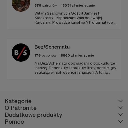
Planszówki w Spodku (strefa prototypów) /
378
patronów
13091
zł
miesięcznie
Katowice 2022
Witam Szanownych Gości! Jam jest
Planszówkowy Młyn / Łódź 2022
Karczmarz i zapraszam Was do swojej
Bebok Święto Gier Planszowych / Siemonia 2022
Karczmy! Prowadzę kanał na YT o tematyce
Nocne Granie w Arenie / Gliwice 2022-2023 / 5x
RPG, na którym znajdziecie masę zapisanych
One More Game / Wrocław 2023
sesji oraz coraz więcej materiałów
poradnikowych dla MG i graczy. Oby nam się!
Book Game / Kraków 2023
Bez/Schematu
Autor gry:
Damian Szews
Współautor:
Nikodem Janeczko
176
patronów
8860
zł
miesięcznie
Ilustratorzy:
Wiktoria Skalska, Kuba Wiśniewski,
Na Bez/Schematu opowiadam o popkulturze
Nikodem Janeczko
inaczej. Recenzuję i analizuję filmy, seriale, gry
szukając w nich esencji i znaczeń. A tu na
Patronite Twoje wsparcie finansuje naszą
działalność (montaż, okładki, research) oraz
pracę utalentowanych artystów.
Kategorie
O Patronite
Dodatkowe produkty
Pomoc