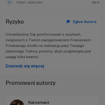
Adam Janeczko
59 zł
Ryzyko
Zgłoś Autora
Główne cechy gry:
Pełna kontrola swojej talii
Kilka dróg do zwycięstwa
Chcielibyśmy Cię poinformować o ryzykach,
3 asymetryczne frakcje
związanych z Twoim zaangażowaniem finansowym.
Niezbadane karty lokacji
Przekazując środki na realizację pasji Twojego
Ograniczona losowość
ulubionego Twórcy prosimy, abyś wziął/wzięła pod
Szybki setup
uwagę kilka kwestii.
Gra oferuje szereg możliwości taktycznych, a
Dowiedz się więcej
sposób ich wykorzystania zależy wyłącznie od
Ciebie:
Karty Dowódców, Karty Rozkazów, Karty
Wsparcia, Karty Jednostek, Poziom Wyczerpania
Promowani autorzy
Dowódcy, 2 linie frontu, Inicjatywa, Strefa
Eksploracji
Mechanika gry była testowana na wielu
wydarzeniach planszówkowych w Polsce:
Karczmarz