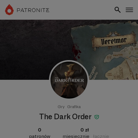
Gry
Grafika
The Dark Order
0
0 zł
patronów
miesięcznie
łącznie