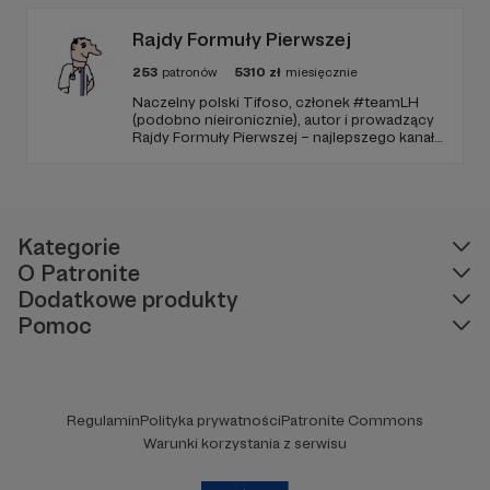
Rajdy Formuły Pierwszej
253
patronów
5310
zł
miesięcznie
Naczelny polski Tifoso, członek #teamLH
(podobno nieironicznie), autor i prowadzący
Rajdy Formuły Pierwszej – najlepszego kanału
YouTube o F1 w Polsce (potwierdzone
niezależnymi badaniami).
Kategorie
O Patronite
Dodatkowe produkty
Pomoc
Regulamin
Polityka prywatności
Patronite Commons
Warunki korzystania z serwisu