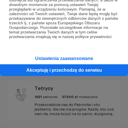
usunięcia lub ograniczenia przetwarzania danych, a także w
dowolnym momencie za pomocą ustawień Twojej
Wesprzyj działalność Autora
Tramadolihydrochlor
już
przeglądarki w urządzeniu końcowym. Pamiętaj, że w
zależności od Twoich ustawień, Twoje dane będą mogły być
teraz!
przekazywane do zewnętrznych odbiorców danych z państw
trzecich tj. z państw spoza Europejskiego Obszaru
Gospodarczego. Pozostałe szczegółowe informacje na
temat przetwarzania Twoich danych w tym celów
Zostań Patronem
przetwarzania znajdują się w naszej polityce prywatności.
Ustawienia zaawansowane
Promowani autorzy
Akceptuję i przechodzę do serwisu
Tetrycy
1821
patronów
37200
zł
miesięcznie
Przekonaliście nas do Patronite i oto
jesteśmy. Ale nie ma progów. Każdy, kto coś
nam da, może liczyć na to samo: dozgonną
wdzięczność i miejsce na przewijanym pasku
sponsorskim w piątkowych odcinkach.
Zmienimy to, jeśli uznacie, że mamy zmienić.