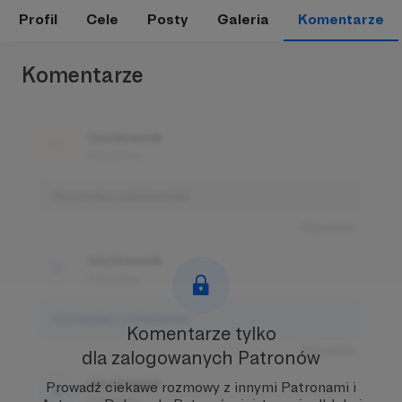
Profil
Cele
Posty
Galeria
Komentarze
Komentarze
Użytkownik
3 dni temu
Komentarz użytkownika
Odpowiedz
Użytkownik
3 dni temu
Komentarz użytkownika
Komentarze tylko
Odpowiedz
dla zalogowanych Patronów
Użytkownik
Prowadź ciekawe rozmowy z innymi Patronami i
3 dni temu