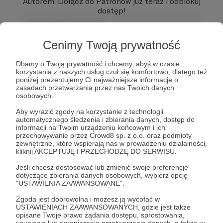
Autorem.
Dołącz do Patronów już teraz i odblokuj
dostęp!
Komentarz użytkownika
Zostań Patronem
Odpowiedz
Cenimy Twoją prywatność
Użytkownik
Dbamy o Twoją prywatność i chcemy, abyś w czasie
3 dni temu
korzystania z naszych usług czuł się komfortowo, dlatego też
poniżej prezentujemy Ci najważniejsze informacje o
zasadach przetwarzania przez nas Twoich danych
Komentarz użytkownika
osobowych.
Odpowiedz
Aby wyrazić zgody na korzystanie z technologii
automatycznego śledzenia i zbierania danych, dostęp do
informacji na Twoim urządzeniu końcowym i ich
przechowywanie przez Crowd8 sp. z o.o. oraz podmioty
zewnętrzne, które wspierają nas w prowadzeniu działalności,
kliknij AKCEPTUJĘ I PRZECHODZĘ DO SERWISU.
Jeśli chcesz dostosować lub zmienić swoje preferencje
dotyczące zbierania danych osobowych, wybierz opcję
"USTAWIENIA ZAAWANSOWANE".
Zgoda jest dobrowolna i możesz ją wycofać w
USTAWIENIACH ZAAWANSOWANYCH, gdzie jest także
Dołącz do grona Patronów!
opisane Twoje prawo żądania dostępu, sprostowania,