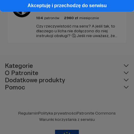
Kwantowo.pl – blog Adama
Akceptuję i przechodzę do serwisu
Adamczyka
104
patronów
2960
zł
miesięcznie
Czy rzeczywistość ma sens? A jeśli tak, to
dlaczego u licha nie dołączono do niej
instrukcji obsługi? 🤔 Jeśli nie uważasz, że
ciekawość to pierwszy stopień do piekła (albo
masz to gdzieś), istnieje szansa, że się
polubimy. 🚀
Kategorie
O Patronite
Dodatkowe produkty
Pomoc
Regulamin
Polityka prywatności
Patronite Commons
Warunki korzystania z serwisu