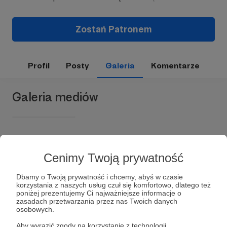
Zostań Patronem
Profil
Posty
Galeria
Komentarze
Galeria mediów
Cenimy Twoją prywatność
Dbamy o Twoją prywatność i chcemy, abyś w czasie
korzystania z naszych usług czuł się komfortowo, dlatego też
poniżej prezentujemy Ci najważniejsze informacje o
Dołącz do grona Patronów!
zasadach przetwarzania przez nas Twoich danych
osobowych.
Aby wyrazić zgody na korzystanie z technologii
Wesprzyj działalność Autora
Urbex Germania
już