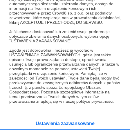
automatycznego śledzenia i zbierania danych, dostęp do
teraz!
informacji na Twoim urządzeniu końcowym i ich
przechowywanie przez Crowd8 sp. z o.o. oraz podmioty
zewnętrzne, które wspierają nas w prowadzeniu działalności,
kliknij AKCEPTUJĘ I PRZECHODZĘ DO SERWISU.
Zostań Patronem
Jeśli chcesz dostosować lub zmienić swoje preferencje
dotyczące zbierania danych osobowych, wybierz opcję
"USTAWIENIA ZAAWANSOWANE".
Zgoda jest dobrowolna i możesz ją wycofać w
Promowani autorzy
USTAWIENIACH ZAAWANSOWANYCH, gdzie jest także
opisane Twoje prawo żądania dostępu, sprostowania,
usunięcia lub ograniczenia przetwarzania danych, a także w
dowolnym momencie za pomocą ustawień Twojej
przeglądarki w urządzeniu końcowym. Pamiętaj, że w
zależności od Twoich ustawień, Twoje dane będą mogły być
Paryżewo
przekazywane do zewnętrznych odbiorców danych z państw
trzecich tj. z państw spoza Europejskiego Obszaru
127
patronów
4040
zł
miesięcznie
Gospodarczego. Pozostałe szczegółowe informacje na
temat przetwarzania Twoich danych w tym celów
PARYŻEWO to jednoosobowy projekt
przetwarzania znajdują się w naszej polityce prywatności.
prowadzony przez Gabrielę Lisowską. Piszę
teksty o tematyce historyczno-kulturalnej i
społecznej, tworzę dwa podcasty –
PARYŻEWO i TW: LISOWSKA oraz regularnie
publikuję treści na Instagramie.
Ustawienia zaawansowane