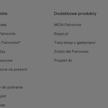
nite
Dodatkowe produkty
iała
MCN Patronite
Patronite
Suppi.pl
 Patronite?
Twój sklep z gadżetami
dzy
Zniżki dla Patronów
Twórców
Projekt AI
rcie na prezent
y do pobrania
spół
nas