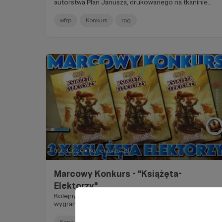
autorstwa Plan Janusza, drukowanego na tkaninie
przez Rare Printed Gear!
wfrp
Konkurs
rpg
05.03.2024
Komentarze: 26
●
Marcowy Konkurs - "Książęta-
Elektorzy"
Kolejny konkurs dla patronów, tym razem do
wygrania trzy kopie gry karcianej Książęta-Elektorzy!
Konkurs
rpg
warhammer
+1