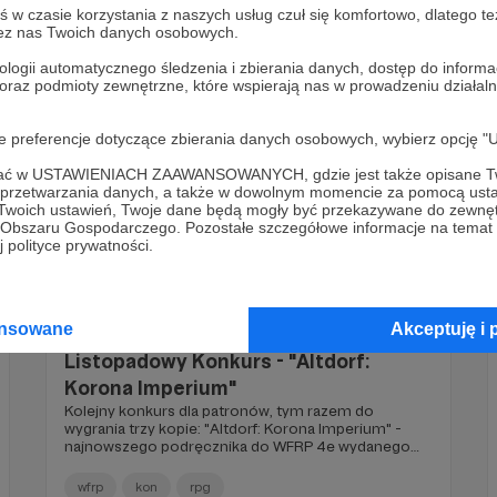
Printed Gear!
w czasie korzystania z naszych usług czuł się komfortowo, dlatego te
wfrp
Konkurs
rpg
zez nas Twoich danych osobowych.
ologii automatycznego śledzenia i zbierania danych, dostęp do inform
 oraz podmioty zewnętrzne, które wspierają nas w prowadzeniu dział
oje preferencje dotyczące zbierania danych osobowych, wybierz op
ofać w USTAWIENIACH ZAAWANSOWANYCH, gdzie jest także opisane Tw
a przetwarzania danych, a także w dowolnym momencie za pomocą usta
 Twoich ustawień, Twoje dane będą mogły być przekazywane do zewnę
go Obszaru Gospodarczego. Pozostałe szczegółowe informacje na temat
 polityce prywatności.
02.11.2023
Komentarze: 43
●
ansowane
Akceptuję i 
Listopadowy Konkurs - "Altdorf:
Korona Imperium"
Kolejny konkurs dla patronów, tym razem do
wygrania trzy kopie: "Altdorf: Korona Imperium" -
najnowszego podręcznika do WFRP 4e wydanego
przez Copernicus Corporation!
wfrp
kon
rpg