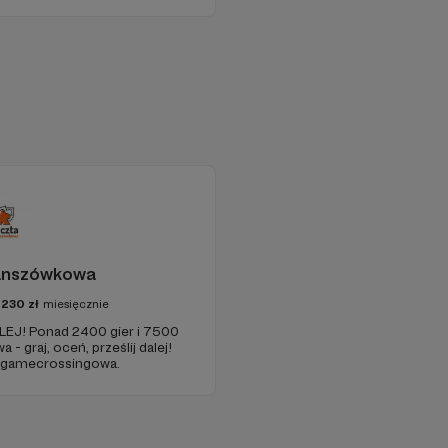
anszówkowa
7230
zł
miesięcznie
EJ! Ponad 2400 gier i 7500
- graj, oceń, prześlij dalej!
a gamecrossingowa.