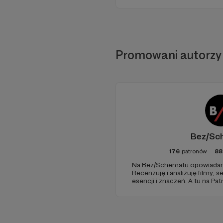
Promowani autorzy
Bez/Sc
176
patronów
88
Na Bez/Schematu opowiadam 
Recenzuję i analizuję filmy, se
esencji i znaczeń. A tu na Pa
finansuje naszą działalność (
oraz pracę utalentowanych a