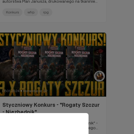
autorstwa Plan Janusza, drukowanego na tkaninie
przez Rare Printed Gear!
Konkurs
wfrp
rpg
05.01.2024
Komentarze: 32
●
Styczniowy Konkurs - "Rogaty Szczur
- Niezbędnik"
Kolejny konkurs dla patronów, tym razem do
wygrania trzy kopie: "Rogaty Szczur - Niezbędnik" -
najnowszego podręcznika do WFRP 4e wydanego
przez Copernicus Corporation!