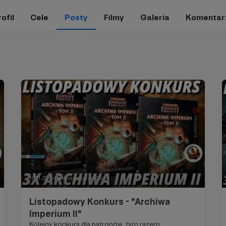
ofil
Cele
Posty
Filmy
Galeria
Komentar
18.11.2024
Komentarze: 29
●
Listopadowy Konkurs - "Archiwa
Imperium II"
Kolejny konkurs dla patronów, tym razem