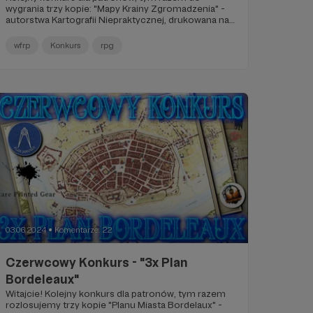
wygrania trzy kopie: "Mapy Krainy Zgromadzenia" -
autorstwa Kartografii Niepraktycznej, drukowana na
tkaninie przez Rare Printed Gear!
wfrp
Konkurs
rpg
03.06.2024
Komentarze: 22
●
Czerwcowy Konkurs - "3x Plan
Bordeleaux"
Witajcie! Kolejny konkurs dla patronów, tym razem
rozlosujemy trzy kopie "Planu Miasta Bordelaux" -