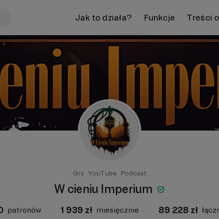
Jak to działa?
Funkcje
Treści 
Gry
YouTube
Podcast
W cieniu Imperium
0
1 939
zł
89 228
zł
patronów
miesięcznie
łącz