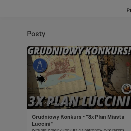
Pr
Posty
11.12.2024
Komentarze: 23
●
Grudniowy Konkurs - "3x Plan Miasta
Luccini"
Witajcie! Kolejny konkurs dla patronów, tym razem