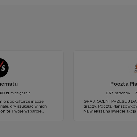
hematu
Poczta Pl
60
zł
miesięcznie
257
patronów
o popkulturze inaczej.
GRAJ, OCEŃ I PRZEŚLIJ DAL
riale, gry szukając w nich
graczy. Poczta Planszówkowa 
tronite Twoje wsparcie
Największa na świecie akcj
montaż, okładki, research)
rtystów.