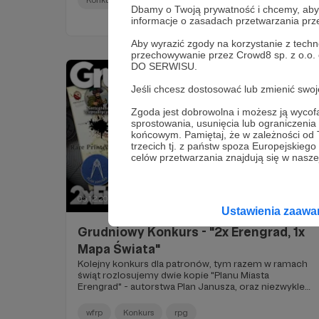
Dbamy o Twoją prywatność i chcemy, abyś 
informacje o zasadach przetwarzania pr
Aby wyrazić zgody na korzystanie z techn
przechowywanie przez Crowd8 sp. z o.o.
DO SERWISU.
Jeśli chcesz dostosować lub zmienić sw
Zgoda jest dobrowolna i możesz ją wyc
sprostowania, usunięcia lub ograniczeni
końcowym. Pamiętaj, że w zależności od
trzecich tj. z państw spoza Europejskie
celów przetwarzania znajdują się w naszej
05.12.2023
Komentarze: 39
●
Ustawienia zaaw
Grudniowy Konkurs - "2x Erengrad, 1x
Mapa Świata"
Kolejny konkurs dla patronów, tym razem w ramach
świąt rozlosujemy dwie kopie "Planu Miasta
Erengrad" - autorstwa Plan Janusza, oraz niezwykle
rzadką "Nową & Prawdziwą Mapę Naszego Świata" -
autorstwa Kartografii Niepraktycznej.
wfrp
Konkurs
rpg