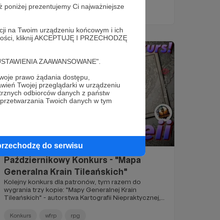
ż poniżej prezentujemy Ci najważniejsze
rpg
Konkurs
wfrp
acji na Twoim urządzeniu końcowym i ich
alności, kliknij AKCEPTUJĘ I PRZECHODZĘ
cję "USTAWIENIA ZAAWANSOWANE".
oje prawo żądania dostępu,
wień Twojej przeglądarki w urządzeniu
trznych odbiorców danych z państw
 przetwarzania Twoich danych w tym
02.10.2023
Komentarze: 33
●
przechodzę do serwisu
Październikowy Konkurs - "Mapa
Generalna Krain Tileańskich"
Kolejny konkurs dla patronów, tym razem do
wygrania trzy kopie: "Mapy Generalnej Krain
Tileańskich" - autorstwa Kartografii Niepraktycznej,
drukowana na tkaninie przez Rare Printed Gear!
Konkurs
wfrp
rpg