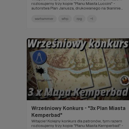
rozlosujemy trzy kopie "Planu Miasta Luccini" -
autorstwa Plan Janusza, drukowanego na tkaninie
przez Rare Printed Gear!
warhammer
wfrp
rpg
+1
19.09.2024
Komentarze: 30
●
Wrześniowy Konkurs - "3x Plan Miasta
Kemperbad"
Witajcie! Kolejny konkurs dla patronów, tym razem
rozlosujemy trzy kopie "Planu Miasta Kemperbad" -