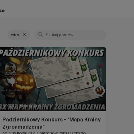
ze
wfrp
11.10.2024
Komentarze: 25
●
Padziernikowy Konkurs - "Mapa Krainy
Zgroamadzenia"
Kolejny konkurs dla patronów, tym razem do