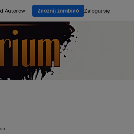
od Autorów
Zacznij zarabiać
Zaloguj się
nie