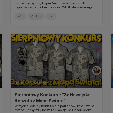
rozlosujemy trzy kopie "Archiwa Imperium II"-
najnowszego podręcznika do WFRP 4e wydanego
przez Copernicus Corporation!
wfrp
Konkurs
rpg
05.08.2024
Komentarze: 21
●
Sierpniowy Konkurs - "3x Hawajska
Koszula z Mapą Świata"
Witajcie! Kolejny konkurs dla patronów, tym razem
rozlosujemy trzy Koszule Hawajskie z nadrukiem