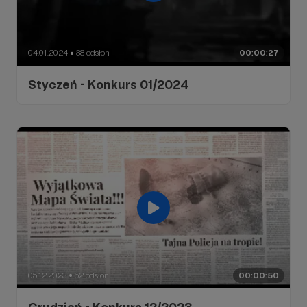
04.01.2024
38 odsłon
00:00:27
●
Styczeń - Konkurs 01/2024
05.12.2023
52 odsłon
00:00:50
●