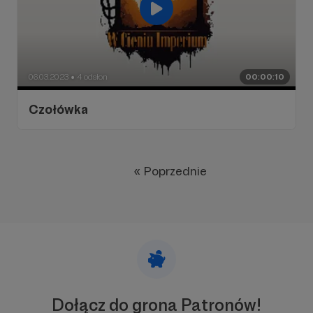
06.03.2023
4 odsłon
00:00:10
●
Czołówka
« Poprzednie
Dołącz do grona Patronów!