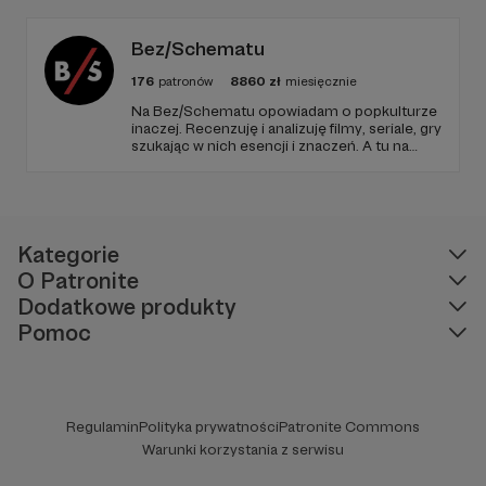
1997 roku! Dziękujemy!
Bez/Schematu
176
patronów
8860
zł
miesięcznie
Na Bez/Schematu opowiadam o popkulturze
inaczej. Recenzuję i analizuję filmy, seriale, gry
szukając w nich esencji i znaczeń. A tu na
Patronite Twoje wsparcie finansuje naszą
działalność (montaż, okładki, research) oraz
pracę utalentowanych artystów.
Kategorie
O Patronite
Dodatkowe produkty
Pomoc
Regulamin
Polityka prywatności
Patronite Commons
Warunki korzystania z serwisu