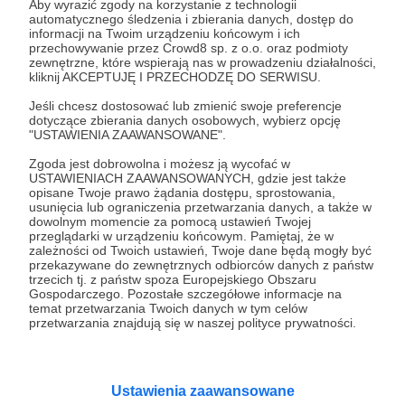
Aby wyrazić zgody na korzystanie z technologii
automatycznego śledzenia i zbierania danych, dostęp do
informacji na Twoim urządzeniu końcowym i ich
przechowywanie przez Crowd8 sp. z o.o. oraz podmioty
zewnętrzne, które wspierają nas w prowadzeniu działalności,
kliknij AKCEPTUJĘ I PRZECHODZĘ DO SERWISU.
Jeśli chcesz dostosować lub zmienić swoje preferencje
dotyczące zbierania danych osobowych, wybierz opcję
"USTAWIENIA ZAAWANSOWANE".
04.11.2023
0 odsłon
00:00:34
●
Zgoda jest dobrowolna i możesz ją wycofać w
USTAWIENIACH ZAAWANSOWANYCH, gdzie jest także
Myrmidia Travel - Konkurs 10/2023
opisane Twoje prawo żądania dostępu, sprostowania,
usunięcia lub ograniczenia przetwarzania danych, a także w
dowolnym momencie za pomocą ustawień Twojej
przeglądarki w urządzeniu końcowym. Pamiętaj, że w
zależności od Twoich ustawień, Twoje dane będą mogły być
przekazywane do zewnętrznych odbiorców danych z państw
trzecich tj. z państw spoza Europejskiego Obszaru
Gospodarczego. Pozostałe szczegółowe informacje na
temat przetwarzania Twoich danych w tym celów
przetwarzania znajdują się w naszej polityce prywatności.
Ustawienia zaawansowane