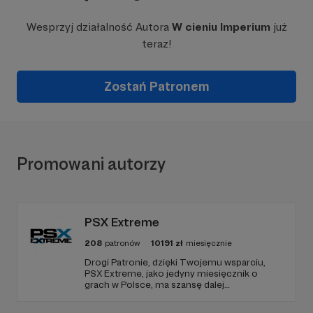
Wesprzyj działalność Autora
W cieniu Imperium
już
teraz!
Zostań Patronem
Promowani autorzy
PSX Extreme
208
patronów
10191
zł
miesięcznie
Drogi Patronie, dzięki Twojemu wsparciu,
PSX Extreme, jako jedyny miesięcznik o
grach w Polsce, ma szansę dalej
funkcjonować i dostarczać niezmiennie
rzetelnych i wartościowych treści. I tak już od