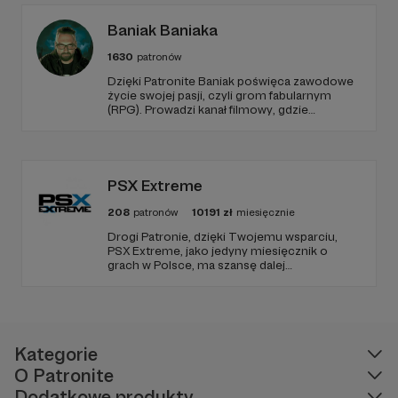
Baniak Baniaka
1630
patronów
Dzięki Patronite Baniak poświęca zawodowe
życie swojej pasji, czyli grom fabularnym
(RPG). Prowadzi kanał filmowy, gdzie
prezentuje nagrania z własnych sesji,
oglądanych przez tysiące Widzów. Wspiera
także początkujących Mistrzów Gry
poradnikami i prelekcjami.
PSX Extreme
208
patronów
10191
zł
miesięcznie
Drogi Patronie, dzięki Twojemu wsparciu,
PSX Extreme, jako jedyny miesięcznik o
grach w Polsce, ma szansę dalej
funkcjonować i dostarczać niezmiennie
rzetelnych i wartościowych treści. I tak już od
1997 roku! Dziękujemy!
Kategorie
O Patronite
Dodatkowe produkty