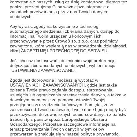
korzystania z naszych usług czuł się komfortowo, dlatego też
poniżej prezentujemy Ci najważniejsze informacje o
#TeamUszanowanko
wiedxma
streamer
+3
zasadach przetwarzania przez nas Twoich danych
osobowych.
Aby wyrazić zgody na korzystanie z technologii
automatycznego śledzenia i zbierania danych, dostęp do
informacji na Twoim urządzeniu końcowym i ich
przechowywanie przez Crowd8 sp. z o.o. oraz podmioty
zewnętrzne, które wspierają nas w prowadzeniu działalności,
kliknij AKCEPTUJĘ I PRZECHODZĘ DO SERWISU.
Jeśli chcesz dostosować lub zmienić swoje preferencje
dotyczące zbierania danych osobowych, wybierz opcję
"USTAWIENIA ZAAWANSOWANE".
Zgoda jest dobrowolna i możesz ją wycofać w
USTAWIENIACH ZAAWANSOWANYCH, gdzie jest także
opisane Twoje prawo żądania dostępu, sprostowania,
usunięcia lub ograniczenia przetwarzania danych, a także w
02.03.2022
Komentarze: 4
●
dowolnym momencie za pomocą ustawień Twojej
przeglądarki w urządzeniu końcowym. Pamiętaj, że w
zależności od Twoich ustawień, Twoje dane będą mogły być
DZIĘKUJĘ!
przekazywane do zewnętrznych odbiorców danych z państw
💜💜💜BARDZO BARDZO DZIĘKUJĘ!💜💜💜
trzecich tj. z państw spoza Europejskiego Obszaru
Gospodarczego. Pozostałe szczegółowe informacje na
patroni
progress
podsumowanie
+4
temat przetwarzania Twoich danych w tym celów
przetwarzania znajdują się w naszej polityce prywatności.