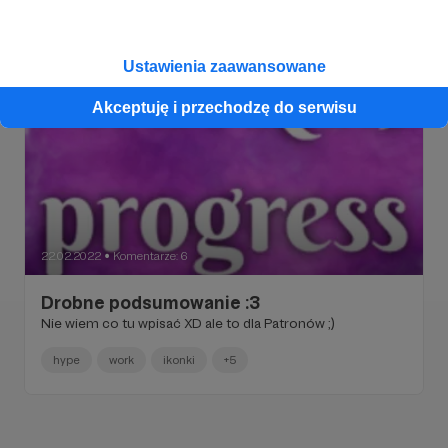
Ustawienia zaawansowane
Akceptuję i przechodzę do serwisu
22.02.2022
Komentarze: 6
●
Drobne podsumowanie :3
Nie wiem co tu wpisać XD ale to dla Patronów ;)
hype
work
ikonki
+5