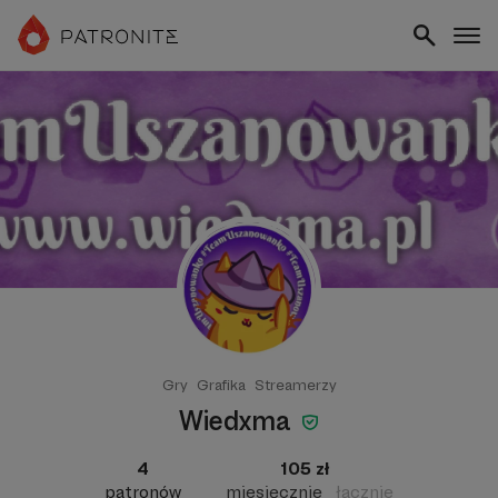
Gry
Grafika
Streamerzy
Wiedxma
4
105 zł
patronów
miesięcznie
łącznie