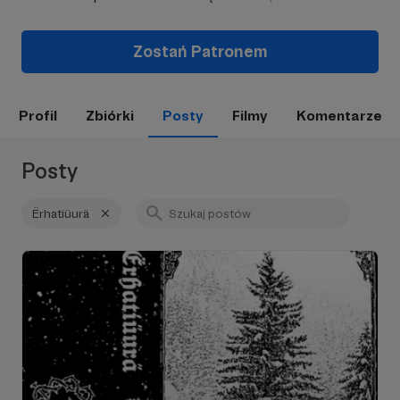
Zostań Patronem
Profil
Zbiórki
Posty
Filmy
Komentarze
Posty
Ërhatiüurä