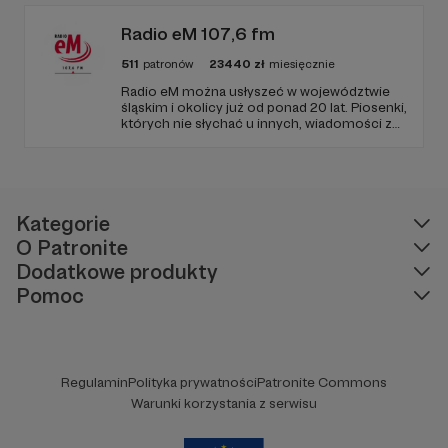
od Twojego wsparcia!
Radio eM 107,6 fm
511
patronów
23440
zł
miesięcznie
Radio eM można usłyszeć w województwie
śląskim i okolicy już od ponad 20 lat. Piosenki,
których nie słychać u innych, wiadomości z
regionu, wartościowe treści, no i dobry
humor. To wszystko znajdziecie u nas.
Jesteście z nami każdego dnia, a teraz
zachęcamy - zostańcie naszymi Patronami!
Kategorie
O Patronite
Dodatkowe produkty
Pomoc
Regulamin
Polityka prywatności
Patronite Commons
Warunki korzystania z serwisu