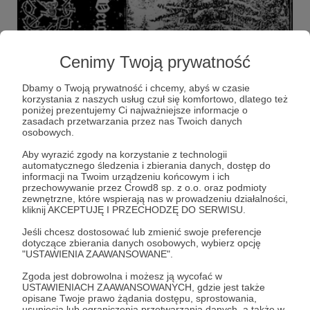
27.01.2026
Brak komentarzy
●
Cenimy Twoją prywatność
ËRHATIÜURÄ - Vergletscherung
Ërhatiüurä to jednoosobowy francuski projekt balansujący
Dbamy o Twoją prywatność i chcemy, abyś w czasie
między surowym black metalem a dark ambientem. Jego
korzystania z naszych usług czuł się komfortowo, dlatego też
geneza pozostaje nieznana – pierwszym śladem istnienia
poniżej prezentujemy Ci najważniejsze informacje o
było demo z 2025 roku, a w styczniu 2026 światło dzienne
zasadach przetwarzania przez nas Twoich danych
ujrzała EP-ka, będąca przedmiotem niniejszej recenzji. Za
Ërhatiüurä
Black Metal
Dark Ambient
+4
osobowych.
wszystkie aspekty projektu odpowiada Wandering Shade,
realizując w pełni autorską, hermetyczną wizję. Określenie
Aby wyrazić zgody na korzystanie z technologii
„surowy” nie jest tu na wyrost – brzmienie ociera się o
automatycznego śledzenia i zbierania danych, dostęp do
kakofonię i świadomie odrzuca dobrej jakości produkcję,
informacji na Twoim urządzeniu końcowym i ich
co może odstraszyć słuchaczy ceniących klarowność i
przechowywanie przez Crowd8 sp. z o.o. oraz podmioty
komfort odsłuchu.
zewnętrzne, które wspierają nas w prowadzeniu działalności,
kliknij AKCEPTUJĘ I PRZECHODZĘ DO SERWISU.
Jeśli chcesz dostosować lub zmienić swoje preferencje
dotyczące zbierania danych osobowych, wybierz opcję
"USTAWIENIA ZAAWANSOWANE".
Zgoda jest dobrowolna i możesz ją wycofać w
USTAWIENIACH ZAAWANSOWANYCH, gdzie jest także
opisane Twoje prawo żądania dostępu, sprostowania,
usunięcia lub ograniczenia przetwarzania danych, a także w