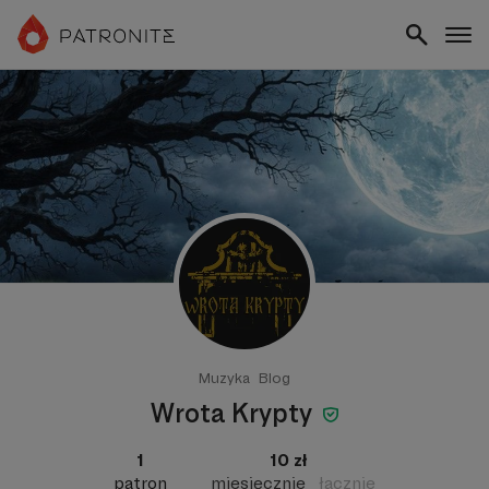
Muzyka
Blog
Wrota Krypty
1
10 zł
patron
miesięcznie
łącznie