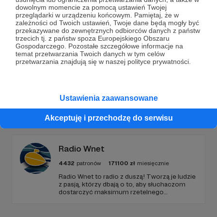
Dołącz do grona Patronów!
dowolnym momencie za pomocą ustawień Twojej
przeglądarki w urządzeniu końcowym. Pamiętaj, że w
zależności od Twoich ustawień, Twoje dane będą mogły być
Wesprzyj działalność Autora
Wrota Krypty
już teraz!
przekazywane do zewnętrznych odbiorców danych z państw
trzecich tj. z państw spoza Europejskiego Obszaru
Gospodarczego. Pozostałe szczegółowe informacje na
Zostań Patronem
temat przetwarzania Twoich danych w tym celów
przetwarzania znajdują się w naszej polityce prywatności.
Ustawienia zaawansowane
Promowani autorzy
Akceptuję i przechodzę do serwisu
Radio Wnet
4432
patronów
171100
zł
miesięcznie
Radio Wnet to radio z duszą! Tworzą je ludzie
z pasją, którzy dbają o to, aby słuchaczom
dostarczyć maksimum rzetelnego
dziennikarstwa. A mogą to robić, ponieważ
Radio Wnet jest w pełni niezależne i… wolne!
Zachowanie tej właśnie wolności zależy dziś