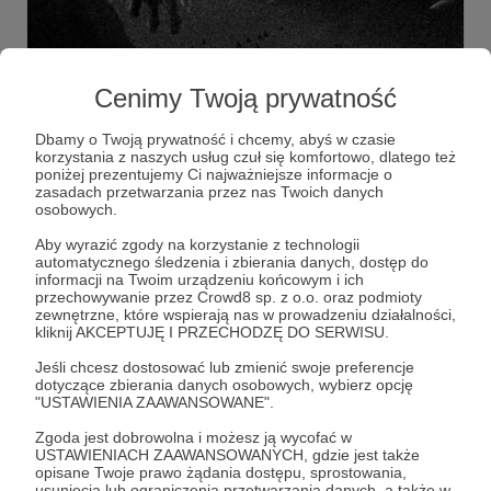
01.02.2026
Brak komentarzy
●
Cenimy Twoją prywatność
AKOLYTH - Ecstatic Kingdom
Akolyth to jednoosobowy projekt black metalowy
Dbamy o Twoją prywatność i chcemy, abyś w czasie
prowadzony przez muzyka działającego pod
korzystania z naszych usług czuł się komfortowo, dlatego też
pseudonimem Sphere. Od początku funkcjonuje jako
poniżej prezentujemy Ci najważniejsze informacje o
przedsięwzięcie w pełni autonomiczne i celowo
zasadach przetwarzania przez nas Twoich danych
enigmatyczne, skupione na spójnej wizji artystycznej
Akolyth
Black Metal
Amor fati Productions
+2
osobowych.
zamiast rozbudowanej otoczki informacyjnej. Projekt
zadebiutował pełnometrażowym albumem w 2020 roku,
Aby wyrazić zgody na korzystanie z technologii
zaznaczając swoją obecność w undergroundzie. Pięć lat
automatycznego śledzenia i zbierania danych, dostęp do
później ukazał się drugi album, potwierdzający ciągłość
informacji na Twoim urządzeniu końcowym i ich
działalności i konsekwencję obranej drogi. Akolyth
przechowywanie przez Crowd8 sp. z o.o. oraz podmioty
pozostaje projektem zamkniętym, tworzonym w całości
zewnętrzne, które wspierają nas w prowadzeniu działalności,
przez jedną osobę, bez kompromisów i z jasno
kliknij AKCEPTUJĘ I PRZECHODZĘ DO SERWISU.
określonym kierunkiem.
Jeśli chcesz dostosować lub zmienić swoje preferencje
dotyczące zbierania danych osobowych, wybierz opcję
"USTAWIENIA ZAAWANSOWANE".
Zgoda jest dobrowolna i możesz ją wycofać w
USTAWIENIACH ZAAWANSOWANYCH, gdzie jest także
opisane Twoje prawo żądania dostępu, sprostowania,
usunięcia lub ograniczenia przetwarzania danych, a także w