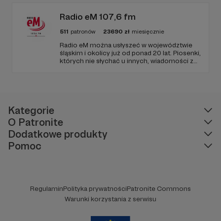
publicznym, walczy z plemiennością i
bańkami informacyjnymi.
Radio eM 107,6 fm
511
patronów
23690
zł
miesięcznie
Radio eM można usłyszeć w województwie
śląskim i okolicy już od ponad 20 lat. Piosenki,
których nie słychać u innych, wiadomości z
regionu, wartościowe treści, no i dobry
humor. To wszystko znajdziecie u nas.
Jesteście z nami każdego dnia, a teraz
zachęcamy - zostańcie naszymi Patronami!
Kategorie
O Patronite
Dodatkowe produkty
Pomoc
Regulamin
Polityka prywatności
Patronite Commons
Warunki korzystania z serwisu