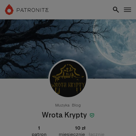
Muzyka
Blog
Wrota Krypty
1
10 zł
patron
miesięcznie
łącznie