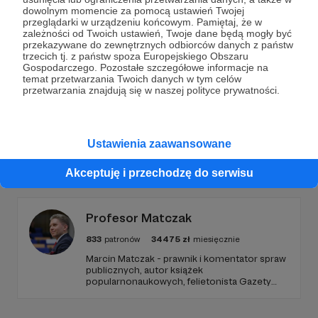
Dołącz do grona Patronów!
dowolnym momencie za pomocą ustawień Twojej
przeglądarki w urządzeniu końcowym. Pamiętaj, że w
zależności od Twoich ustawień, Twoje dane będą mogły być
Wesprzyj działalność Autora
Wrota Krypty
już teraz!
przekazywane do zewnętrznych odbiorców danych z państw
trzecich tj. z państw spoza Europejskiego Obszaru
Gospodarczego. Pozostałe szczegółowe informacje na
Zostań Patronem
temat przetwarzania Twoich danych w tym celów
przetwarzania znajdują się w naszej polityce prywatności.
Ustawienia zaawansowane
Promowani autorzy
Akceptuję i przechodzę do serwisu
Profesor Matczak
833
patronów
34475
zł
miesięcznie
Marcin Matczak - prawnik i komentator spraw
publicznych, autor książek
popularnonaukowych, felietonista Gazety
Wyborczej, autor podkastów i filmów
edukacyjnych. Mówi jasno o prawie, filozofii i
języku. Promuje umiarkowanie w życiu