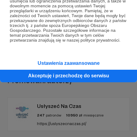
usunięcia lub ograniczenia przetwarzania danych, a także w
Dołącz do grona Patronów!
dowolnym momencie za pomocą ustawień Twojej
przeglądarki w urządzeniu końcowym. Pamiętaj, że w
zależności od Twoich ustawień, Twoje dane będą mogły być
Wesprzyj działalność Autora
TORUŃSKA FUNDACJA
przekazywane do zewnętrznych odbiorców danych z państw
trzecich tj. z państw spoza Europejskiego Obszaru
ROZWOJU "WSZYSTKO JEST MOŻLIWE"
już teraz!
Gospodarczego. Pozostałe szczegółowe informacje na
temat przetwarzania Twoich danych w tym celów
przetwarzania znajdują się w naszej polityce prywatności.
Zostań Patronem
Ustawienia zaawansowane
Akceptuję i przechodzę do serwisu
Promowani autorzy
Usłyszeć Na Czas
247
patronów
10950
zł
miesięcznie
https://uslyszecnaczas.pl/