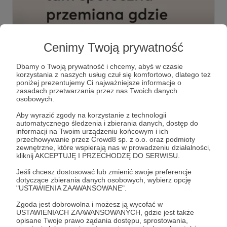
26.05.2025
Brak komentarzy
●
Cenimy Twoją prywatność
Zobaczcie materiał o naszych projektach.
Dbamy o Twoją prywatność i chcemy, abyś w czasie
korzystania z naszych usług czuł się komfortowo, dlatego też
Zapraszamy: https://youtu.be/6z51knoYbpE?
poniżej prezentujemy Ci najważniejsze informacje o
si=30F9C5NR_FQE38fK
zasadach przetwarzania przez nas Twoich danych
osobowych.
#klubdladzieci
#klubseniora
#terapia
+6
Aby wyrazić zgody na korzystanie z technologii
automatycznego śledzenia i zbierania danych, dostęp do
informacji na Twoim urządzeniu końcowym i ich
przechowywanie przez Crowd8 sp. z o.o. oraz podmioty
zewnętrzne, które wspierają nas w prowadzeniu działalności,
kliknij AKCEPTUJĘ I PRZECHODZĘ DO SERWISU.
Jeśli chcesz dostosować lub zmienić swoje preferencje
dotyczące zbierania danych osobowych, wybierz opcję
"USTAWIENIA ZAAWANSOWANE".
Zgoda jest dobrowolna i możesz ją wycofać w
USTAWIENIACH ZAAWANSOWANYCH, gdzie jest także
opisane Twoje prawo żądania dostępu, sprostowania,