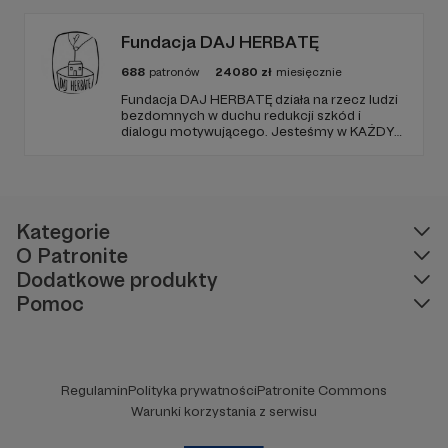
Fundacja DAJ HERBATĘ
688
patronów
24080
zł
miesięcznie
Fundacja DAJ HERBATĘ działa na rzecz ludzi
bezdomnych w duchu redukcji szkód i
dialogu motywującego. Jesteśmy w KAŻDY
poniedziałek od 19:00 na Dworcu Centralnym
(parking od E. Plater/róg z Jerozolimskimi ).
Kategorie
O Patronite
Dodatkowe produkty
Pomoc
Regulamin
Polityka prywatności
Patronite Commons
Warunki korzystania z serwisu