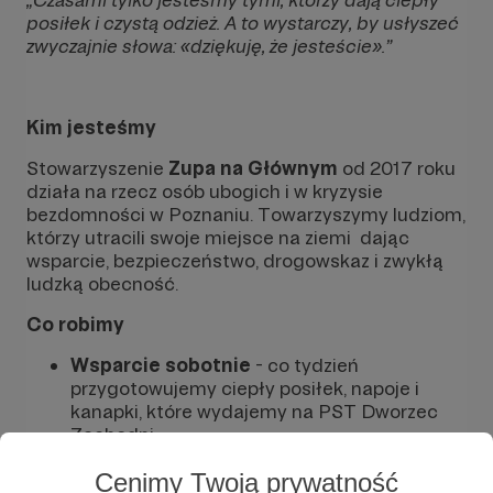
posiłek i czystą odzież. A to wystarczy, by usłyszeć
zwyczajnie słowa: «dziękuję, że jesteście».”
Kim jesteśmy
Stowarzyszenie
Zupa na Głównym
od 2017 roku
działa na rzecz osób ubogich i w kryzysie
bezdomności w Poznaniu. Towarzyszymy ludziom,
którzy utracili swoje miejsce na ziemi dając
wsparcie, bezpieczeństwo, drogowskaz i zwykłą
ludzką obecność.
Co robimy
Wsparcie sobotnie
- co tydzień
przygotowujemy ciepły posiłek, napoje i
kanapki, które wydajemy na PST Dworzec
Zachodni.
Pomoc medyczna
- udzielamy
Cenimy Twoją prywatność
interwencyjnej pomocy podczas wydawania