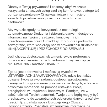
posiłków i w naszej siedzibie.
Dbamy o Twoją prywatność i chcemy, abyś w czasie
Mieszkania
- w czterech zupowych
Rozwiń opis
korzystania z naszych usług czuł się komfortowo, dlatego też
mieszkaniach 25 osób odbudowuje swoje
poniżej prezentujemy Ci najważniejsze informacje o
życie z naszym wsparciem.
zasadach przetwarzania przez nas Twoich danych
Wsparcie specjalistyczne
- psycholog,
osobowych.
lekarz psychiatra, prawnik, terapeuta
Cele
Aby wyrazić zgody na korzystanie z technologii
uzależnień, edukator finansowy pomagają w
automatycznego śledzenia i zbierania danych, dostęp do
wychodzeniu z kryzysu.
informacji na Twoim urządzeniu końcowym i ich
przechowywanie przez Crowd8 sp. z o.o. oraz podmioty
Magazyn odzieży
- zapewniamy czyste i
zewnętrzne, które wspierają nas w prowadzeniu działalności,
Zmiana zaczyna się od
zadbane ubrania „ z drugiej ręki” dla osób w
kliknij AKCEPTUJĘ I PRZECHODZĘ DO SERWISU.
mieszkania.
potrzebie.
Jeśli chcesz dostosować lub zmienić swoje preferencje
Świetlica dla Pań
- bezpieczne miejsce,
3 500 zł
1 270 zł
dotyczące zbierania danych osobowych, wybierz opcję
gdzie kobiety mogą zadbać o higienę,
"USTAWIENIA ZAAWANSOWANE".
miesięcznie
brakuje
wyprać rzeczy, zjeść śniadanie, skorzystać z
Zgoda jest dobrowolna i możesz ją wycofać w
telefonu.
63%
USTAWIENIACH ZAAWANSOWANYCH, gdzie jest także
opisane Twoje prawo żądania dostępu, sprostowania,
Dlaczego to ma znaczenie
Z ulicy trudno jest chodzić do pracy.
usunięcia lub ograniczenia przetwarzania danych, a także w
Trudno zacząć zmianę, kiedy Twoim
dowolnym momencie za pomocą ustawień Twojej
Bezdomność to brak własnego, bezpiecznego
przeglądarki w urządzeniu końcowym. Pamiętaj, że w
„domem” jest ławka w parku,
miejsca. My odpowiadamy na ten brak - ciepłem,
zależności od Twoich ustawień, Twoje dane będą mogły być
pustostan albo klatka schodowa.
przekazywane do zewnętrznych odbiorców danych z państw
Żeby ruszyć z miejsca, trzeba mieć
wsparciem, obecnością, możliwością rozpoczęcia
trzecich tj. z państw spoza Europejskiego Obszaru
pokój, w którym można zamknąć
od nowa.
Gospodarczego. Pozostałe szczegółowe informacje na