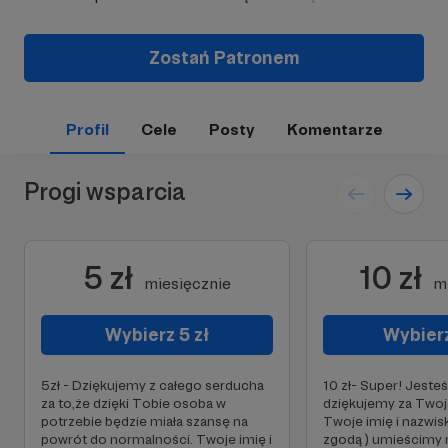
Zostań Patronem
Profil
Cele
Posty
Komentarze
Progi wsparcia
5 zł
10 zł
miesięcznie
m
Wybierz 5 zł
Wybierz
5zł - Dziękujemy z całego serducha
10 zł- Super! Jeste
za to,że dzięki Tobie osoba w
dziękujemy za Twoj
potrzebie będzie miała szansę na
Twoje imię i nazwis
powrót do normalności. Twoje imię i
zgodą ) umieścimy n