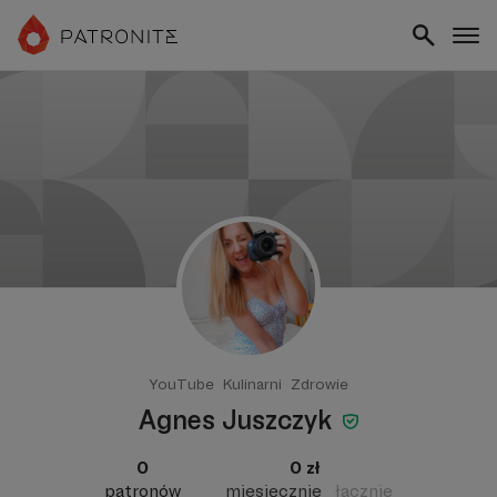
YouTube
Kulinarni
Zdrowie
Agnes Juszczyk
0
0 zł
patronów
miesięcznie
łącznie