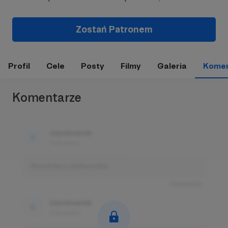
Zostań Patronem
Profil
Cele
Posty
Filmy
Galeria
Komen
Komentarze
Użytkownik
3 dni temu
Komentarz użytkownika
Odpowiedz
Użytkownik
3 dni temu