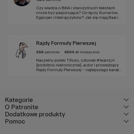
Czy wiedza o Biblii i starożytnych tekstach
może być pasjonująca? Co łączy Sumerów,
Egipcjan i Hebrajczyków? Jak się mają Baal i
Amon-Ra do JAHWE?
Rajdy Formuły Pierwszej
258
patronów
5500
zł
miesięcznie
Naczelny polski Tifoso, członek #teamLH
(podobno nieironicznie), autor i prowadzący
Rajdy Formuły Pierwszej – najlepszego kanału
YouTube o F1 w Polsce (potwierdzone
niezależnymi badaniami).
Kategorie
O Patronite
Dodatkowe produkty
Pomoc