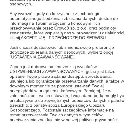
By zmienić adres mailowy, przypisany do
osobowych.
Twojego profilu, skorzystaj z tej instrukcji:
Aby wyrazić zgody na korzystanie z technologii
Jak zmienić adres mailowy przypisany do
automatycznego śledzenia i zbierania danych, dostęp do
konta?
informacji na Twoim urządzeniu końcowym i ich
przechowywanie przez Crowd8 sp. z o.o. oraz podmioty
zewnętrzne, które wspierają nas w prowadzeniu działalności,
kliknij AKCEPTUJĘ I PRZECHODZĘ DO SERWISU.
Jeśli chcesz dostosować lub zmienić swoje preferencje
dotyczące zbierania danych osobowych, wybierz opcję
"USTAWIENIA ZAAWANSOWANE".
Zobacz również
Zgoda jest dobrowolna i możesz ją wycofać w
USTAWIENIACH ZAAWANSOWANYCH, gdzie jest także
opisane Twoje prawo żądania dostępu, sprostowania,
Jak działa program poleceń?
usunięcia lub ograniczenia przetwarzania danych, a także w
dowolnym momencie za pomocą ustawień Twojej
W jaki sposób mogę napisać do Autora?
przeglądarki w urządzeniu końcowym. Pamiętaj, że w
zależności od Twoich ustawień, Twoje dane będą mogły być
przekazywane do zewnętrznych odbiorców danych z państw
Jak wyłączyć anonimowy patronat?
trzecich tj. z państw spoza Europejskiego Obszaru
Gospodarczego. Pozostałe szczegółowe informacje na
Nie mam dostępu do adresu mailowego,
temat przetwarzania Twoich danych w tym celów
który jest przypisany do konta - jak go
przetwarzania znajdują się w naszej polityce prywatności.
zmienić?