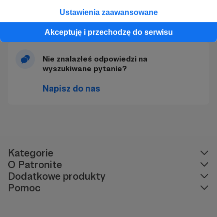
Jak połączyć swoje konto Patronite z
kontem Discord
Ustawienia zaawansowane
Akceptuję i przechodzę do serwisu
Nie znalazłeś odpowiedzi na
wyszukiwane pytanie?
Napisz do nas
Kategorie
O Patronite
Dodatkowe produkty
Pomoc