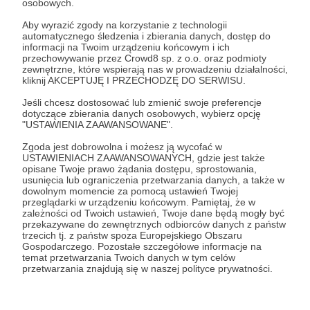
osobowych.
Aby wyrazić zgody na korzystanie z technologii
automatycznego śledzenia i zbierania danych, dostęp do
informacji na Twoim urządzeniu końcowym i ich
03.05.2026
Brak komentarzy
●
przechowywanie przez Crowd8 sp. z o.o. oraz podmioty
zewnętrzne, które wspierają nas w prowadzeniu działalności,
kliknij AKCEPTUJĘ I PRZECHODZĘ DO SERWISU.
Zasobnik RPG - Kwiecień 2026 - 44
stronicowy PDF dla Patronów
Jeśli chcesz dostosować lub zmienić swoje preferencje
dotyczące zbierania danych osobowych, wybierz opcję
"Zasobnik RPG" - to comiesięczna publikacja PDF dla
"USTAWIENIA ZAAWANSOWANE".
moich Patronów. Znajdziesz w niej ciekawostki
historyczne wraz z hakami fabularnymi, opisy lokacji,
Zgoda jest dobrowolna i możesz ją wycofać w
tabele, generatory.
USTAWIENIACH ZAAWANSOWANYCH, gdzie jest także
#RPG #MateriałyRPG
opisane Twoje prawo żądania dostępu, sprostowania,
usunięcia lub ograniczenia przetwarzania danych, a także w
dowolnym momencie za pomocą ustawień Twojej
przeglądarki w urządzeniu końcowym. Pamiętaj, że w
zależności od Twoich ustawień, Twoje dane będą mogły być
przekazywane do zewnętrznych odbiorców danych z państw
trzecich tj. z państw spoza Europejskiego Obszaru
Gospodarczego. Pozostałe szczegółowe informacje na
temat przetwarzania Twoich danych w tym celów
przetwarzania znajdują się w naszej polityce prywatności.