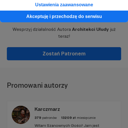
Ustawienia zaawansowane
Dołącz do grona Patronów!
Akceptuję i przechodzę do serwisu
Wesprzyj działalność Autora
Architekci Ułudy
już
teraz!
Zostań Patronem
Promowani autorzy
Karczmarz
379
patronów
13209
zł
miesięcznie
Witam Szanownych Gości! Jam jest