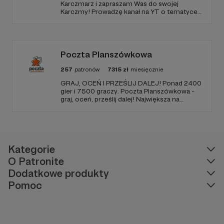
Karczmarz i zapraszam Was do swojej
Karczmy! Prowadzę kanał na YT o tematyce
RPG, na którym znajdziecie masę zapisanych
sesji oraz coraz więcej materiałów
poradnikowych dla MG i graczy. Oby nam się!
Poczta Planszówkowa
257
patronów
7315
zł
miesięcznie
GRAJ, OCEŃ I PRZEŚLIJ DALEJ! Ponad 2400
gier i 7500 graczy. Poczta Planszówkowa -
graj, oceń, prześlij dalej! Największa na
świecie akcja gamecrossingowa.
Kategorie
O Patronite
Dodatkowe produkty
Pomoc