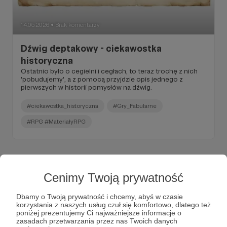
14.05.2026
Brak komentarzy
●
Dźwig deptakowy - ciekawostka
historyczna
Ostatnio było o cegielni i cegłach, to teraz trochę z nich
'pobudujemy', a z pomocą przyjdzie opis jednego z
pierwszych w historii pomysłów na dźwig.
#ciekawostka_historyczna
#Gry_Fabularne
#RPG #MateriałyRPG
Cenimy Twoją prywatność
Dbamy o Twoją prywatność i chcemy, abyś w czasie
korzystania z naszych usług czuł się komfortowo, dlatego też
poniżej prezentujemy Ci najważniejsze informacje o
zasadach przetwarzania przez nas Twoich danych