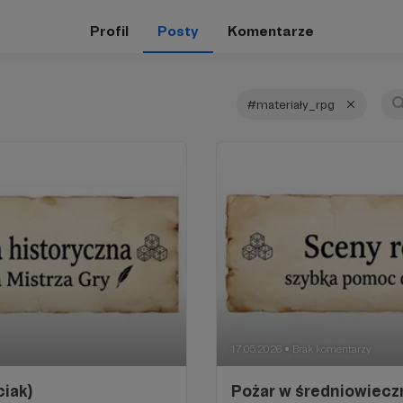
Profil
Posty
Komentarze
#materiały_rpg
17.05.2026
Brak komentarzy
●
iak)
Pożar w średniowiec