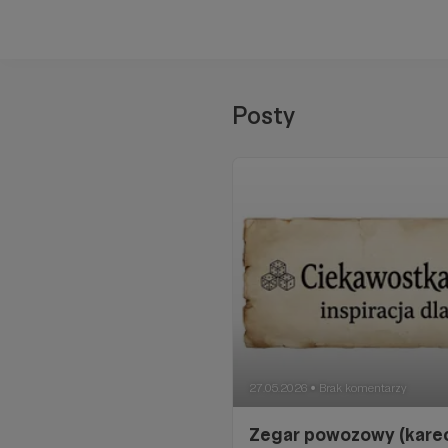
Posty
27.05.2026
Brak komentarzy
●
Zegar powozowy (karec