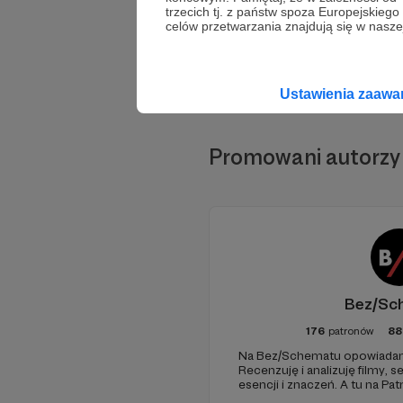
trzecich tj. z państw spoza Europejskie
celów przetwarzania znajdują się w naszej
Ustawienia zaaw
Promowani autorzy
Bez/Sc
176
patronów
88
Na Bez/Schematu opowiadam 
Recenzuję i analizuję filmy, se
esencji i znaczeń. A tu na Pa
finansuje naszą działalność (