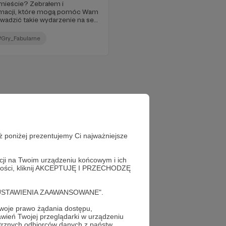
 mieście? Zebrałem i
rmacji, które mogą pomóc Wam
wadzić takie wydarzenie na sesji
#Gry_Fabularne
ż poniżej prezentujemy Ci najważniejsze
acji na Twoim urządzeniu końcowym i ich
alności, kliknij AKCEPTUJĘ I PRZECHODZĘ
cję "USTAWIENIA ZAAWANSOWANE".
oje prawo żądania dostępu,
wień Twojej przeglądarki w urządzeniu
trznych odbiorców danych z państw