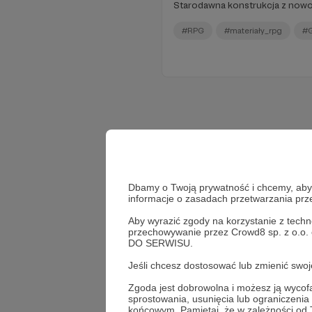
Starodawna konstrukcja z nowo
#RPG
#materiały_rpg
#G
Dbamy o Twoją prywatność i chcemy, abyś 
informacje o zasadach przetwarzania pr
Aby wyrazić zgody na korzystanie z techn
przechowywanie przez Crowd8 sp. z o.o.
DO SERWISU.
Jeśli chcesz dostosować lub zmienić sw
Zgoda jest dobrowolna i możesz ją wyc
sprostowania, usunięcia lub ograniczeni
końcowym. Pamiętaj, że w zależności od