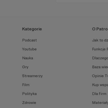
oraz pracę utalentowanych a
Kategorie
O Patro
Podcast
Jak to dz
Youtube
Funkcje 
Nauka
Dlaczego
Gry
Baza wie
Streamerzy
Opinie 
Film
Kup wspa
Polityka
Dla firm
Zdrowie
Materiał