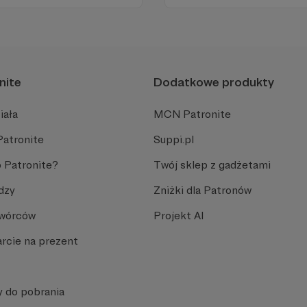
rtystów.
nite
Dodatkowe produkty
iała
MCN Patronite
Patronite
Suppi.pl
 Patronite?
Twój sklep z gadżetami
dzy
Zniżki dla Patronów
Twórców
Projekt AI
rcie na prezent
y do pobrania