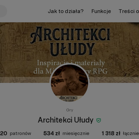
Jak to działa?
Funkcje
Treści 
Gry
Architekci Ułudy
20
534
zł
1 318
zł
patronów
miesięcznie
łącznie