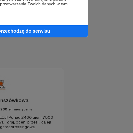
 przetwarzania Twoich danych w tym
przechodzę do serwisu
anszówkowa
7230
zł
miesięcznie
EJ! Ponad 2400 gier i 7500
- graj, oceń, prześlij dalej!
a gamecrossingowa.