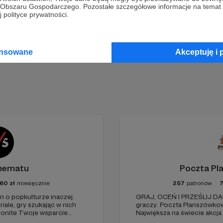
go Obszaru Gospodarczego. Pozostałe szczegółowe informacje na temat
 polityce prywatności.
Zostań Patronem
ansowane
Akceptuję i 
hematu
Poczta Pl
60
zł
miesięcznie
257
patronów
o popkulturze inaczej.
GRAJ, OCEŃ I PRZEŚLIJ DAL
riale, gry szukając w nich
graczy. Poczta Planszówkowa 
tronite Twoje wsparcie
Największa na świecie akcj
montaż, okładki, research)