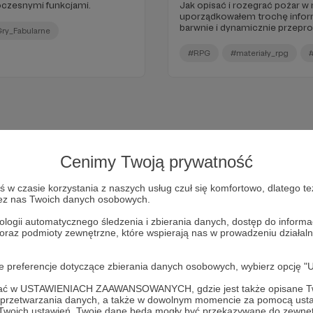
czesnymi funkcjami.
Jak opisać i rozegrać pożar w
uporządkowałem trochę info
barwnie i dynamicznie przepro
ry_Fabularne
RPG.
#RPG
#materiały_rpg
Cenimy Twoją prywatność
w czasie korzystania z naszych usług czuł się komfortowo, dlatego te
zez nas Twoich danych osobowych.
ologii automatycznego śledzenia i zbierania danych, dostęp do inform
 oraz podmioty zewnętrzne, które wspierają nas w prowadzeniu dział
Dołącz do grona Patronów!
oje preferencje dotyczące zbierania danych osobowych, wybierz op
ofać w USTAWIENIACH ZAAWANSOWANYCH, gdzie jest także opisane Tw
Wesprzyj działalność Autora
Architekci Ułudy
już teraz!
a przetwarzania danych, a także w dowolnym momencie za pomocą usta
 Twoich ustawień, Twoje dane będą mogły być przekazywane do zewnę