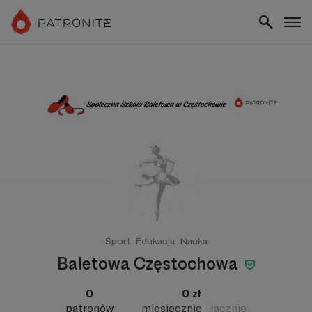
Sport
Edukacja
Nauka
Baletowa Częstochowa
0
0 zł
patronów
miesięcznie
łącznie