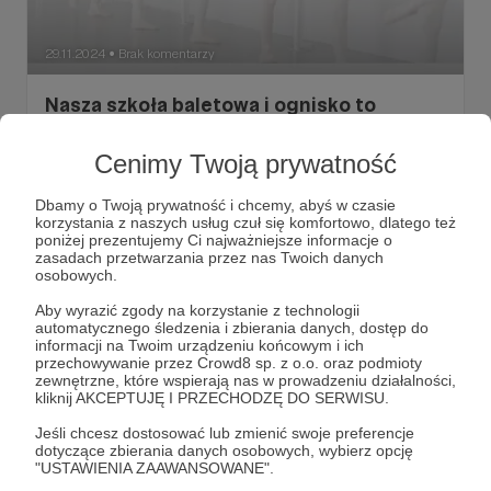
29.11.2024
Brak komentarzy
●
Nasza szkoła baletowa i ognisko to
doskonały wybór dla rodziców, którzy
pragną, aby ich dziecko rozwijało pasję do
Cenimy Twoją prywatność
baletu w środowisku całkowicie oddanym
Dbamy o Twoją prywatność i chcemy, abyś w czasie
tej sztuce
korzystania z naszych usług czuł się komfortowo, dlatego też
Nasza szkoła baletowa i ognisko to doskonały wybór dla
poniżej prezentujemy Ci najważniejsze informacje o
rodziców, którzy pragną, aby ich dziecko rozwijało pasję
zasadach przetwarzania przez nas Twoich danych
do baletu w środowisku całkowicie oddanym tej sztuce.
osobowych.
balet
baletnice
taniec
+7
Aby wyrazić zgody na korzystanie z technologii
automatycznego śledzenia i zbierania danych, dostęp do
informacji na Twoim urządzeniu końcowym i ich
przechowywanie przez Crowd8 sp. z o.o. oraz podmioty
zewnętrzne, które wspierają nas w prowadzeniu działalności,
kliknij AKCEPTUJĘ I PRZECHODZĘ DO SERWISU.
Jeśli chcesz dostosować lub zmienić swoje preferencje
dotyczące zbierania danych osobowych, wybierz opcję
"USTAWIENIA ZAAWANSOWANE".