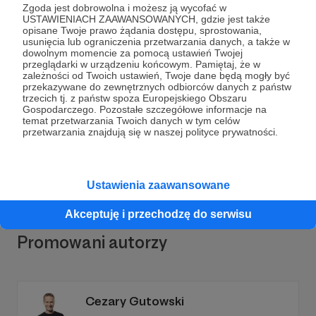
Zgoda jest dobrowolna i możesz ją wycofać w
USTAWIENIACH ZAAWANSOWANYCH, gdzie jest także
opisane Twoje prawo żądania dostępu, sprostowania,
usunięcia lub ograniczenia przetwarzania danych, a także w
dowolnym momencie za pomocą ustawień Twojej
przeglądarki w urządzeniu końcowym. Pamiętaj, że w
Dołącz do grona Patronów!
zależności od Twoich ustawień, Twoje dane będą mogły być
przekazywane do zewnętrznych odbiorców danych z państw
trzecich tj. z państw spoza Europejskiego Obszaru
Wesprzyj działalność Autora
Baletowa Częstochowa
Gospodarczego. Pozostałe szczegółowe informacje na
już teraz!
temat przetwarzania Twoich danych w tym celów
przetwarzania znajdują się w naszej polityce prywatności.
Zostań Patronem
Ustawienia zaawansowane
Akceptuję i przechodzę do serwisu
Promowani autorzy
Cezary Gutowski