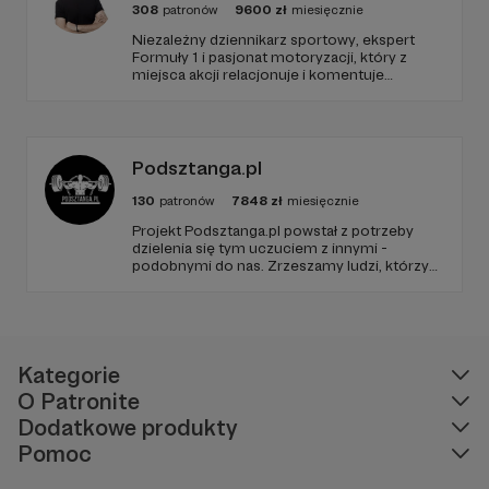
308
patronów
9600
zł
miesięcznie
Niezależny dziennikarz sportowy, ekspert
Formuły 1 i pasjonat motoryzacji, który z
miejsca akcji relacjonuje i komentuje
najważniejsze wydarzenia światowego
motorsportu. Dołącz do społeczności
pasjonatów i bądź zawsze gościem VIP – w
centrum akcji sportu samochodowego na
najwyższym poziomie.
Podsztanga.pl
130
patronów
7848
zł
miesięcznie
Projekt Podsztanga.pl powstał z potrzeby
dzielenia się tym uczuciem z innymi -
podobnymi do nas. Zrzeszamy ludzi, którzy
traktują trening poważnie. Wspierają się i
rozumieją w radościach oraz trudach uprawy
siły. To miejsce, w którym oddanie
treningowi jest szanowane i oczekiwane.
Kategorie
O Patronite
Dodatkowe produkty
Pomoc