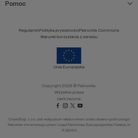
Pomoc
Regulamin
Polityka prywatności
Patronite Commons
Warunki korzystania z serwisu
Unia Europejska
Copyright 2026 © Patronite.
Wszelkie prawa
zastrzeżone.
Crowd8 sp. z o.o. jest wyłącznym właścicielem znaku słowno-graficznego
Patronite chronionego przez Urząd Patentowy Rzeczpospolitej Polskiej nr
R.322414