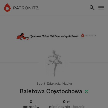
Sport
Edukacja
Nauka
Baletowa Częstochowa
0
0 zł
patronów
miesięcznie
łącznie