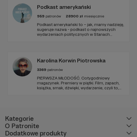
Podkast amerykański
959
patronów
28900
zł
miesięcznie
Podkast amerykański to – jak, mamy nadzieję,
sugeruje nazwa - podkast o najnowszych
wydarzeniach politycznych w Stanach
Zjednoczonych, ale także szerszych
zjawiskach społecznych i kulturowych.
Karolina Korwin Piotrowska
3369
patronów
PIERWSZA MŁODOŚĆ. Cotygodniowy
magazynek. Premiery w piątki. Film, zapach,
książka, smak, dźwięki, wydarzenie, czyli to,
co wzbudza we mnie emocje i zostaje w
głowie pod koniec dnia. Ubarwiony dźwiękami
jak w radiowym teatrze, pomysł na to, jak
ogarnąć rzeczywistość.
Kategorie
O Patronite
Dodatkowe produkty