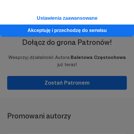
Ustawienia zaawansowane
Akceptuję i przechodzę do serwisu
Dołącz do grona Patronów!
Wesprzyj działalność Autora
Baletowa Częstochowa
już teraz!
Zostań Patronem
Promowani autorzy