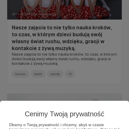
29.11.2024
Brak komentarzy
●
Nasze zajęcia to nie tylko nauka kroków,
to czas, w którym dzieci budują swój
własny świat ruchu, wdzięku, gracji w
kontakcie z żywą muzyką.
Nasze zajęcia to nie tylko nauka kroków, to czas, w którym
dzieci budują swój własny świat ruchu, wdzięku, gracji w
kontakcie z żywą muzyką.
taniiec
balet
szkoła
+3
Cenimy Twoją prywatność
Dbamy o Twoją prywatność i chcemy, abyś w czasie