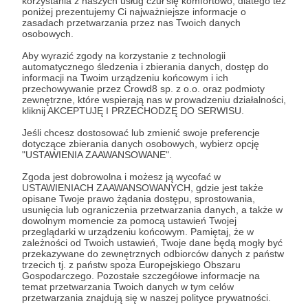
korzystania z naszych usług czuł się komfortowo, dlatego też
poniżej prezentujemy Ci najważniejsze informacje o
zasadach przetwarzania przez nas Twoich danych
osobowych.
Aby wyrazić zgody na korzystanie z technologii
29.11.2024
Brak komentarzy
automatycznego śledzenia i zbierania danych, dostęp do
●
informacji na Twoim urządzeniu końcowym i ich
przechowywanie przez Crowd8 sp. z o.o. oraz podmioty
Nasza szkoła baletowa i ognisko to
zewnętrzne, które wspierają nas w prowadzeniu działalności,
kliknij AKCEPTUJĘ I PRZECHODZĘ DO SERWISU.
doskonały wybór dla rodziców, którzy
pragną, aby ich dziecko rozwijało pasję do
Jeśli chcesz dostosować lub zmienić swoje preferencje
dotyczące zbierania danych osobowych, wybierz opcję
baletu w środowisku całkowicie oddanym
"USTAWIENIA ZAAWANSOWANE".
tej sztuce
Nasza szkoła baletowa i ognisko to doskonały wybór dla
Zgoda jest dobrowolna i możesz ją wycofać w
rodziców, którzy pragną, aby ich dziecko rozwijało pasję
USTAWIENIACH ZAAWANSOWANYCH, gdzie jest także
do baletu w środowisku całkowicie oddanym tej sztuce.
opisane Twoje prawo żądania dostępu, sprostowania,
usunięcia lub ograniczenia przetwarzania danych, a także w
dowolnym momencie za pomocą ustawień Twojej
balet
baletnice
taniec
+7
przeglądarki w urządzeniu końcowym. Pamiętaj, że w
zależności od Twoich ustawień, Twoje dane będą mogły być
przekazywane do zewnętrznych odbiorców danych z państw
trzecich tj. z państw spoza Europejskiego Obszaru
Gospodarczego. Pozostałe szczegółowe informacje na
temat przetwarzania Twoich danych w tym celów
przetwarzania znajdują się w naszej polityce prywatności.