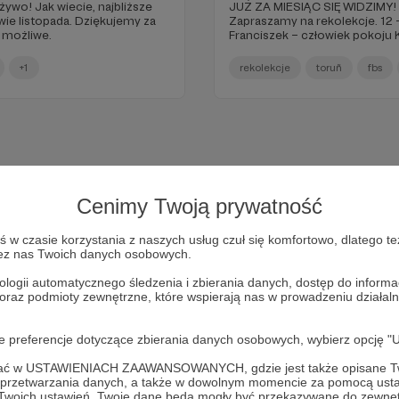
najbliższe
JUŻ ZA MIESIĄC SIĘ WIDZIMY!
wie listopada. Dziękujemy za
Zapraszamy na rekolekcje. 12 –
o możliwe.
Franciszek – człowiek pokoju Konferencje: Pokój i Dobro
+1
rekolekcje
toruñ
fbs
Cenimy Twoją prywatność
w czasie korzystania z naszych usług czuł się komfortowo, dlatego te
zez nas Twoich danych osobowych.
ologii automatycznego śledzenia i zbierania danych, dostęp do inform
 oraz podmioty zewnętrzne, które wspierają nas w prowadzeniu dział
Dołącz do grona Patronów!
oje preferencje dotyczące zbierania danych osobowych, wybierz op
ofać w USTAWIENIACH ZAAWANSOWANYCH, gdzie jest także opisane Tw
Wesprzyj działalność Autora
bEZ sLOGANU
już teraz!
a przetwarzania danych, a także w dowolnym momencie za pomocą usta
 Twoich ustawień, Twoje dane będą mogły być przekazywane do zewnę