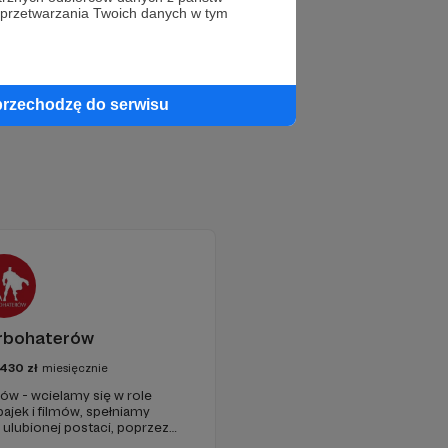
 przetwarzania Twoich danych w tym
przechodzę do serwisu
rbohaterów
430
zł
miesięcznie
ów - wcielamy się w role
ajek i filmów, spełniamy
 ulubionej postaci, poprzez
spicjach, oraz terminalnie