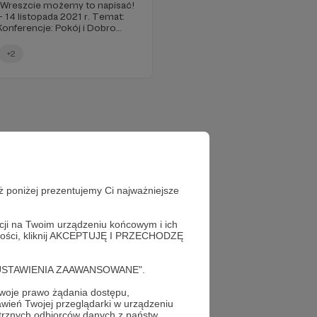
 Wreszcie możemy to napisać!
 14 listopada 2021 r. Temat:
Źródło pokoju Od chaosu do kosmosu Niosący pokój
+2
ż poniżej prezentujemy Ci najważniejsze
acji na Twoim urządzeniu końcowym i ich
alności, kliknij AKCEPTUJĘ I PRZECHODZĘ
cję "USTAWIENIA ZAAWANSOWANE".
oje prawo żądania dostępu,
wień Twojej przeglądarki w urządzeniu
trznych odbiorców danych z państw