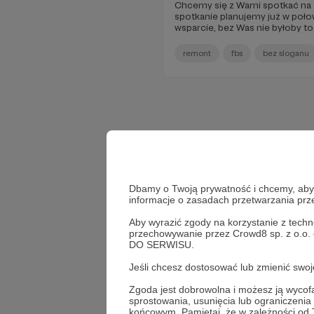
Chcemy się z Wami spotkać na żywo! Jak wiecie, 
spotkanie planujemy już w poło
wsparcie, bez Was nie byłoby t
remont
fbs
bez sloganu
Dbamy o Twoją prywatność i chcemy, abyś 
informacje o zasadach przetwarzania pr
Aby wyrazić zgody na korzystanie z techn
przechowywanie przez Crowd8 sp. z o.o.
DO SERWISU.
Jeśli chcesz dostosować lub zmienić sw
Zgoda jest dobrowolna i możesz ją wyc
sprostowania, usunięcia lub ograniczeni
końcowym. Pamiętaj, że w zależności od