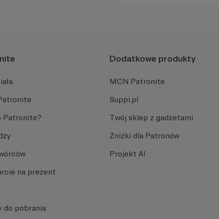
chorych dzieci w ich domach
uśmiechu.
nite
Dodatkowe produkty
iała
MCN Patronite
Patronite
Suppi.pl
 Patronite?
Twój sklep z gadżetami
dzy
Zniżki dla Patronów
Twórców
Projekt AI
rcie na prezent
y do pobrania