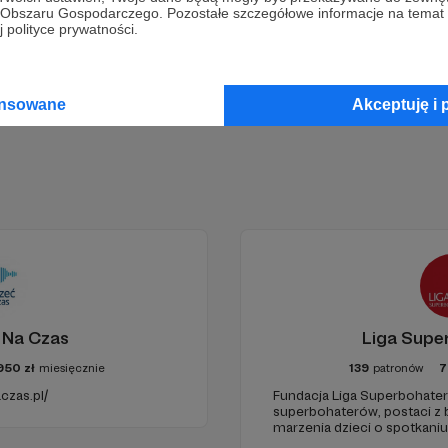
go Obszaru Gospodarczego. Pozostałe szczegółowe informacje na temat
 polityce prywatności.
Zostań Patronem
ansowane
Akceptuję i 
 Na Czas
Liga Supe
950
zł
miesięcznie
139
patronów
7
czas.pl/
Fundacja Liga Superbohater
superbohaterów, postaci z b
marzenia dzieci o spotkaniu
odwiedziny w szpitalach, ho