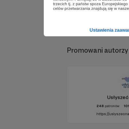
trzecich tj. z państw spoza Europejskie
celów przetwarzania znajdują się w naszej
Ustawienia zaaw
Promowani autorzy
Usłyszeć
248
patronów
10
https://uslyszecna