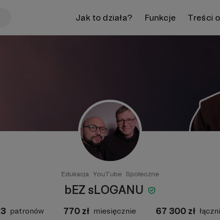
Jak to działa?
Funkcje
Treści 
Edukacja
YouTube
Społeczne
bEZ sLOGANU
23
770
zł
67 300
zł
patronów
miesięcznie
łączn