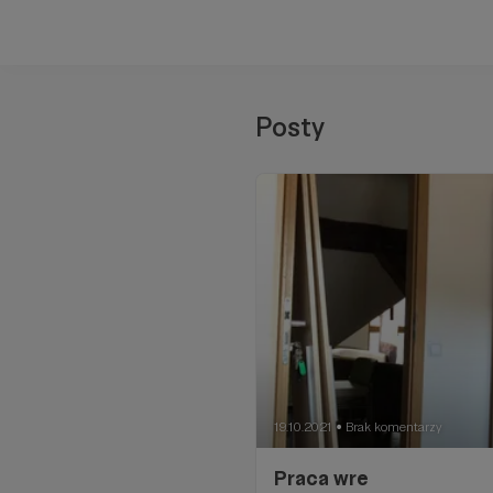
Posty
19.10.2021
Brak komentarzy
●
Praca wre