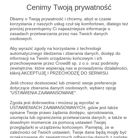
Lista postów jest pusta
Cenimy Twoją prywatność
Autor nie dodał jeszcze żadnych postów
Dbamy o Twoją prywatność i chcemy, abyś w czasie
korzystania z naszych usług czuł się komfortowo, dlatego też
poniżej prezentujemy Ci najważniejsze informacje o
zasadach przetwarzania przez nas Twoich danych
osobowych.
Aby wyrazić zgody na korzystanie z technologii
automatycznego śledzenia i zbierania danych, dostęp do
informacji na Twoim urządzeniu końcowym i ich
przechowywanie przez Crowd8 sp. z o.o. oraz podmioty
zewnętrzne, które wspierają nas w prowadzeniu działalności,
kliknij AKCEPTUJĘ I PRZECHODZĘ DO SERWISU.
Jeśli chcesz dostosować lub zmienić swoje preferencje
dotyczące zbierania danych osobowych, wybierz opcję
"USTAWIENIA ZAAWANSOWANE".
Dołącz do grona Patronów!
Zgoda jest dobrowolna i możesz ją wycofać w
USTAWIENIACH ZAAWANSOWANYCH, gdzie jest także
Wesprzyj działalność Autora
BlueLilly1313
już teraz!
opisane Twoje prawo żądania dostępu, sprostowania,
usunięcia lub ograniczenia przetwarzania danych, a także w
dowolnym momencie za pomocą ustawień Twojej
przeglądarki w urządzeniu końcowym. Pamiętaj, że w
Zostań Patronem
zależności od Twoich ustawień, Twoje dane będą mogły być
przekazywane do zewnętrznych odbiorców danych z państw