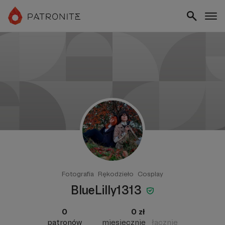
Fotografia
Rękodzieło
Cosplay
BlueLilly1313
0
0 zł
patronów
miesięcznie
łącznie