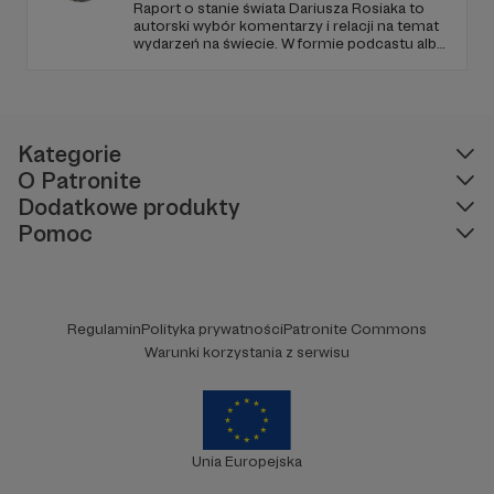
Raport o stanie świata Dariusza Rosiaka to
autorski wybór komentarzy i relacji na temat
wydarzeń na świecie. W formie podcastu albo
programów na żywo z różnych miejsc na
ziemi.
Kategorie
O Patronite
Dodatkowe produkty
Pomoc
Regulamin
Polityka prywatności
Patronite Commons
Warunki korzystania z serwisu
Unia Europejska