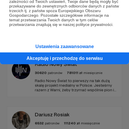
zależności od Twoich ustawień, Twoje dane będą mogły być
przekazywane do zewnętrznych odbiorców danych z państw
Zostań Patronem
trzecich tj. z państw spoza Europejskiego Obszaru
Gospodarczego. Pozostałe szczegółowe informacje na
temat przetwarzania Twoich danych w tym celów
przetwarzania znajdują się w naszej polityce prywatności.
Promowani autorzy
Ustawienia zaawansowane
Akceptuję i przechodzę do serwisu
Radio Nowy Świat
30620
patronów
781011
zł
miesięcznie
Radio Nowy Świat to pierwszy na tak dużą
skalę projekt medialny w Polsce. Jesteśmy
razem z Wami, żeby trzymać wspólnie pion i
poziom. Jeśli chcesz nam w tym pomóc -
zapraszamy, miejsca nie zabraknie. :)
Dariusz Rosiak
6532
patronów
111240
zł
miesięcznie