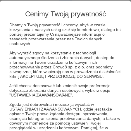
Lista postów jest pusta
Cenimy Twoją prywatność
Autor nie dodał jeszcze żadnych postów
Dbamy o Twoją prywatność i chcemy, abyś w czasie
korzystania z naszych usług czuł się komfortowo, dlatego też
poniżej prezentujemy Ci najważniejsze informacje o
zasadach przetwarzania przez nas Twoich danych
osobowych.
Aby wyrazić zgody na korzystanie z technologii
automatycznego śledzenia i zbierania danych, dostęp do
informacji na Twoim urządzeniu końcowym i ich
przechowywanie przez Crowd8 sp. z o.o. oraz podmioty
zewnętrzne, które wspierają nas w prowadzeniu działalności,
kliknij AKCEPTUJĘ I PRZECHODZĘ DO SERWISU.
Jeśli chcesz dostosować lub zmienić swoje preferencje
dotyczące zbierania danych osobowych, wybierz opcję
"USTAWIENIA ZAAWANSOWANE".
Dołącz do grona Patronów!
Zgoda jest dobrowolna i możesz ją wycofać w
USTAWIENIACH ZAAWANSOWANYCH, gdzie jest także
opisane Twoje prawo żądania dostępu, sprostowania,
Wesprzyj działalność Autora
Centrum Formacji
usunięcia lub ograniczenia przetwarzania danych, a także w
Duchowej - Kraków
już teraz!
dowolnym momencie za pomocą ustawień Twojej
przeglądarki w urządzeniu końcowym. Pamiętaj, że w