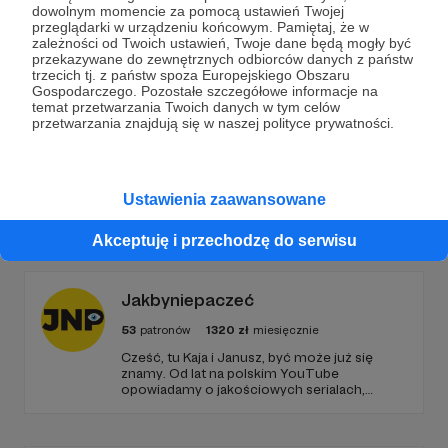
dowolnym momencie za pomocą ustawień Twojej
Wesprzyj działalność Autora
Chłopaki w podróży
już
przeglądarki w urządzeniu końcowym. Pamiętaj, że w
teraz!
zależności od Twoich ustawień, Twoje dane będą mogły być
przekazywane do zewnętrznych odbiorców danych z państw
trzecich tj. z państw spoza Europejskiego Obszaru
Gospodarczego. Pozostałe szczegółowe informacje na
Zostań Patronem
temat przetwarzania Twoich danych w tym celów
przetwarzania znajdują się w naszej polityce prywatności.
Ustawienia zaawansowane
Promowani autorzy
Akceptuję i przechodzę do serwisu
Jakbyniepaczeć
53
patronów
1320
zł
miesięcznie
Cześć, tu Kaja i Janusz, być może już się
znamy. Od lat na polskim YouTube
opowiadamy o jakościowych serialach,
edukując i recenzując. Jeździmy też z kamerą
śladami serialowych planów filmowych, takich
jak Gra o Tron, Stranger Things czy