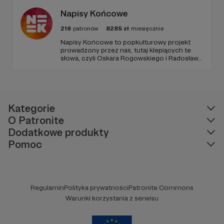
Heweliusz. To dzięki Wam możemy się
rozwijać i dalej działać!
Napisy Końcowe
216
patronów
8285
zł
miesięcznie
Napisy Końcowe to popkulturowy projekt
prowadzony przez nas, tutaj klepiących te
słowa, czyli Oskara Rogowskiego i Radosława
Pisulę, na który składają się kanał Youtube
oraz podcastowe wersje materiałów na
rożnych platformach.
Kategorie
O Patronite
Dodatkowe produkty
Pomoc
Regulamin
Polityka prywatności
Patronite Commons
Warunki korzystania z serwisu