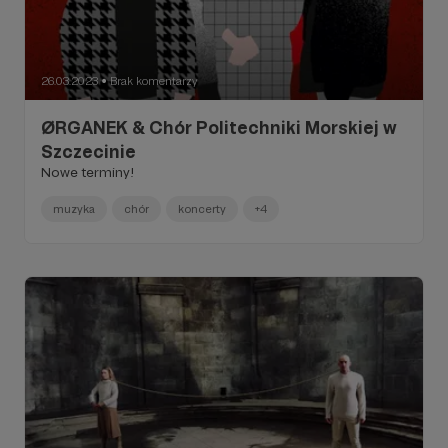
26.03.2023
Brak komentarzy
●
ØRGANEK & Chór Politechniki Morskiej w
Szczecinie
Nowe terminy!
muzyka
chór
koncerty
+4