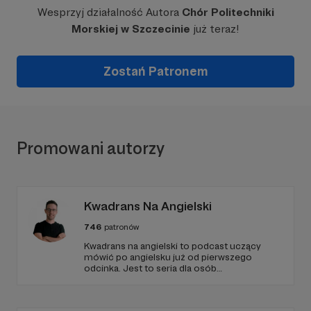
Wesprzyj działalność Autora
Chór Politechniki
Morskiej w Szczecinie
już teraz!
Zostań Patronem
Promowani autorzy
Kwadrans Na Angielski
746
patronów
Kwadrans na angielski to podcast uczący
mówić po angielsku już od pierwszego
odcinka. Jest to seria dla osób
początkujących, którzy chcą przełamać
barierę przed mówieniem w języku obcym,
odświeżyć sobie angielski, albo... nauczyć się