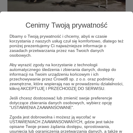
23.02.2023
Brak komentarzy
●
Cenimy Twoją prywatność
Nowy teledysk już dostępny!
​ PREMIERA! Mamy wielką przyjemność przedstawić Wam
Dbamy o Twoją prywatność i chcemy, abyś w czasie
najnowszy - i dość nieoczywisty - klip do kolejnego singla
korzystania z naszych usług czuł się komfortowo, dlatego też
poniżej prezentujemy Ci najważniejsze informacje o
zasadach przetwarzania przez nas Twoich danych
muzyka
chór
utwór
+4
osobowych.
Aby wyrazić zgody na korzystanie z technologii
automatycznego śledzenia i zbierania danych, dostęp do
informacji na Twoim urządzeniu końcowym i ich
przechowywanie przez Crowd8 sp. z o.o. oraz podmioty
zewnętrzne, które wspierają nas w prowadzeniu działalności,
kliknij AKCEPTUJĘ I PRZECHODZĘ DO SERWISU.
Jeśli chcesz dostosować lub zmienić swoje preferencje
dotyczące zbierania danych osobowych, wybierz opcję
"USTAWIENIA ZAAWANSOWANE".
Zgoda jest dobrowolna i możesz ją wycofać w
USTAWIENIACH ZAAWANSOWANYCH, gdzie jest także
opisane Twoje prawo żądania dostępu, sprostowania,
usunięcia lub ograniczenia przetwarzania danych, a także w