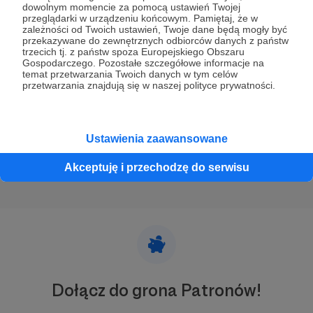
dowolnym momencie za pomocą ustawień Twojej
22.11.2022
Komentarze: 2
●
przeglądarki w urządzeniu końcowym. Pamiętaj, że w
zależności od Twoich ustawień, Twoje dane będą mogły być
przekazywane do zewnętrznych odbiorców danych z państw
Witajcie!
trzecich tj. z państw spoza Europejskiego Obszaru
❤❤❤
Gospodarczego. Pozostałe szczegółowe informacje na
temat przetwarzania Twoich danych w tym celów
chór
szczecin
chórpolitechnikimorskiejwszczecinie
przetwarzania znajdują się w naszej polityce prywatności.
+1
Ustawienia zaawansowane
Akceptuję i przechodzę do serwisu
Dołącz do grona Patronów!