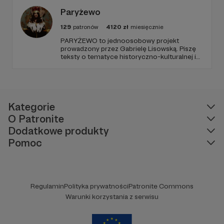
go po raz pierwszy. Spodziewajcie się
nowego odcinka co czwartek.
Paryżewo
129
patronów
4120
zł
miesięcznie
PARYŻEWO to jednoosobowy projekt
prowadzony przez Gabrielę Lisowską. Piszę
teksty o tematyce historyczno-kulturalnej i
społecznej, tworzę dwa podcasty –
PARYŻEWO i TW: LISOWSKA oraz regularnie
publikuję treści na Instagramie.
Kategorie
O Patronite
Dodatkowe produkty
Pomoc
Regulamin
Polityka prywatności
Patronite Commons
Warunki korzystania z serwisu