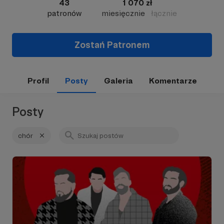
43
1 070 zł
patronów
miesięcznie
łącznie
Zostań Patronem
Profil
Posty
Galeria
Komentarze
Posty
chór