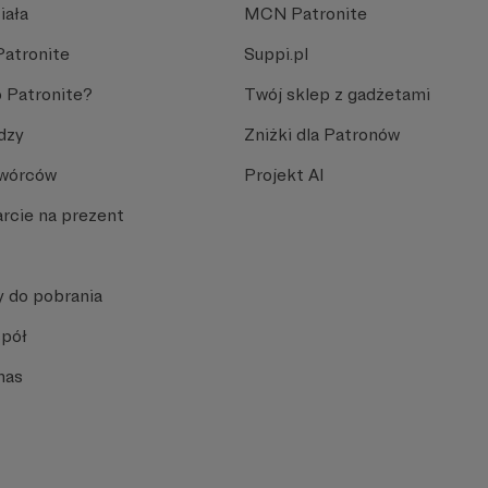
iała
MCN Patronite
Patronite
Suppi.pl
 Patronite?
Twój sklep z gadżetami
dzy
Zniżki dla Patronów
Twórców
Projekt AI
rcie na prezent
y do pobrania
spół
nas