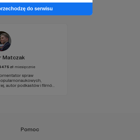
przechodzę do serwisu
r Matczak
4475
zł
miesięcznie
 komentator spraw
 popularnonaukowych,
ej, autor podkastów i filmów
awie, filozofii i języku.
iu publicznym, walczy z
formacyjnymi.
Pomoc