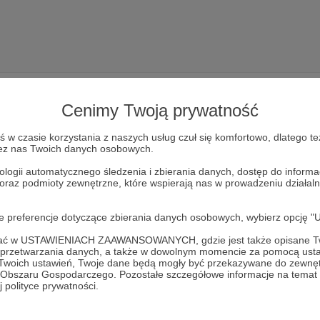
Cenimy Twoją prywatność
w czasie korzystania z naszych usług czuł się komfortowo, dlatego te
zez nas Twoich danych osobowych.
Dołącz do grona Patronów!
ologii automatycznego śledzenia i zbierania danych, dostęp do inform
 oraz podmioty zewnętrzne, które wspierają nas w prowadzeniu dział
Wesprzyj działalność Autora
Co Kraj To Obyczaj
już teraz!
oje preferencje dotyczące zbierania danych osobowych, wybierz op
Zostań Patronem
ofać w USTAWIENIACH ZAAWANSOWANYCH, gdzie jest także opisane Tw
a przetwarzania danych, a także w dowolnym momencie za pomocą usta
 Twoich ustawień, Twoje dane będą mogły być przekazywane do zewnę
go Obszaru Gospodarczego. Pozostałe szczegółowe informacje na temat
 polityce prywatności.