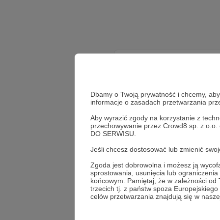
Dbamy o Twoją prywatność i chcemy, abyś 
informacje o zasadach przetwarzania pr
Aby wyrazić zgody na korzystanie z techn
przechowywanie przez Crowd8 sp. z o.o.
DO SERWISU.
Jeśli chcesz dostosować lub zmienić sw
Zgoda jest dobrowolna i możesz ją wyc
sprostowania, usunięcia lub ograniczeni
końcowym. Pamiętaj, że w zależności od
trzecich tj. z państw spoza Europejskie
celów przetwarzania znajdują się w naszej