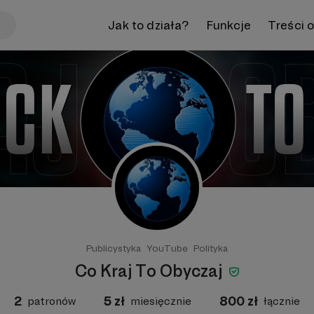
Jak to działa?
Funkcje
Treści 
Publicystyka
YouTube
Polityka
Co Kraj To Obyczaj
2
5
zł
800
zł
patronów
miesięcznie
łącznie