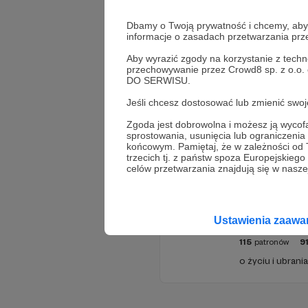
Dbamy o Twoją prywatność i chcemy, abyś 
informacje o zasadach przetwarzania pr
Aby wyrazić zgody na korzystanie z techn
przechowywanie przez Crowd8 sp. z o.o.
DO SERWISU.
Jeśli chcesz dostosować lub zmienić sw
Promowani autorzy
Zgoda jest dobrowolna i możesz ją wyc
sprostowania, usunięcia lub ograniczeni
końcowym. Pamiętaj, że w zależności od
trzecich tj. z państw spoza Europejskie
celów przetwarzania znajdują się w naszej
Ze
Ustawienia zaaw
115
patronów
9
o życiu i ubrani