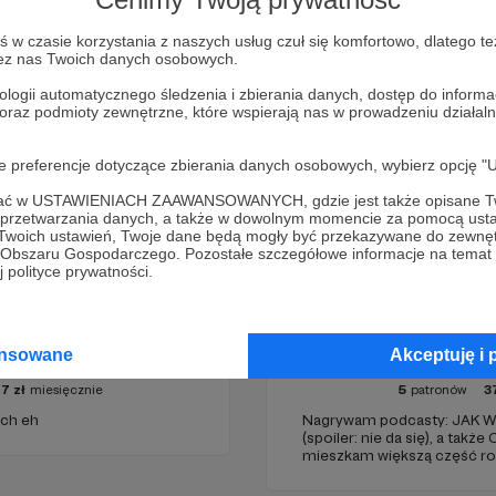
Zostań Patronem
w czasie korzystania z naszych usług czuł się komfortowo, dlatego te
zez nas Twoich danych osobowych.
ologii automatycznego śledzenia i zbierania danych, dostęp do inform
 oraz podmioty zewnętrzne, które wspierają nas w prowadzeniu dział
oje preferencje dotyczące zbierania danych osobowych, wybierz op
ofać w USTAWIENIACH ZAAWANSOWANYCH, gdzie jest także opisane Tw
a przetwarzania danych, a także w dowolnym momencie za pomocą usta
 Twoich ustawień, Twoje dane będą mogły być przekazywane do zewnę
go Obszaru Gospodarczego. Pozostałe szczegółowe informacje na temat
 polityce prywatności.
ge
Michał 
ansowane
Akceptuję i 
17
zł
miesięcznie
5
patronów
3
ach eh
Nagrywam podcasty: JAK
(spoiler: nie da się), a takż
mieszkam większą część r
PODCAST o modzie, PR i marketin
prowadzę blog, piszę do Poli