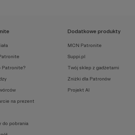
i wykładam.
nite
Dodatkowe produkty
iała
MCN Patronite
Patronite
Suppi.pl
 Patronite?
Twój sklep z gadżetami
dzy
Zniżki dla Patronów
Twórców
Projekt AI
rcie na prezent
y do pobrania
spół