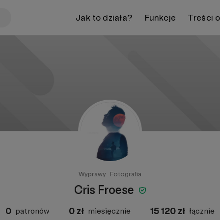
Jak to działa?
Funkcje
Treści 
Wyprawy
Fotografia
Cris Froese
0
0
zł
15 120
zł
patronów
miesięcznie
łącznie