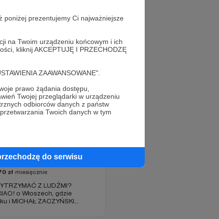
ż poniżej prezentujemy Ci najważniejsze
acji na Twoim urządzeniu końcowym i ich
alności, kliknij AKCEPTUJĘ I PRZECHODZĘ
cję "USTAWIENIA ZAAWANSOWANE".
oje prawo żądania dostępu,
wień Twojej przeglądarki w urządzeniu
trznych odbiorców danych z państw
 przetwarzania Twoich danych w tym
Zaczyński
przechodzę do serwisu
70
zł
miesięcznie
 WYTRZYMAĆ Z LUDŹMI?
e CIAO! o Włoszech, gdzie
oku i MICHAŁ ZACZYŃSKI
gu. Poza tym
tyki, Zwierciadła, Elle czy GQ