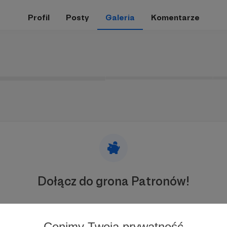
Profil
Posty
Galeria
Komentarze
Dołącz do grona Patronów!
Wesprzyj działalność Autora
Cris Froese
już teraz!
Cenimy Twoją prywatność