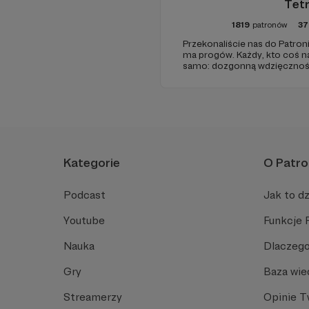
Tet
1819
patronów
37
Przekonaliście nas do Patroni
ma progów. Każdy, kto coś n
samo: dozgonną wdzięczność
pasku sponsorskim w piątko
to, jeśli uznacie, że mamy zm
Kategorie
O Patro
Podcast
Jak to dz
Youtube
Funkcje 
Nauka
Dlaczego
Gry
Baza wie
Streamerzy
Opinie 