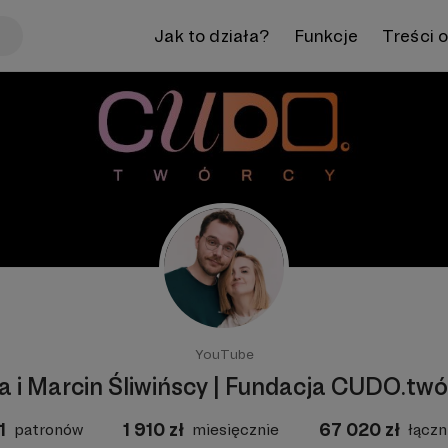
Jak to działa?
Funkcje
Treści 
YouTube
a i Marcin Śliwińscy | Fundacja CUDO.tw
1
1 910
zł
67 020
zł
patronów
miesięcznie
łączn