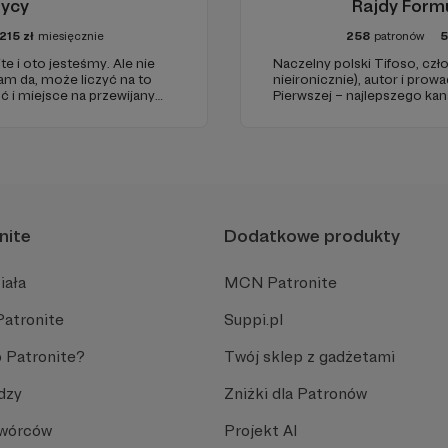
rycy
Rajdy Formu
215
zł
miesięcznie
258
patronów
te i oto jesteśmy. Ale nie
Naczelny polski Tifoso, c
am da, może liczyć na to
nieironicznie), autor i pro
 i miejsce na przewijanym
Pierwszej – najlepszego ka
wych odcinkach. Zmienimy
(potwierdzone niezależnymi
ienić.
nite
Dodatkowe produkty
iała
MCN Patronite
Patronite
Suppi.pl
 Patronite?
Twój sklep z gadżetami
dzy
Zniżki dla Patronów
Twórców
Projekt AI