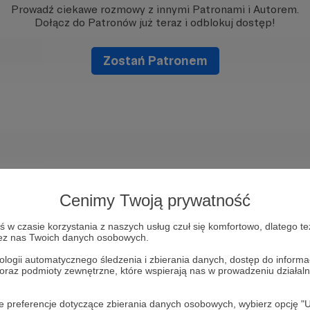
Prowadź ciekawe rozmowy z innymi Patronami i Autorem.
Dołącz do Patronów już teraz i odblokuj dostęp!
Zostań Patronem
Cenimy Twoją prywatność
w czasie korzystania z naszych usług czuł się komfortowo, dlatego te
zez nas Twoich danych osobowych.
ologii automatycznego śledzenia i zbierania danych, dostęp do inform
 oraz podmioty zewnętrzne, które wspierają nas w prowadzeniu dział
oje preferencje dotyczące zbierania danych osobowych, wybierz op