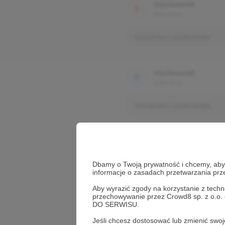
Użytkownik
3 dni temu
Komentarz użytkownika
Użytkownik
3 dni temu
Komentarz użytkownika
Dbamy o Twoją prywatność i chcemy, abyś 
informacje o zasadach przetwarzania pr
Aby wyrazić zgody na korzystanie z techn
przechowywanie przez Crowd8 sp. z o.o.
DO SERWISU.
Jeśli chcesz dostosować lub zmienić sw