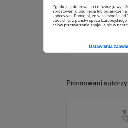
Zgoda jest dobrowolna i możesz ją wyc
sprostowania, usunięcia lub ograniczeni
końcowym. Pamiętaj, że w zależności od
trzecich tj. z państw spoza Europejskie
celów przetwarzania znajdują się w naszej
Wesprzyj dzia
Ustawienia zaaw
Promowani autorzy