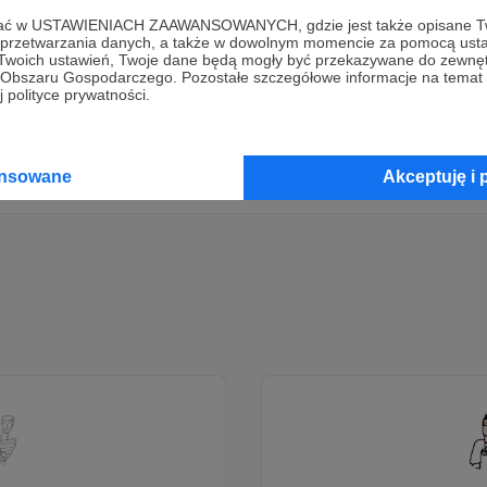
ofać w USTAWIENIACH ZAAWANSOWANYCH, gdzie jest także opisane Tw
Dołącz do grona Patronów!
a przetwarzania danych, a także w dowolnym momencie za pomocą usta
 Twoich ustawień, Twoje dane będą mogły być przekazywane do zewnę
go Obszaru Gospodarczego. Pozostałe szczegółowe informacje na temat
 polityce prywatności.
łalność Autora
Irmina i Marcin Śliwińscy | Fundacja CUDO.t
Zostań Patronem
ansowane
Akceptuję i 