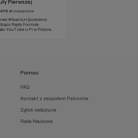
ły Pierwszej
5470
zł
miesięcznie
złonek #teamLH (podobno
wadzący Rajdy Formuły
nału YouTube o F1 w Polsce
 badaniami).
Pomoc
FAQ
Kontakt z zespołem Patronite
Zgłoś nadużycie
Rada Naukowa