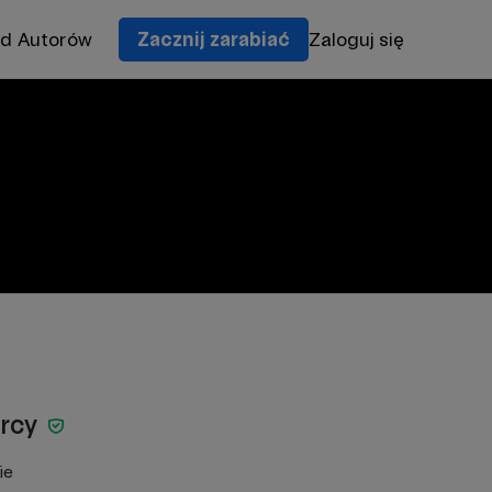
od Autorów
Zacznij zarabiać
Zaloguj się
órcy
ie