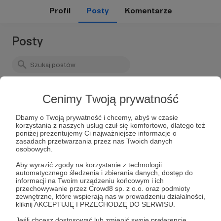
Profil
Posty
Komentarze
Posty
Cenimy Twoją prywatność
Dbamy o Twoją prywatność i chcemy, abyś w czasie
korzystania z naszych usług czuł się komfortowo, dlatego też
poniżej prezentujemy Ci najważniejsze informacje o
zasadach przetwarzania przez nas Twoich danych
osobowych.
Aby wyrazić zgody na korzystanie z technologii
Lista postów jest pusta
automatycznego śledzenia i zbierania danych, dostęp do
informacji na Twoim urządzeniu końcowym i ich
Autor nie dodał jeszcze żadnych postów
przechowywanie przez Crowd8 sp. z o.o. oraz podmioty
zewnętrzne, które wspierają nas w prowadzeniu działalności,
kliknij AKCEPTUJĘ I PRZECHODZĘ DO SERWISU.
Jeśli chcesz dostosować lub zmienić swoje preferencje