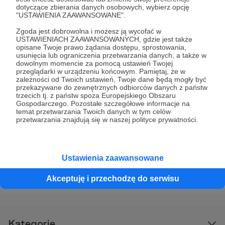
dotyczące zbierania danych osobowych, wybierz opcję
"USTAWIENIA ZAAWANSOWANE".
Zgoda jest dobrowolna i możesz ją wycofać w
USTAWIENIACH ZAAWANSOWANYCH, gdzie jest także
opisane Twoje prawo żądania dostępu, sprostowania,
usunięcia lub ograniczenia przetwarzania danych, a także w
dowolnym momencie za pomocą ustawień Twojej
przeglądarki w urządzeniu końcowym. Pamiętaj, że w
zależności od Twoich ustawień, Twoje dane będą mogły być
przekazywane do zewnętrznych odbiorców danych z państw
trzecich tj. z państw spoza Europejskiego Obszaru
Dołącz do grona Patronów!
Gospodarczego. Pozostałe szczegółowe informacje na
temat przetwarzania Twoich danych w tym celów
przetwarzania znajdują się w naszej polityce prywatności.
Wesprzyj działalność Autora
Fundacja Człowiek dla
Zwierząt
już teraz!
Ustawienia zaawansowane
Zostań Patronem
Akceptuję i przechodzę do serwisu
Kategorie