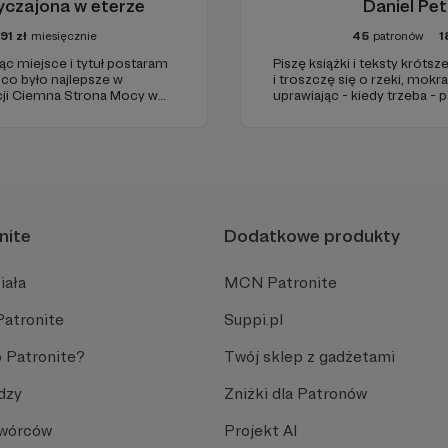
yczajona w eterze
Daniel Pet
91
zł
miesięcznie
45
patronów
1
ąc miejsce i tytuł postaram
Piszę książki i teksty krót
co było najlepsze w
i troszczę się o rzeki, mokr
cji Ciemna Strona Mocy w
uprawiając - kiedy trzeba - 
się ambasadorem rzeki Małej 
 w eterze - niezależna
rafik.
nite
Dodatkowe produkty
iała
MCN Patronite
Patronite
Suppi.pl
 Patronite?
Twój sklep z gadżetami
dzy
Zniżki dla Patronów
Twórców
Projekt AI