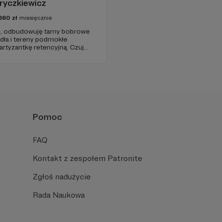
ryczkiewicz
860
zł
miesięcznie
sze, odbudowuję tamy bobrowe
adła i tereny podmokłe
partyzantkę retencyjną. Czuję
i jej Rozlewisk.
Pomoc
FAQ
Kontakt z zespołem Patronite
Zgłoś nadużycie
Rada Naukowa