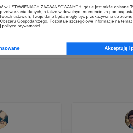
ofać w USTAWIENIACH ZAAWANSOWANYCH, gdzie jest także opisane Tw
Dołącz do grona Patronów!
a przetwarzania danych, a także w dowolnym momencie za pomocą usta
 Twoich ustawień, Twoje dane będą mogły być przekazywane do zewnę
go Obszaru Gospodarczego. Pozostałe szczegółowe informacje na temat
 polityce prywatności.
Wesprzyj działalność Autora
Daniel Cichy
już teraz!
Zostań Patronem
ansowane
Akceptuję i 