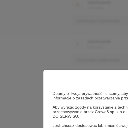
Użytkownik
3 dni temu
Komentarz użytkownika
Użytkownik
3 dni temu
Komentarz użytkownika
Dbamy o Twoją prywatność i chcemy, abyś 
informacje o zasadach przetwarzania pr
Aby wyrazić zgody na korzystanie z techn
przechowywanie przez Crowd8 sp. z o.o.
DO SERWISU.
Jeśli chcesz dostosować lub zmienić sw