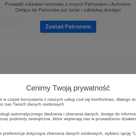
Prowadź ciekawe rozmowy z innymi Patronami i Autorem.
Dołącz do Patronów już teraz i odblokuj dostęp!
Zostań Patronem
Cenimy Twoją prywatność
w czasie korzystania z naszych usług czuł się komfortowo, dlatego te
zez nas Twoich danych osobowych.
ologii automatycznego śledzenia i zbierania danych, dostęp do inform
 oraz podmioty zewnętrzne, które wspierają nas w prowadzeniu dział
oje preferencje dotyczące zbierania danych osobowych, wybierz op