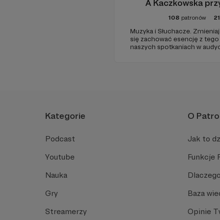
A Kaczkowska prz
108
patronów
21
Muzyka i Słuchacze. Zmieniaj
się zachować esencję z tego 
naszych spotkaniach w audy
Trójce. Dom jest tam gdzie muzyka brzmi... • Alex
Kaczkowska czyli Przyczajona
dziennikarka muzyczna i fotog
Kategorie
O Patro
Podcast
Jak to dz
Youtube
Funkcje 
Nauka
Dlaczego
Gry
Baza wie
Streamerzy
Opinie 