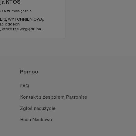
ja KTOŚ
675
zł
miesięcznie
PIEKĘ WYTCHNIENIOWĄ.
ać oddech
które (ze względu na
ość) nie są w stanie
.
Pomoc
FAQ
Kontakt z zespołem Patronite
Zgłoś nadużycie
Rada Naukowa