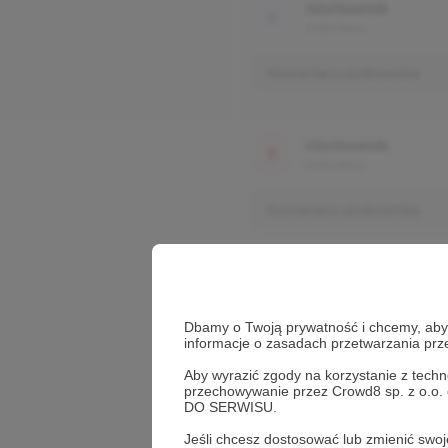
Użytkownik
3 dni temu
Komentarz użytkownika
Użytkownik
3 dni temu
Komentarz użytkownika
Dbamy o Twoją prywatność i chcemy, abyś 
informacje o zasadach przetwarzania pr
Aby wyrazić zgody na korzystanie z techn
przechowywanie przez Crowd8 sp. z o.o.
DO SERWISU.
Jeśli chcesz dostosować lub zmienić sw