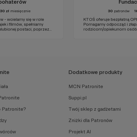
rbohaterów
Fundac
30
zł
miesięcznie
30
patronów
1
w - wcielamy się w role
KTOŚ oferuje bezpłatną O
jek i filmów, spełniamy
Pomagamy odpocząć i złap
ulubionej postaci, poprzez
rodzicom/opiekunom osób, 
icjach, oraz terminalnie
chorobę czy niepełnosprawn
 Naszą misją jest niesienie
funkcjonować samodzielnie
nite
Dodatkowe produkty
iała
MCN Patronite
Patronite
Suppi.pl
 Patronite?
Twój sklep z gadżetami
dzy
Zniżki dla Patronów
Twórców
Projekt AI