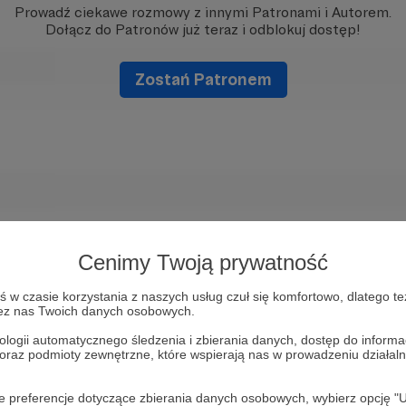
Prowadź ciekawe rozmowy z innymi Patronami i Autorem.
Dołącz do Patronów już teraz i odblokuj dostęp!
Zostań Patronem
Cenimy Twoją prywatność
w czasie korzystania z naszych usług czuł się komfortowo, dlatego te
zez nas Twoich danych osobowych.
ologii automatycznego śledzenia i zbierania danych, dostęp do inform
 oraz podmioty zewnętrzne, które wspierają nas w prowadzeniu dział
oje preferencje dotyczące zbierania danych osobowych, wybierz op