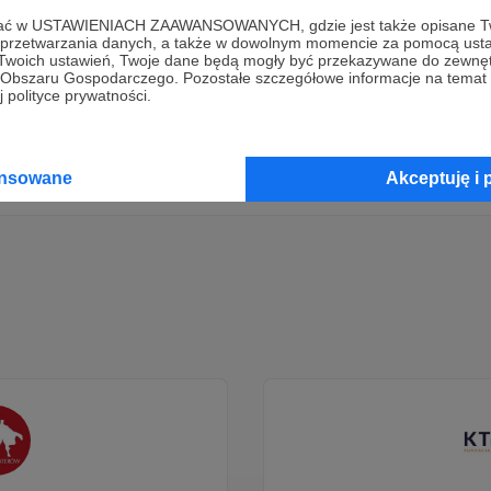
ofać w USTAWIENIACH ZAAWANSOWANYCH, gdzie jest także opisane Tw
Dołącz do grona Patronów!
a przetwarzania danych, a także w dowolnym momencie za pomocą usta
 Twoich ustawień, Twoje dane będą mogły być przekazywane do zewnę
go Obszaru Gospodarczego. Pozostałe szczegółowe informacje na temat
 polityce prywatności.
rzyj działalność Autora
Definicje Katechetyczne Braci
już t
Zostań Patronem
ansowane
Akceptuję i 