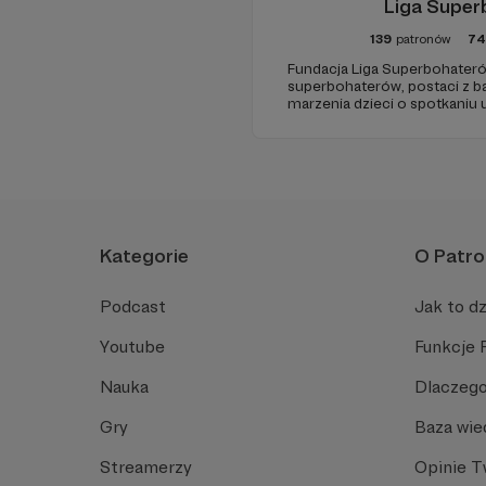
Liga Supe
139
patronów
74
Fundacja Liga Superbohateró
superbohaterów, postaci z ba
marzenia dzieci o spotkaniu 
odwiedziny w szpitalach, hosp
chorych dzieci w ich domach.
uśmiechu.
Kategorie
O Patro
Podcast
Jak to dz
Youtube
Funkcje 
Nauka
Dlaczego
Gry
Baza wie
Streamerzy
Opinie 