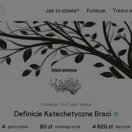
Jak to działa?
Funkcje
Treści 
Edukacja
YouTube
Nauka
Definicje Katechetyczne Braci
4
80
zł
4 620
zł
patronów
miesięcznie
łącznie