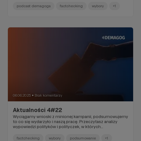
kadencję Sejmu? Pakt migracyjny w Rumunii? Onet do
podcast demagoga
factchecking
wybory
+1
likwidacji? I co z Funduszem Medycznym? Dla Ciebie
Podcast Demagoga ze specjalnym fragmentem.
Przygotowaliśmy dla Ciebie komentarz o naszej
międzynarodowej współpracy.
06.06.2025
Brak komentarzy
●
Aktualności 4#22
Wyciągamy wnioski z minionej kampanii, podsumowujemy
to co się wydarzyło i naszą pracę. Przeczytasz analizy
wypowiedzi polityków i polityczek, w których
podejmowane były takie tematy: Kto może skrócić
kadencję Sejmu? Pakt migracyjny w Rumunii? Onet do
factchecking
wybory
podsumowanie
+1