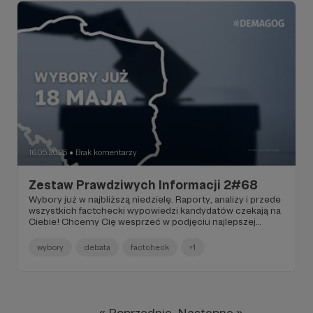
16.05.2025
Brak komentarzy
●
Zestaw Prawdziwych Informacji 2#68
Wybory już w najbliższą niedzielę. Raporty, analizy i przede
wszystkich factchecki wypowiedzi kandydatów czekają na
Ciebie! Chcemy Cię wesprzeć w podjęciu najlepszej
możliwej decyzji dla Ciebie. Posluchaj naszego Podcastu
Demagoga o tym jak nie dać się politycznej manipulacji ze
wybory
debata
factcheck
+1
specjanym fragmentem dla Ciebie. Zapraszamy do
czytania.
« Poprzednie
Następne »