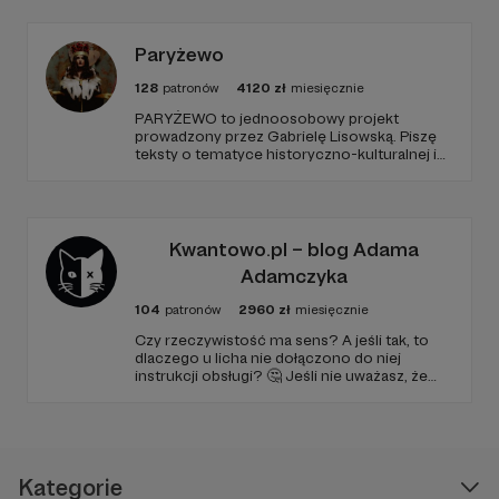
Paryżewo
128
patronów
4120
zł
miesięcznie
PARYŻEWO to jednoosobowy projekt
prowadzony przez Gabrielę Lisowską. Piszę
teksty o tematyce historyczno-kulturalnej i
społecznej, tworzę dwa podcasty –
PARYŻEWO i TW: LISOWSKA oraz regularnie
publikuję treści na Instagramie.
Kwantowo.pl – blog Adama
Adamczyka
104
patronów
2960
zł
miesięcznie
Czy rzeczywistość ma sens? A jeśli tak, to
dlaczego u licha nie dołączono do niej
instrukcji obsługi? 🤔 Jeśli nie uważasz, że
ciekawość to pierwszy stopień do piekła (albo
masz to gdzieś), istnieje szansa, że się
polubimy. 🚀
Kategorie