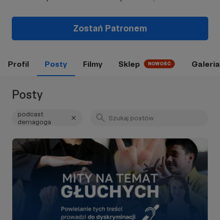
Zostań Patronem
Profil
Posty
Filmy
Sklep
Galeria
NOWOŚĆ
Posty
podcast
demagoga