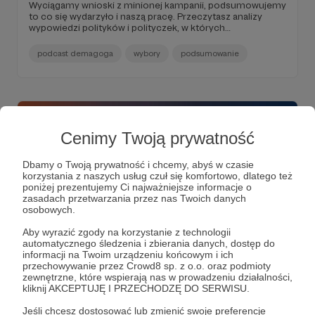
Wyciągamy wnioski z minionej kampanii, podsumowujemy
to co się wydarzyło i naszą pracę. Przeczytasz analizy
wypowiedzi polityków i polityczek, w których
podejmowane były takie tematy: Kto może skrócić
kadencję Sejmu? Pakt migracyjny w Rumunii? Onet do
podcast demagoga
wybory
podsumowanie
likwidacji? I co z Funduszem Medycznym? Dla Ciebie
Podcast Demagoga ze specjalnym fragmentem.
Cenimy Twoją prywatność
Dbamy o Twoją prywatność i chcemy, abyś w czasie
korzystania z naszych usług czuł się komfortowo, dlatego też
poniżej prezentujemy Ci najważniejsze informacje o
zasadach przetwarzania przez nas Twoich danych
osobowych.
Aby wyrazić zgody na korzystanie z technologii
automatycznego śledzenia i zbierania danych, dostęp do
06.06.2025
Brak komentarzy
informacji na Twoim urządzeniu końcowym i ich
●
przechowywanie przez Crowd8 sp. z o.o. oraz podmioty
zewnętrzne, które wspierają nas w prowadzeniu działalności,
Aktualności 1#22
kliknij AKCEPTUJĘ I PRZECHODZĘ DO SERWISU.
Wyciągamy wnioski z minionej kampanii, podsumowujemy
Jeśli chcesz dostosować lub zmienić swoje preferencje
to co się wydarzyło i naszą pracę. Przeczytasz analizy