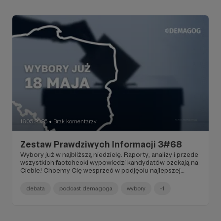
wypowiedzi polityków i obalone fake newsy. Zapraszam do
poznania tylko rzetelnych informacji.
16.05.2025
Brak komentarzy
●
Zestaw Prawdziwych Informacji 3#68
Wybory już w najbliższą niedzielę. Raporty, analizy i przede
wszystkich factchecki wypowiedzi kandydatów czekają na
Ciebie! Chcemy Cię wesprzeć w podjęciu najlepszej
możliwej decyzji dla Ciebie. Posluchaj naszego Podcastu
Demagoga o tym jak nie dać się politycznej manipulacji ze
debata
podcast demagoga
wybory
+1
specjanym fragmentem dla Ciebie. Dowiedz się jak
wyglądała praca podczas factcheck live debaty w TVP.
Zapraszamy do czytania.