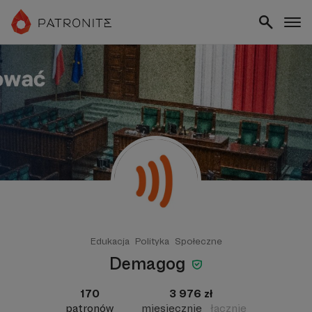
Edukacja
Polityka
Społeczne
Demagog
170
3 976 zł
patronów
miesięcznie
łącznie