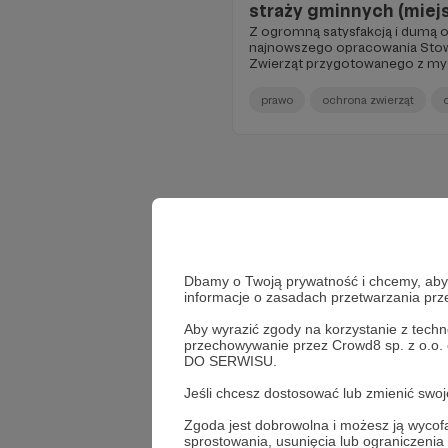
straży gminnych (miejs
Z ogromną satysfakcją i dumą 
najnowszego opracowania Stow
Zwierząt przygotowanego z myś
pracy strażniczek i strażników 
Polsce.
prawo
ochrona zwierząt
Dbamy o Twoją prywatność i chcemy, abyś 
informacje o zasadach przetwarzania pr
Aby wyrazić zgody na korzystanie z techn
przechowywanie przez Crowd8 sp. z o.o.
DO SERWISU.
Jeśli chcesz dostosować lub zmienić sw
Zgoda jest dobrowolna i możesz ją wyc
sprostowania, usunięcia lub ograniczeni
Wes