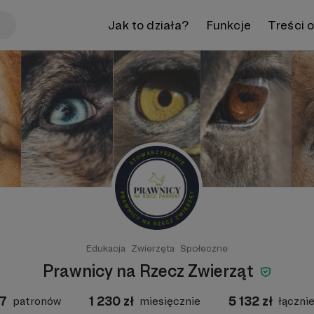
Jak to działa?
Funkcje
Treści 
Edukacja
Zwierzęta
Społeczne
Prawnicy na Rzecz Zwierząt
7
1 230
zł
5 132
zł
patronów
miesięcznie
łączni