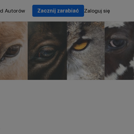
od Autorów
Zacznij zarabiać
Zaloguj się
e