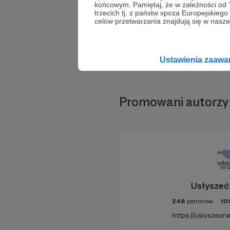
końcowym. Pamiętaj, że w zależności od
trzecich tj. z państw spoza Europejskie
celów przetwarzania znajdują się w naszej
Ustawienia zaaw
Promowani autorzy
Usłyszeć
248
patronów
10
https://uslyszecna