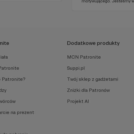
motywującego. Jesteśmy w
19:00 na Dworcu Centralnym 
Jerozolimskimi ).
nite
Dodatkowe produkty
iała
MCN Patronite
Patronite
Suppi.pl
 Patronite?
Twój sklep z gadżetami
dzy
Zniżki dla Patronów
Twórców
Projekt AI
rcie na prezent