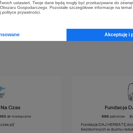
 Twoich ustawień, Twoje dane będą mogły być przekazywane do zewnę
go Obszaru Gospodarczego. Pozostałe szczegółowe informacje na temat
 polityce prywatności.
Zostań Patronem
ansowane
Akceptuję i 
 Na Czas
Fundacja 
950
zł
miesięcznie
688
patronów
2
czas.pl/
Fundacja DAJ HERBATĘ dział
bezdomnych w duchu redukcj