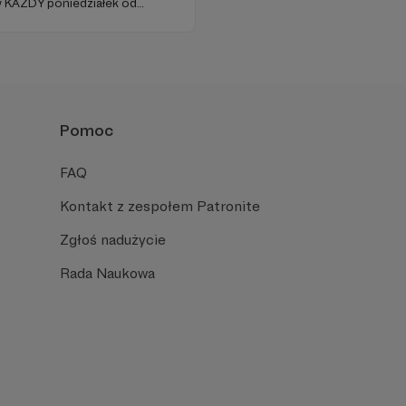
 KAŻDY poniedziałek od
(parking od E. Plater/róg z
Pomoc
FAQ
Kontakt z zespołem Patronite
Zgłoś nadużycie
Rada Naukowa