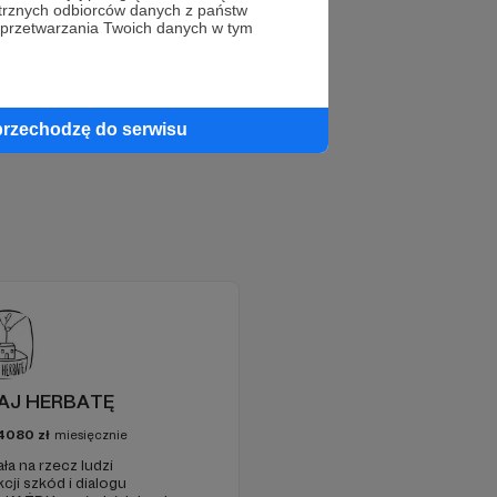
trznych odbiorców danych z państw
 przetwarzania Twoich danych w tym
przechodzę do serwisu
DAJ HERBATĘ
4080
zł
miesięcznie
a na rzecz ludzi
i szkód i dialogu