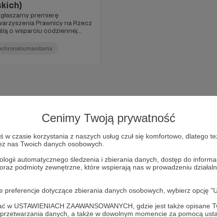
kich)
ogłaszamy premierę
arzyszenia Prawnicy na Rzecz
lą o wsparciu codziennej
gminnych (miejskich) w całej
ochronahumanitarna
Cenimy Twoją prywatność
w czasie korzystania z naszych usług czuł się komfortowo, dlatego te
zez nas Twoich danych osobowych.
ologii automatycznego śledzenia i zbierania danych, dostęp do inform
 oraz podmioty zewnętrzne, które wspierają nas w prowadzeniu dział
Dołącz do grona Patronów!
oje preferencje dotyczące zbierania danych osobowych, wybierz op
ofać w USTAWIENIACH ZAAWANSOWANYCH, gdzie jest także opisane Tw
a przetwarzania danych, a także w dowolnym momencie za pomocą usta
przyj działalność Autora
Prawnicy na Rzecz Zwierząt
już te