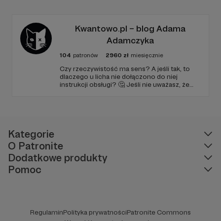
treści. Blog został założony w 2009 roku i od
tego czasu tworzę wokół niego społeczność
ludzi, którzy lubią kulturę.
Kwantowo.pl – blog Adama
Adamczyka
104
patronów
2960
zł
miesięcznie
Czy rzeczywistość ma sens? A jeśli tak, to
dlaczego u licha nie dołączono do niej
instrukcji obsługi? 🤔 Jeśli nie uważasz, że
ciekawość to pierwszy stopień do piekła (albo
masz to gdzieś), istnieje szansa, że się
polubimy. 🚀
Kategorie
O Patronite
Dodatkowe produkty
Pomoc
Regulamin
Polityka prywatności
Patronite Commons