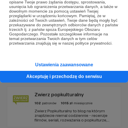
Dołącz do grona Patronów!
opisane Twoje prawo żądania dostępu, sprostowania,
usunięcia lub ograniczenia przetwarzania danych, a także w
dowolnym momencie za pomocą ustawień Twojej
Wesprzyj działalność Autora
Prawnicy na Rzecz
przeglądarki w urządzeniu końcowym. Pamiętaj, że w
zależności od Twoich ustawień, Twoje dane będą mogły być
Zwierząt
już teraz!
przekazywane do zewnętrznych odbiorców danych z państw
trzecich tj. z państw spoza Europejskiego Obszaru
Gospodarczego. Pozostałe szczegółowe informacje na
Zostań Patronem
temat przetwarzania Twoich danych w tym celów
przetwarzania znajdują się w naszej polityce prywatności.
Ustawienia zaawansowane
Promowani autorzy
Akceptuję i przechodzę do serwisu
Zwierz popkulturalny
102
patronów
1015
zł
miesięcznie
Zwierz Popkulturalny to blog na którym
znajdziecie niemal codziennie - recenzje
filmów, seriali, rozważania o popkulturze,
biografie aktorów i wiele innych kulturalnych