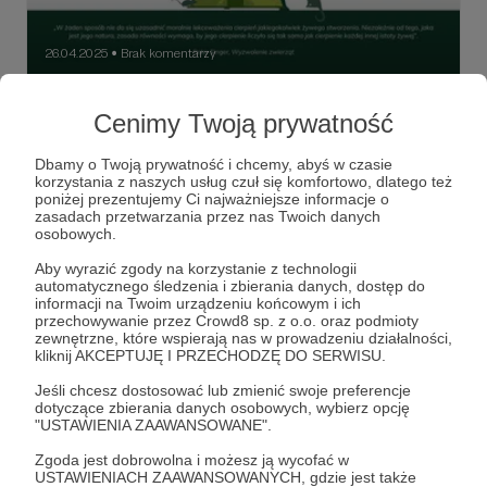
26.04.2025
Brak komentarzy
●
Informator dla funkcjonariuszy Policji
Cenimy Twoją prywatność
Nasz informator z ustawy o ochronie zwierząt
dedykowany funkcjonariuszkom i funkcjonariuszom Policji
jest już dostępny do pobrania zupełnie za darmo!
Dbamy o Twoją prywatność i chcemy, abyś w czasie
korzystania z naszych usług czuł się komfortowo, dlatego też
poniżej prezentujemy Ci najważniejsze informacje o
ochrona zwierząt
informator
edukacja
+4
zasadach przetwarzania przez nas Twoich danych
osobowych.
Aby wyrazić zgody na korzystanie z technologii
automatycznego śledzenia i zbierania danych, dostęp do
informacji na Twoim urządzeniu końcowym i ich
przechowywanie przez Crowd8 sp. z o.o. oraz podmioty
zewnętrzne, które wspierają nas w prowadzeniu działalności,
kliknij AKCEPTUJĘ I PRZECHODZĘ DO SERWISU.
Jeśli chcesz dostosować lub zmienić swoje preferencje
dotyczące zbierania danych osobowych, wybierz opcję
"USTAWIENIA ZAAWANSOWANE".
Zgoda jest dobrowolna i możesz ją wycofać w
USTAWIENIACH ZAAWANSOWANYCH, gdzie jest także